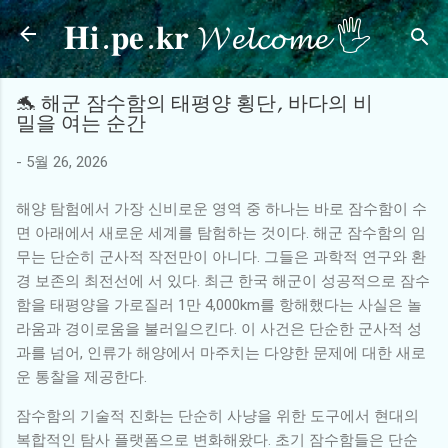
𝐇𝐢.𝐩𝐞.𝐤𝐫 𝓦𝓮𝓵𝓬𝓸𝓶𝓮 🖐
기본 콘텐츠로 건너뛰기
🐬 해군 잠수함의 태평양 횡단, 바다의 비
밀을 여는 순간
-
5월 26, 2026
해양 탐험에서 가장 신비로운 영역 중 하나는 바로 잠수함이 수
면 아래에서 새로운 세계를 탐험하는 것이다. 해군 잠수함의 임
무는 단순히 군사적 작전만이 아니다. 그들은 과학적 연구와 환
경 보존의 최전선에 서 있다. 최근 한국 해군이 성공적으로 잠수
함을 태평양을 가로질러 1만 4,000km를 항해했다는 사실은 놀
라움과 경이로움을 불러일으킨다. 이 사건은 단순한 군사적 성
과를 넘어, 인류가 해양에서 마주치는 다양한 문제에 대한 새로
운 통찰을 제공한다.
잠수함의 기술적 진화는 단순히 사냥을 위한 도구에서 현대의
복합적인 탐사 플랫폼으로 변화해왔다. 초기 잠수함들은 단순