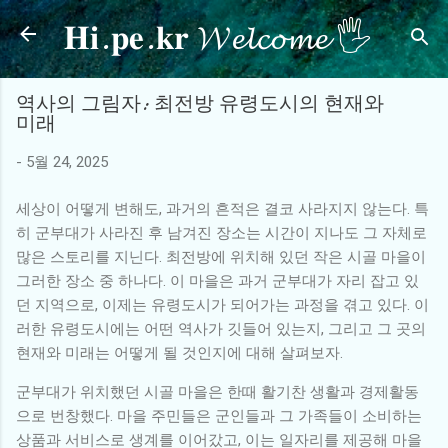
𝐇𝐢.𝐩𝐞.𝐤𝐫 𝓦𝓮𝓵𝓬𝓸𝓶𝓮 🖐
기본 콘텐츠로 건너뛰기
역사의 그림자: 최전방 유령도시의 현재와
미래
-
5월 24, 2025
세상이 어떻게 변해도, 과거의 흔적은 결코 사라지지 않는다. 특
히 군부대가 사라진 후 남겨진 장소는 시간이 지나도 그 자체로
많은 스토리를 지닌다. 최전방에 위치해 있던 작은 시골 마을이
그러한 장소 중 하나다. 이 마을은 과거 군부대가 자리 잡고 있
던 지역으로, 이제는 유령도시가 되어가는 과정을 겪고 있다. 이
러한 유령도시에는 어떤 역사가 깃들어 있는지, 그리고 그 곳의
현재와 미래는 어떻게 될 것인지에 대해 살펴보자.
군부대가 위치했던 시골 마을은 한때 활기찬 생활과 경제활동
으로 번창했다. 마을 주민들은 군인들과 그 가족들이 소비하는
상품과 서비스로 생계를 이어갔고, 이는 일자리를 제공해 마을