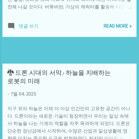
전해 나갈 것이다. 버튜버란, 가상의 캐릭터를 활용해 다양한
하인으로 일하게 되고, 그로 인해 두 사람의 관계는 더욱 복잡
콘텐츠를 제작하며, 주로 게임이나 음악, 토크쇼 등을 진행하
해졌다. 이런 상황 속에서 두 사람은 자유를 갈망하며 다양한
는 유튜버를 일컫는다. 이러한 개념은 최근 몇 년 사이에 급속
계획을 세웠다. 멀리 떨어진 곳으로 도망가고 싶다는 꿈은 그
READ MORE »
댓글 쓰기
도로 확산되었고, 고양이와 같은 매력적인 캐릭터는 특히 인
들에게 새로운 빛을 주었다. 하지만 그 과정에서 그들의 사랑
기를 끌었다. 고양이는 인간과 가까운 친밀한 관계를 형성할
은 많은 시련을 맞이하게 된다. 엘레나의 아버지와 여러 귀족
수 있는 동물로서, 사람들에게 사랑받는 존재다. 이를 바탕으
들은 이러한 관계를 끊기 위해 수단과 방법을 가리지 않는다.
로 한 버튜버의 고양이 캐릭터는 그 귀여움과 유머로 시청자
결국, 리오는 성을 지키는 경비병에 의해 잡히고 말았다. 엘레
들의 마음을 사로잡을 수 있다. 이야기의 주인공은 스스로를
나는 리오를 구하기 위한 모든 수단을 동원했다. 그녀는 ...
"고라니상"이라고 칭하는 한 고양이 버튜버이다. 이 고양이
🐉 드론 시대의 서막: 하늘을 지배하는
캐릭터는 자신이 고라니 상이라는 사실에 불만을 품은 채, 자
로봇의 미래
아 정체성을 찾기 위해 노력하고 있다. 고라니와 고양이라는
상극의 이미지를 결합한 그는, 인간의 세계에서 일어나는 소
-
7월 04, 2025
소한 사건들을 재미있게 풀어내며 많은 팬들에게 사랑받고
있다. 그러나 그의 못마땅한 점은 고라니상이라는 이름이 그
지구 위의 하늘은 이제 더 이상 인간만의 고유한 공간이 아니
를 고양이 버튜버로서의 정체성에서 조금 벗어나게 만든다는
다. 드론이라는 새로운 기술이 등장하면서 우리는 일상 속에
것이다. 그의 채널은 단순한 게임 방송이 아닌, 소통과 공감을
서 하늘을 나는 기계의 역할을 자주 목격하게 되었다. 드론은
중시하는 공간으로 자리 잡았다. 그는 팬들과의 소통을 위해
단순한 장난감에서 시작하여, 수많은 산업과 일상생활에 영
다양한 실시간 방송을 진행하며, 자신의 고양이로서의 시각
향을 미치는 중요한 도구로 발전하였다. 하지만 이러한 변화