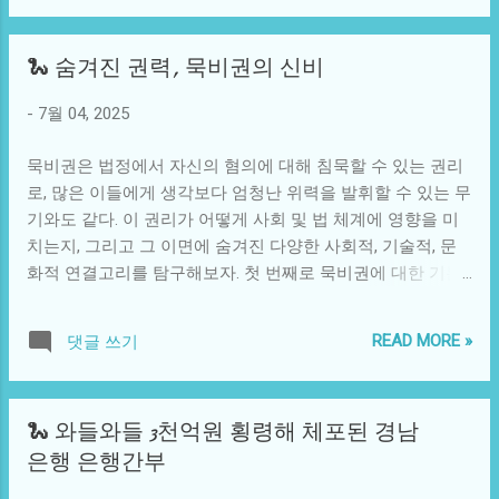
있다. 서울은 이러한 문제를 심각하게 겪고 있는 도시 중 하나
있기 때문에 하비의 연구가 공개되자 호주 원주율 문화와 기
로, 매일 수천만 명이 버스와 지하철 등 대중교통 수단을 이용
독교 가치관, 생물 다양성의 보전 문제 등 다양한 주제가 얽히
🐍 숨겨진 권력, 묵비권의 신비
한다. 그 과정에서 발생하는 불편함과 시간 낭비는 시민들에
게 되었다. 원주율 공동체는 하비의 발견을 긍정적으로 바라
게 지속적인 스트레스를 주고 있으며, 이러한 문제를 해결하
보았지만, 그와 관련된 다양한 해석이 만들어지면서 것이 오
-
7월 04, 2025
기 위한 노력은 끊임없이 이어져 왔다. 자율주행 마을버스의
히려 그의 연구에 대한 믿음을 반감시키기도 했다. 하비의 경
출현은 이러한 문제를 해결하기 위한 새롭고 혁신적인 접근
험은 과학계의 복잡한 구조를 반영하며, 아무리 뛰어난 발견
묵비권은 법정에서 자신의 혐의에 대해 침묵할 수 있는 권리
법 중 하나로 자리잡고 있다. 기술적으로 볼 때, 자율주행 기
이라도 개인의 신뢰성을 잃으면 그 의미가 퇴색될 수 있음을
로, 많은 이들에게 생각보다 엄청난 위력을 발휘할 수 있는 무
술은 인공지능(AI), 머신러닝, 센서 기술의 발전에 크게 의존
명확히 ...
기와도 같다. 이 권리가 어떻게 사회 및 법 체계에 영향을 미
하고 있다. 이들은 교통 환경을 인식하고, 경로를 계획하며,
치는지, 그리고 그 이면에 숨겨진 다양한 사회적, 기술적, 문
실시간으로 상황을 판단하는 데 필수적이다. 자율주행 버스
화적 연결고리를 탐구해보자. 첫 번째로 묵비권에 대한 기본
는 이러한 기술의 집합체로, 특정 지역 내에서 최적의 경로로
적인 개념을 이해하는 것이 중요하다. 묵비권은 개인이 법적
승객을 안전하게 목적지까지 수송하는 기능을 수행한다. 하
절차에서 자신의 진술을 하지 않을 권리를 의미한다. 이는 특
지만 기술의 유용성은 결국 사회적 수용과 그에 따른 법적, 윤
READ MORE »
댓글 쓰기
히 혐의가 있는 상황에서 매우 큰 차이를 만들어낼 수 있다.
리적 이슈에 의해 좌우된다. 운행과 관련된 규제, 데이터 보
예를 들어, 경찰 조사를 받는 피의자가 묵비권을 행사하면, 수
안, 그리고 사고 발생 시 책임 문제 등은 자율주행 기술이 사
사기관은 직접적인 증거 없이 유죄를 입증하기 어려워진다.
회에서 제대로 자리잡기 위해 해결해야 할 주요 과제다. 문화
🐍 와들와들 3천억원 횡령해 체포된 경남
이는 무죄 추정의 원칙과 맞물려, 법적 정의를 지키는데 중요
적으로 자율주행은 우리의 이동 방식을 어떻게 변화시킬까?
은행 은행간부
한 역할을 한다. 따라서 묵비권은 단순한 개인의 권리를 넘어
자율주행 차량이 안전하고 신뢰할 수 있는 교통 수단으로 자
사회 전체의 법적 안전망에 중요한 기여를 하고 있다. 그런데
리잡는다면, 사람들은 대중교통을 이용할 때의 편리함을 느