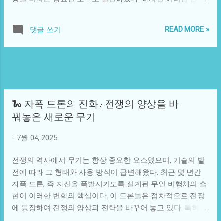
과 경험을 바탕으로 다양한 주제를 다룬다. 이 과정에서 그는
는 긍정적인 측면에서만 작용하지 않았다. 드론 기술의 급속
단순한 고양이 캐릭터로서의 한계를 넘어서, 사회 문제에 대
한 발전은 또한 다양한 사회적, 문화적, 윤리적 문제를 야기하
한 시각을 제시하기도 한다. 때론 과장된 유머와 함께 고양이
READ MORE »
댓글 쓰기
며, 우리에게 새로운 질문을 던진다. 이 이야기에서는 드론의
특유의 엉뚱함으로 시청자들을 웃기기도 하지만, 한편으로는
현재와 미래, 그리고 그로 인해 나타나는 논쟁들을 탐구해보
현대 사회에서의 소외와 정체성 문제를 진지하게 성찰하기도
자. 드론의 기본 개념은 무인 비행체로, 주로 원격 조종 혹은
한다. 고양이 버튜버의 존재는 현대 기술과 문화의 결합을 보
자율 비행을 통해 다양한 작업을 수행하는 장비를 말한다. 드
여주는 좋은 사례이다. 21세기 들어 디지털 혁명과 더불어 생
론은 군사 분야에서 처음 사용되었지만, 지금은 배송, 농업,
겨난 다양한 콘텐츠의 형태는 사람들의 소통 방식과 정보 소
재난 관리, 심지어 오락 분야까지 그 사용 범위가 확대되었다.
비 ...
🐍 자폭 드론의 진화: 전쟁의 양상을 바
특히 아마존과 같은 글로벌 기업들은 드론을 활용한 배송 서
꿔놓은 새로운 무기
비스를 연구하고 있으며, 이는 시간과 비용을 대폭 절감할 수
있는 가능성으로 주목받고 있다. 이와 함께 드론을 활용한 영
-
7월 04, 2025
화 촬영, 이벤트 중계 등 다양한 창작 활동이 활성화되면서,
드론은 이제 우리의 문화와 창작 방식을 바꾸고 있다. 그런데
전쟁의 역사에서 무기는 항상 중요한 요소였으며, 기술의 발
드론이 하늘을 지배하는 시대가 도래하면서 발생하는 여러
전에 따라 그 형태와 사용 방식이 급변해왔다. 최근 몇 년간
도전이 있다. 가장 두드러진 문제는 프라이버시와 관련된 이
자폭 드론, 즉 자신을 폭발시키도록 설계된 무인 비행체의 출
슈다. 드론이 개인의 사생활을 침해할 수 있는 위험이 커지면
현이 이러한 변화의 핵심이다. 이 드론들은 점차적으로 전장
서, 각국 정부와 기업들은 이와 관련된 법규와 윤리를 고민해
에 등장하여 전쟁의 양상과 전략을 바꾸어 놓고 있다. 특히 우
야 하는 상황에 직면해 있다. 특히 드론이 촬영하는 의도치 않
크라이나 전쟁에서 자폭 드론의 활용은 전통적인 전투의 틀