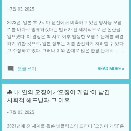
관점에 따라 다르다. 특히, 최근의 정치적 이슈들은 팩트와 의
했다. 사회 전반에 걸친 반응은 분노와 슬픔이 혼재된 복잡한
-
7월 03, 2025
견이 뒤섞여 복잡하게 얽혀 있는 경우가 많아 여론이 크게 나
감정으로 얽힐 수밖에 없었다. 사회적 불안 이외에도 당시 기
뉘는 현상을 보인다. 이때 사람들은 자신과 비슷한 가치관을
술의 발전도 중요한 배경으로 작용했다. 통신 기술이 발전하
2023년, 일본 후쿠시마 원전에서 비축하고 있던 방사능 오염
가진 정보를 더 신뢰하게 되고, 이는 여론을 더욱 극단적으로
면서 정보가 빠르게 퍼졌다...
수를 바다로 방류하겠다는 발표가 전 세계적으로 큰 논란을
만들어 간다. 결과적으로, 사회는 논쟁과 분열로 이어지기 쉽
일으켰다. 이 결정은 핵 사고 이후 발생한 오염수 문제를 해결
다. 문화적 맥락에서도 불완전한 진실은 그 모습을 드러낸다.
하기 위한 것으로, 일본 정부는 이를 안전하게 처리할 수 있다
예를 들어, 영화나 드라마에서의 이야기 전개는 종종 현실을
고 주장하고 있다. 그러나 이와 반대로 많은 환경 단체와 원주
반영하지만, 그 진실은 극복할 수 없는 완벽함에서 멀어져 있
율이 이 결정을 강력히 반대하며, 방류가 가져올 심각한 결과
다. 이와 같은 매체들은 우리에게 편안한 대리만족과 감정을
에 대해 경고하고 있다. 이 글에서는 후쿠시마 오염수 방류의
제공하지만, 그 과정에서 사람들은 실제 사회의 복잡함이나
READ MORE »
댓글 쓰기
기본 개요, 사회적 반응, 그리고 우리 사회에 미치는 영향을
문제를 간과하게 되기 쉽다. 이런 현상은 특히 젊은 세대에서
조망해 보고자 한다. 후쿠시마 원전 사고는 2011년 동일본 대
두드러진다. 소셜 미디어의 발전은 정보의 소비 방식에 변화
지진과 쓰나미로 촉발된 대규모 핵사고였다. 이 사고로 인해
를 가져왔고, 이는 불완전한 진실을 더욱 어지럽히는 요소로
🐙 내 안의 오징어: '오징어 게임'이 남긴
원자로의 냉각 시스템이 마비되었고, 방사능 물질이 대량으
작용할 수 있다. 논리적 가정과 상상을 통해 우리는 더욱 흥미
사회적 해프닝과 그 이후
로 유출되었다. 사고 이후 일본 정부는 방사능 오염수를 저장
로운 이야기를 만들어낼 수 있다. 만약 인간이 모든 사실의 진
하기 위한 대책을 강구했지만, 이제는 저장소가 포화 상태에
실을 알고 있을 경우 어떤 사회가 형성될까? 많은 사람들이
-
7월 03, 2025
이르렀다. 그래서 일본 정부는 방사를 줄이기 위해 해양으로
진실만을 기반으로 행동하지만, 그 과정에서의 선택의 자유
방류하기로 결정한 것이다. 그들은 오염수를 정화하여 방사
나 개별적인 다름은 사라질 것이다. 우리는 어떠한 선택을 할
2021년에 전 세계를 휩쓴 넷플릭스의 드라마 "오징어 게임"은
능 농도를 세계 기준 이하로 낮출 계획이라는 주장하지만, 과
지에 ...