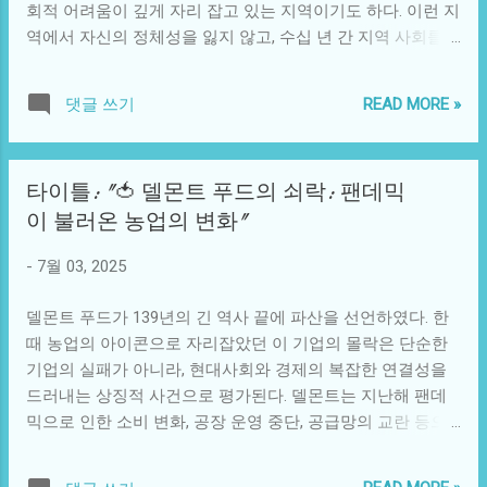
회적 어려움이 깊게 자리 잡고 있는 지역이기도 하다. 이런 지
려는 노력을 상징적으로 보여준다. K-고딩들이 사회 변화를
역에서 자신의 정체성을 잃지 않고, 수십 년 간 지역 사회를
이끄는 과정에서 기술적 요소도 중요한 역할을 하고 있다. 디
위해 힘쓴 한 한국인의 이야기는 모든 이에게 감동을 주고 있
지털 네이티브 세대로 태어난 그들은 새로운 기술을 조기에
다. 1990년대 초, 이민의 물결은 단순히 미국으로의 미지의 여
습득하고 활용하는 능력이 뛰어나다. 인공지능, 빅데이터, 블
READ MORE »
댓글 쓰기
정을 의미했고, 그 중 한국인들도 예외는 아니었다. 주인공인
록체인 등의 기술은 그들의 사고방식을 더욱 확장시키고, 기
박 선생은 그 당시 미국에 처음 발을 디뎠다. 사회적 안전망과
존의 틀을 깨는 데 기여하고 있다. 예를 들어, 친구 또는 동료
문화적 배경이 전혀 다른 환경에서의 적응은 쉬운 일이 아니
들과 함께하는 집단 프로젝트에서 블록체인 기술을 활용해
타이틀: "🍅 델몬트 푸드의 쇠락: 팬데믹
었다. 그러나 그는 절망 대신 희망을 찾아내기로 결심했다. 영
학교의 문제를 해결하거나, 크라우드펀딩 플랫폼을 통해 사
이 불러온 농업의 변화"
어가 서툰 그에게 할렘은 매일 매일이 새로운 도전이었다. 하
회적 기업을 세우는 걸림돌을 제거하는 등의 시도를 감행하
지만 그는 이곳의 소외된 주민들과의 만남을 통해 자신의 역
고 있다. 때로는 K-고딩들이 촉발하는 사회적 흐름이 반전의
-
7월 03, 2025
할을 찾기 시작했다. 그가 처음으로 시작한 일은 지역 아동 센
기회를 제공하기도 한다. 예를 들어, 한 고등학교에서 자살 예
터에서 영어 교사로 일하는 것이었다. 수많은 백인과 흑인, 히
방 캠페인을 벌인 학생들은 자신들의 경험을 토대로 이야기
델몬트 푸드가 139년의 긴 역사 끝에 파산을 선언하였다. 한
스패닉 아이들을 가르치며 그의 관점도 함께 넓어졌다. 아이
를 나...
때 농업의 아이콘으로 자리잡았던 이 기업의 몰락은 단순한
들이 영어를 배워가며 세상을 향해 꿈꾸는 모습은 그에게 말
기업의 실패가 아니라, 현대사회와 경제의 복잡한 연결성을
로 다 할 수 없는 보람을 안겼다. 그의 수업을 통해 아이들은
드러내는 상징적 사건으로 평가된다. 델몬트는 지난해 팬데
단순히 언어를 배우는 것이 아니라, 서로 다른 문화와 인종에
믹으로 인한 소비 변화, 공장 운영 중단, 공급망의 교란 등으
대한 이해를 배우게 되었다. 박 선생은 그들에게 단순히 영어
로 심각한 경영난을 겪었다. 특정 제품에 대한 수요 감소와 더
를 가르치는 것을 넘어서, 서로를 존중하고 살아가는 방법을
불어, 소비자들의 식품 선택 패턴이 급격히 변화하면서 결국
함께 익혀가기 시작했던 것이다. 할렘은 단순한 지역적 구분