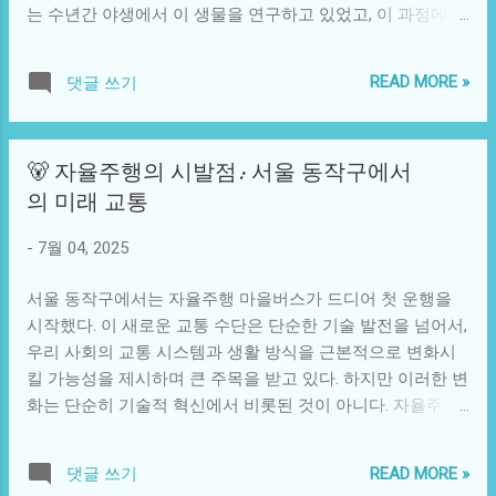
함께 먹을 때 전해지는 조화로운 맛의 향연은 그야말로 새로
는 수년간 야생에서 이 생물을 연구하고 있었고, 이 과정에서
운 미식 경험을 선사한다. 이런 점에서 한국 음식은 단순히 배
그가 만난 오리너구리들은 더 이상 그에게 낯설지 않았다. 그
를 채우는 것이 아닌, 다양한 문화적 요소가 융합된 하나의 예
러나 그가 발견한 새로운 종에 대한 기사는 불행하게도 그에
READ MORE »
댓글 쓰기
술작품처럼 느껴질 수 있다. 부산의 대표적인 맛집은 이러한
게 큰 재앙으로 다가왔다. 하비는 연구를 통해 기존의 오리너
국제적인 인기에 부응하기 위해 다양한 리필 옵션과 함께, 신
구리와는 다른 독특한 생리적 특징을 지닌 개체를 발견했으
선한 재료를 사용하고 정통 조리법을 고수하는 데 힘쓰고 있
며, 이를 '새로운 오리너구리'로 명명했다. 그는 이 발견을 통
🐻 자율주행의 시발점: 서울 동작구에서
다. 일본인 관광객들은 종종 식사 후 남은 국물에 밥을 말아
해 생물 다양성 및 이 동물의 서식지 보호의 중요성을 알리고
의 미래 교통
먹어 큰 만족감을 표현하기도 한다. 이는 일본의 라멘 문화와
자 했다. 하지만 대중은 그의 보고서와 연구 결과 대신, 그가
유사한 점으로, 부산 돼지국밥이 유사한 방식으로 일본인의
과거에 했던 몇 가지 실수에 주목하기 시작했다. 학문적 성과
-
7월 04, 2025
입맛을 만족시킬 수 있는 원인을 제공하기도 한다. 재미있는
보다 개인적인 결함이 더 부각되었던 것이다. 그의 발견이 상
것은 일본인 관광객들이 부산 돼지국밥을 맛보며 느낀 감정
세히 보도되며 사람들은 그가 다루는 오리너구리에 대해 끊
서울 동작구에서는 자율주행 마을버스가 드디어 첫 운행을
이 한국에 대한 새...
임없이 놀라워했다. 하지만 그의 원치 않는 화제는 곧 비난으
시작했다. 이 새로운 교통 수단은 단순한 기술 발전을 넘어서,
로 돌변했다. 일부 사람들은 하비의 연구를 믿지 않았고, 그가
우리 사회의 교통 시스템과 생활 방식을 근본적으로 변화시
이전에 학계에서 겪었던 논란을 상기시키며 공격하기 시작했
킬 가능성을 제시하며 큰 주목을 받고 있다. 하지만 이러한 변
다. 오리너구리의 발견이 이토록 많은 관심을 받게 된 것은 희
화는 단순히 기술적 혁신에서 비롯된 것이 아니다. 자율주행
귀한 동물의 신비로움 때문이었지만, 연구자 개인에 대한 비
은 사회적 요구와 문제 해결의 결과로 나타났으며, 이에 대한
난은 예상치 못한 방향으로 그를 압박했다. 이 사건은 오리너
이해는 자율주행의 필요성에 대한 인식을 높인다. 현대 사회
구리에 대한 대중의 인식과 함께 사회적 연결의 복잡함을 보
READ MORE »
댓글 쓰기
는 인구 밀집, 환경 오염, 교통 혼잡 등 다양한 문제에 직면해
여준다. 이 독특한 생물체는 호주 민간 전통과도 깊은 연관이