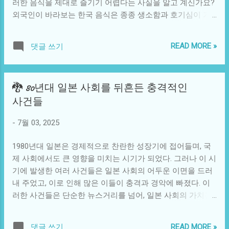
러한 음식을 제대로 즐기기 어렵다는 사실을 알고 계신가요?
문제를 제기하는 것을 어렵게 만들어 주었다. 묵비권은 종종
외국인이 바라보는 한국 음식은 종종 생소함과 호기심이 가
중대한 비리를 숨기는 어두운 방패막이가 되기도 한다. 이는
득합니다. 오늘은 한국 음식의 여러 면모를 소개하며, 외국인
여느 조직에서나 발견할 수 있는 현상이지만, 특히 금융 기관
의 시선에서 어떻게 다가오는지 같이 생각해보려 합니다. 먼
에서는 그 심각성이 더해질 수 있다. 고객의 신뢰를 기반으로
READ MORE »
댓글 쓰기
저, 한국 음식의 기본적인 특징부터 살펴보겠습니다. 한국 음
하는 금융업계에서 이와 같은 사실이 드러나는 경우, 그로 인
식은 기본적으로 신선한 재료를 강조합니다. 제철 식재료를
한 신뢰의 손실은 회복하기 어렵다. 이 사건은 단지 특정은행
사용하는 것 외에도, 다양한 조리법을 통해 풍부한 맛을 끌어
의 문제로 한정될 수 없다. 우리가 사는 사회 모든 곳에서 유
🐉 80년대 일본 사회를 뒤흔든 충격적인
내는 것이 특징입니다. 볶고, 찌고, 굽고, 끓이는 각기 다른 조
사한 부정행위나 비리가 발생할 수 있다는 점에서 이는 경각
사건들
리법이 어우러져 다채로운 맛의 향연을 만들어 내지요. 특히
심을 불러일으키는 대목이다. 금융기관 뿐 아니라 공공기관
발효 음식인 김치와 장류는 한국 음식의 핵심으로, 그 깊은 맛
이나 대기업 등 다양한 계층에서 발생할 수 있는 얘기이기도
-
7월 03, 2025
은 한국인의 정서를 담고 있습니다. 이처럼 한국 음식은 단순
하다. 왜냐하면 모든 조직은 그 이익을 극대화하기 위한 본능
한 영양학을 넘어 문화적 상징성이 담긴 식사입니다. 그러나
적인 욕구를 지니고 있으며, 그 과정에서 비정상적인 방법을
1980년대 일본은 경제적으로 찬란한 성장기에 접어들며, 국
외국인들이 한국 음식을 접할 때 처음 느끼는 것은 생소함입
선택할 가능성은 언제든지 존재하기 때문이다. 사례를 살펴
제 사회에서도 큰 영향을 미치는 시기가 되었다. 그러나 이 시
니다. 예를 들어, 발효된 김치가 자연스럽게 익숙한 맛일 수
보면, 미국의 대형 투...
기에 발생한 여러 사건들은 일본 사회의 어두운 이면을 드러
있지만, 처음 접하는 외국인에게는 강한 향과 맛이 부담스러
내 주었고, 이로 인해 많은 이들이 충격과 경악에 빠졌다. 이
울 수 있습니다. 비슷한 맥락에서 매운 고추장이나, 찌개에 들
러한 사건들은 단순한 뉴스거리를 넘어, 일본 사회의 가치관
어가는 각종 재료들 역시 이국적일 수 있습니다. 이런 경험은
과 문화, 그리고 사람들의 사고방식에까지 큰 영향을 미쳤다.
외국인들이 한국 음식을 대하는 태도에 큰 영향을 미치게 됩
우선, 1980년대 일본의 경제 상황을 살펴보자. 이 시기의 일본
니다. 그들은 이러한 음식이 가진 다양한 매력을 발견하면서
READ MORE »
댓글 쓰기