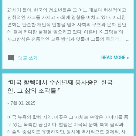
가 아니라, 사람들에게 웃음을 주는 엽기적인 존재로 평가된
렸고, 나아가 친구나 연인과의 관계에서도 오해와 갈등이 쌓
21세기 들어, 한국의 청소년들은 그 어느 때보다 혁신적이고
것이었다. 이렇듯 ...
여갔다. 누구도 그녀를 단순히 '소라'로 바라봐주지 않았고, 그
진취적인 사고를 가지고 사회에 영향을 미치고 있다. 이러한
녀는 언제나 '여주인공'이라는 꼬리표에 갇혀있었다. 이런 상
변화는 단순한 개인적 언행을 넘어 사회의 구조와 문화 전반
황 속에서의 소라와 유사한 사례들은 현실에서도 쉽게 발견
에 걸쳐 커다란 물결을 일으키고 있다. 이른바 'K-고딩들'의
할 수 있다. 예를 들어, 여러 유명인사들이 외모로 인해 오해
사고방식은 전통적인 교육 방식과 맞물려 그들의 독창적인
받거나 악플에 시달리는 모습을 우리는 보아왔다. 그들은 자
아이디어와 활동을 통해 새로운 패러다임을 제시하고 있다.
신의 전문성과 실력을 갖추고 있음에도 때때로 외적인 부분
K-고딩들은 지금 시대의 맥락 속에서 기존의 틀을 뛰어넘어
으로 상처받는 경우가 많다. 이런 문화적 배경 속에서 소라의
READ MORE »
댓글 쓰기
오히려 사회 변화를 주도하는 주체로 성장하고 있다. 그들은
이야기는 그들의 목소리를 대변하는 듯하다. 소라는 결국 자
경제적 부의 불균형, 사회적 불평등, 기후 변화 등의 문제에
신을 구속하고 있던 '여주인공'의 이미지를 벗기기로 결심했
대한 인식을 갖고 있으며, 이를 해결하기 위해 다양한 방법을
다. 그녀는 자신이 진정 원하는 것이 무엇인지 솔직하게 고민
"미국 할렘에서 수십년째 봉사중인 한국
모색하고 있다. 인터넷과 SNS는 그들의 목소리를 전파하는
했으며, 남들과 다른 길을 선택하기로 했다. 소라는 그림 그리
인, 그 삶의 조각들"
훌륭한 도구가 되어 주었고, 이는 사회 전반의 대화에 큰 영향
기에 몰두하며, 자신의 감정과 생각을 표현하기 시작했다. 제
을 미치고 있다. 사회적 맥락에서 K-고딩들은 다양한 문화 콘
일 처음 자신의 그림을 통해 세상에 알리고자 했던 것은 그동
-
7월 03, 2025
텐츠를 소비하는 것에 그치지 않고, 직접 참여하며 생산하는
안 숨겨온 슬픔이었다. 그리고 그 과정을 통해 소라는 내면의
모습이 두드러진다. 온라인 플랫폼에서 그들은 유튜브 채널
치유를 경험하...
미국 뉴욕의 할렘 지역. 이곳은 그 자체로 수많은 이야기를 품
을 운영하거나, 팟캐스트를 통해 사회적 이슈에 대한 그들만
고 있는 독특한 공간이다. 할렘은 미국의 문화, 특히 음악과
의 의견을 나누고 있다. 이러한 현상은 단순히 자신의 생각을
예술의 중심지로 유명하지만, 동시에 역사적으로 경제적, 사
공유하는 데 그치지 않고, 젊은 세대가 당면한 문제를 해결하