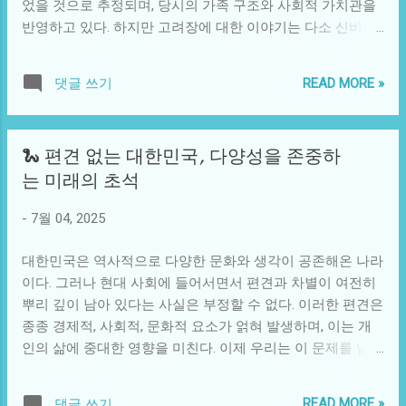
었을 것으로 추정되며, 당시의 가족 구조와 사회적 가치관을
도 이 계획을 추진하게 된다. 세종시의 설계는 단순히 도시의
반영하고 있다. 하지만 고려장에 대한 이야기는 다소 신비롭
발전을 지향하는 것이 아니라, 문화적이고 사회적인 연결성
고 또한 기이하게 여겨져 많은 사람들에게 금기시된 주제가
을 고려한 포괄적인 정책을 반영하는 것이었다. 행정중심복
되기도 했다. 현재는 이 관습이 사라지면서 과거의 기억으로
합도시로서의 세종시는 서울과의 연계성을 유지하되, 점진적
READ MORE »
댓글 쓰기
만 남았다. 고려장은 부모를 돌보는 자식의 의무와 책임이 사
으로 자립적인 경제와 문화 생태계를 구축할 수 있도록 설계
라지는 모습으로 이해될 수 있다. 이러한 개념은 현대 사회에
되었다. 이렇게 문화적 자원과 경제적 활동을 균형 있게 개발
서는 더욱 복잡하게 얽힌다. 특히, 산업화와 도시화를 겪으며
하는 것은 현대 도시가 직면한 가장 큰 과제 중 하나였다. 예
🐍 편견 없는 대한민국, 다양성을 존중하
가족 구조가 변화함에 따라 노인을 존경하고 돌보는 것에 대
를 들어, 조화로운 생태환경을 조성하고, 사람들이 서로 소통
는 미래의 초석
한 가치관 역시 변화하고 있다. 디지털 사회가 발달하면서 노
할 수 있는 공간을 마련함으로써 주민들의 삶의 질을 높이고
인 인구는 비중이 늘어나게 되지만, 동시에 가족이 아닌 시설
자 하는 노력이 고스란히 반영되었다. 하지만, 세종시 건설 과
-
7월 04, 2025
에서 생활하는 경우가 더 많아지고 있다. 이런 현실은 과거 고
정은 순탄치 않았다. 많은 반대 여론과 정책의 비효율성에 대
려장이 사회적 책임에서 벗어나게끔 했던 것처럼, 현대 사회
한 비난이 쏟아졌고, 심지어 당시 정부의 정책 기조와 소통 부
대한민국은 역사적으로 다양한 문화와 생각이 공존해온 나라
에서도 젊은 세대가 노인을 존중하고 돌보는 개념이 퇴색되
족으로 인한 주민들의 불만이 쌓이기도 했다. 정치적 이해관
이다. 그러나 현대 사회에 들어서면서 편견과 차별이 여전히
었다는 비판을 받을 수 있다. 고려장은 단순히 가족 안에서의
계가 ...
뿌리 깊이 남아 있다는 사실은 부정할 수 없다. 이러한 편견은
노인 돌봄과 관련된 이야기가 아니라, 사회적으로 연대감을
종종 경제적, 사회적, 문화적 요소가 얽혀 발생하며, 이는 개
상실하고 있음을 반증하는 현실을 드러낸다. 노인을 존중하
인의 삶에 중대한 영향을 미친다. 이제 우리는 이 문제를 넘
는 문화가 다양한 사회적 요소로 인해 쉽게 무너질 수 있다는
어, 보다 편견 없는 사회로 나아가야 할 때이다. 편견은 종종
점은 많은 이들에게 경각심을 일으키기도 한다. 여기에서 우
이해 부족에서 비롯된다. 특정 집단이나 개인에 대한 고정 관
리는 '노인'이라는 단어가 단순한 대상이 아니라, 우리 사회가
READ MORE »
댓글 쓰기