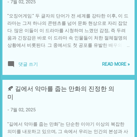
다. 예를 들어, 어떤 플레이어는 A라는 캐릭터와의 관계를 깊
고 있다. 특히, 가변각익 설계는 다양한 비행 상황에서 기체의
-
7월 02, 2025
게 발전시키며 스토리를 진행할 수도 있지만, 다른 플레이어
안정성과 유연성을 제공한다. 하지만 드론 전쟁의 가속화는
는 전혀 다른 캐릭터...
수호이-34의 강점을 약화시킬 수 있는 새로운 위협으로 급부
"오징어게임." 두 글자의 단어가 전 세계를 강타한 이후, 이 드
상하고 있다. 우크라이나 전쟁의 격화와 함께 드론의 사용이
라마는 그저 하나의 콘텐츠를 넘어 문화 현상으로 자리 잡았
폭발적으로 증가한 것은 주목할 만한 사실이다. 저렴한 비용
다. 많은 이들이 이 드라마를 시청하며 느꼈던 감정, 즉 두려
으로 제작할 수 있는 드론은 높은 위협성을 발휘하며 병력과
움과 긴장감은 바로 이 드라마 속 인물들이 처한 절체절명의
군사시설에 대한 공격을 감행하고 있다. 드론의 항공 전투 능
상황에서 비롯된다. 그 중에서도 첫 공포를 유발한 배우의 연
력은 장비 포착 및 타격이 가능하게 하여, 그로 인해 전통적
기는 이 모든 것을 가능하게 만들었던 중요한 열쇠였다. 이 드
전투기의 공중 우세 개념이 무너질 수 있다는 점이 큰 문제로
라마의 탄생 배경을 살펴보면, 한국 사회의 복잡한 경제적, 사
READ MORE »
댓글 쓰기
대두되고 있다. 특히, 소형 드론은 전장에서의 위협을 더욱 복
회적 문제들을 배경으로 하여 만들어졌다는 점을 알 수 있다.
잡하게 만들며, 러시아 수호이-34와 같은 고성능 전투기가 이
불황, 경쟁, 그리고 인간의 본능이 맞물려 있는 이 이야기의
러한 소형 드론 떼를 타격하거나 막는 데 적합하지 않다는 점
흐름은 누군가에게는 생존 게임을 통해 삶의 의미를 찾는 계
🍂 길에서 악마를 줍는 만화의 진정한 의
은 아이러니한 상황이다. 더욱이, 드론 전쟁의 진화는 기술적
기가 되었다. 주인공이 대중 앞에 나서는 그 순간, 모든 시청
미
진보와 맞물려 있다. AI와 기계 학습의 발전으로 인해 드론은
자의 심포니는 그가 맞닥뜨릴 공포와 고뇌로 가득 차오른다.
독립적으로 비행하며 목표를 파악하고 공격을 수행하는 능력
첫 에피소드에서 그가 보여준 두려움은 단순한 연기를 넘어,
-
7월 02, 2025
이 증가하고 있다. 통신 네트워크가 분산되어 있고, 여러 드론
관객의 가슴에 깊이 스며드는 감정으로 작용한다. 드라마의
이 동시에 작전을 수행하는 '드론 스웜'(swa...
성공은 단순히 스토리와 캐릭터의 매력에서 비롯된 것만은
"길에서 악마를 줍는 만화"는 단순한 이야기 이상의 복잡한
아니다. 이 드라마는 그 시기 사회에서의 불만과 외로움을 잘
의미를 내포하고 있으며, 그 속에서 우리는 인간의 본성과 사
포착해냈다. 전 세계가 코로나19로 인해 폐쇄적인 환경에서