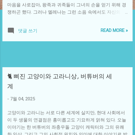
마음을 사로잡아, 왕족과 귀족들이 그녀의 손을 얻기 위해 경
쟁하곤 했다. 그러나 엘레나는 그런 소음 속에서도 자신의 마
음을 진정한 사랑에 더 가깝게 두고 있었다. 엘레나는 어렸을
때부터 그녀의 형이 남긴 책을 통해 중세의 여러 사랑 이야기
READ MORE »
댓글 쓰기
들을 즐겨 읽었다. 그 중 하나는 평민과 귀족 여성의 금지된
사랑에 대한 이야기였다. 그녀의 마음속에 깊던 그 이야기는
현실에 대한 꿈으로 바뀌기 시작했다. 그녀는 어두운 밤, 성
주변을 산책하며 눈에 띄는 한 남자를 만났다. 그는 성의 하수
도를 청소하고 있는 평범한 청년이었다. 그의 이름은 리오였
다. 리오는 푸른 눈과 갈색 머리카락을 가진 매력적인 소년이
🐈 삐진 고양이와 고라니상, 버튜버의 세
었다. 그의 진솔한 태도와 소박한 대화는 엘레나의 마음을 사
로잡았다. 하지만 그들의 사랑은 쉽지 않았다. 귀족인 엘레나
계
와 평민인 리오는 당시 사회에서 철저히 금지된 관계였다. 하
지만 엘레나는 그러한 규칙에 따르기를 거부하고, 리오와 자
-
7월 04, 2025
주 비밀스럽게 만났다. 그들의 사랑은 문을 넘고, 성벽을 넘
고양이와 고라니는 서로 다른 세계에 살지만, 현대 사회에서
어, 아름다운 숲과 강가에서 이루어졌다. 하지만 시간이 지남
이 두 생물의 연결점은 흥미롭고도 기묘하게 얽혀 있다. 오늘
에 따라 그들의 비밀은 점점 더 위험해졌다. 엘레나의 아버지
이야기는 한 버튜버의 좌충우돌 고양이 캐릭터와 그의 유쾌
가 그녀의 결혼을 강요하는 일들이 잇따랐고, 엘레나는 불안
한 일상, 그리고 그의 사회적 위치와 의미에 대한 이야기로 발
과 갈등 속에서 사랑을 지켜나가야 했다. 한편, 리오는 궁전의