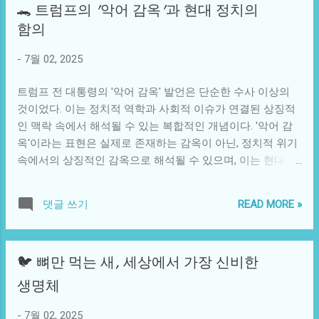
🐊 트럼프의 '악어 감옥'과 현대 정치의
문화적 측면에서도 후쿠시마 오염수 방류는 일본과 이웃 국
람을 잃었을 때의 그 감정은 이루 말할 수 없이 깊다. 그들은
함의
가 간의 긴장을 악화시킬 소지가 있다. 일본 정부의 방류 결정
매일매일 마음속에서 희망을 가지고 돌아오기를 기도하지만,
은 과거의 전쟁과 식민지 지배의 유산을 생각하게 만드는 요
시간이 흐를수록 그 희망은 점점 희미해진다. 이런 심리적 요
-
7월 02, 2025
소가 있다. 한국, 중국, 대만 등 주변국들은 역사적으로 잊혀
소는 이야기를 더욱 복잡하게 만든다. 돌아온 사람이 경과한
지지 않는 앙금을 지니고 있는데, 이러한 결정이 다시 한번 감
시간 동안 겪은 일들은 무엇일까? 갑작스럽게 가정을 떠났던
트럼프 전 대통령의 '악어 감옥' 발언은 단순한 수사 이상의
정...
사람은 자신이 어떤 상황에 있었는지 다른 사람들이 이해하
것이었다. 이는 정치적 역학과 사회적 이슈가 연결된 상징적
기 위해 어떻게 설명해야 할까? 그가 증언할 수 없는 사건들
인 맥락 속에서 해석될 수 있는 복합적인 개념이다. '악어 감
이나 위험한 상황들을 겪었다고 한다면, 그의 말 하나하나가
옥'이라는 표현은 실제로 존재하는 감옥이 아닌, 정치적 위기
진실로 받아들여질 수 있을까? 현실적으로 돌아온 사람은 그
속에서의 상징적인 감옥으로 해석될 수 있으며, 이는 현대 정
동안 겪었던 심리적 고통을 회복해야 하고 그 과정에서 자신
치의 불투명하고 복잡한 양상을 반영한다. 이러한 표현은 다
의 정체성에 대한 혼란을 겪을 가능성이 높다. 또한, 귀환한
소 과장의 요소가 있긴 하지만, 트럼프처럼 강력한 личности
사람을 맞이하는 가족의 입장에서도 복잡한 감정의 소용돌이
READ MORE »
댓글 쓰기
가 가진 정치적 힘의 상징성을 담고 있다. 전 세계적으로 정치
가 일어난다. 그들이 느끼는 감정은 환영과 희망이 혼재될 수
적 인물들이 대중에게 전달하는 메시지는 그 자체로 심리적
있지만, 동시에 그리움과 상처가 함께 얽혀 있다. 가족들 간의
압박감을 불러일으킬 수 있으며, 특정한 상징물을 통해 대중
대화는 서로를 바라보는 시각에 따라 달라지고, 쉽게 풀리지
🐦 뼈만 먹는 새, 세상에서 가장 신비한
의 감정을 자극할 수도 있다. '악어 감옥'은 그 자체로 정치적
않는 심리적 벽이 생길 수도 있다. "당신이 돌아왔으니 모든
위기의 우려를 드러내며, 이를 통해 대중의 경각심을 일깨우
생명체
것이 예전처럼 괜찮아질 거야"라는 생각에 빠지면, 다시금 새
려는 의도를 가질 수 있다. 이는 단순히 정치인의 발언을 넘어
로운 갈등을 겪게 될 가능성이 높다. 소설이나 영화 속에서는
서, 사회와 개인의 심리적, 정서적 상태에 미치는 영향까지 넓
-
7월 02, 2025
이런 갈등을 통해 스릴 감각을 느끼긴 해도, 현실에서는 평화