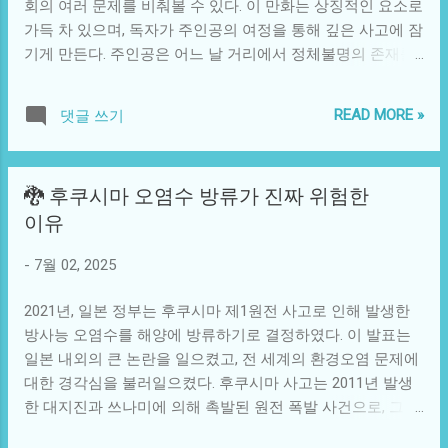
회의 여러 문제를 비춰볼 수 있다. 이 만화는 상징적인 요소로
고립되었을 때, 이 드라마는 사람들에게 강한 공감을 일으켰
가득 차 있으며, 독자가 주인공의 여정을 통해 깊은 사고에 잠
다. 구독 경제가 팽창하고, 자영업자들이 무너지며, 대중은 연
기게 만든다. 주인공은 어느 날 거리에서 정체불명의 존재를
결이 끊어진 세상에서 살고 있었다. 그리고 이러한 환경 속에
마주친다. 이 존재는 자살을 고민하는 사람들에게 접근하며,
서 '오징어게임'은 예를 들어 영원히 잊혀지지 않을 만한 공포
그들의 연약한 상태를 이용해 서서히 그들의 마음에 악을 심
의 순간들을 시청자에게 선사한 것이다. 주인공인 배우가 문
READ MORE »
댓글 쓰기
어준다. 이 과정은 단순한 판타지 이상의 사회적 메시지를 던
제가 된 그 장면에서 펼쳐준 연기는 그 자체로도 하나의 예술
진다. 만화의 배경은 현대 도시로 설정되어 있지만, 실은 우리
이다. 그가 드라마의 첫 장면에서 보인 공포와 절망, 그리고
주변에서 쉽게 목격할 수 있는 다양한 문제들을 반영한다. 예
나중에 보이는 결의는 그의 경이로운 연기력의 결과물이다.
🐉 후쿠시마 오염수 방류가 진짜 위험한
를 들어, 정신 건강 문제나 사회적 고립감은 오늘날 여러 사람
그가 범죄자로서의 삶에서 단 한 번의 기회를 얻는다는 내용
이유
들에게 매우 깊숙이 자리 잡고 있다. 악마가 등장하는 장면은
을 통해, 관객은 자신의 안전과 존재의 의미를 질문하게 된다.
실은 우리가 간과하는 내면의 두려움과 어려움, 그리고 이로
이 모든 감정은 단순한 연기에 그치지 않았고, 실생활에서의
-
7월 02, 2025
부터 오는 다양한 스트레스를 상징한다. 주인공이 악마와 대
공포와 결합되며 극대화되었다. 이 드라마 속 캐릭터들은 우
면할 때마다 독자는 그의 내면의 갈등을 따라가게 되며, 결국
리의 생활과 밀접하게 연결되어...
2021년, 일본 정부는 후쿠시마 제1원전 사고로 인해 발생한
그가 어떻게 이 악마를 극복하는지 지켜보게 된다. 이 만화는
방사능 오염수를 해양에 방류하기로 결정하였다. 이 발표는
웹툰 형식으로 제공되지만, 단순히 스토리를 전달하는 것을
일본 내외의 큰 논란을 일으켰고, 전 세계의 환경오염 문제에
넘어 독자가 문제를 이해하고 공감할 수 있도록 이끄는 역할
대한 경각심을 불러일으켰다. 후쿠시마 사고는 2011년 발생
을 한다. 이처럼 강렬한 감정선을 통해 독자는 마치 자신의 이
한 대지진과 쓰나미에 의해 촉발된 원전 폭발 사건으로, 그 결
야기처럼 느낄 수 있다. 그리고 그 과정에서 우리가 사회에서
과로 방사능 물질이 대량 유출되었다. 일본 정부는 이를 처리
마주치는 다양한 이슈, 예를 들면 청년 실업이나우울증, 정신