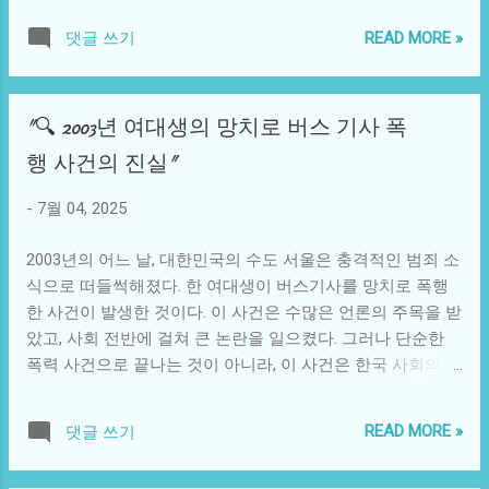
은 영상이 공개될 경우, 개인의 사생활을 심각하게 위협할 수
을 깨고 새로운 전투 개념을 제시하고 있다. 자폭 드론의 개념
있다. 이 때문에 드론의 운용과 관련하여 엄격한 규제가 필요
READ MORE »
댓글 쓰기
은 단순히 적의 군사적 자산을 파괴하는 것을 넘어선다. 이 드
하다는 목소리가 커지고 있다. 또한 드론 산업의 발전은 새로
론들은 비용 효율성, 정확성, 기동성을 바탕으로 전쟁에서 새
운 일자리 창출뿐만 아니라 기존 노동 시장의 변화를 촉발하
로운 전술을 가능하게 하고 있다. 작은 크기와 상대적으로 쉬
고 있다. 예를 들어, 드론 운전사나 기술자는 새로운 직업군으
"🔍 2003년 여대생의 망치로 버스 기사 폭
운 조작 덕분에, 적의 방어망을 쉽게 뚫고 들어갈 수 있으며,
로 부각되고 있으며, 이에 따른 전문 교육과 훈련이 새로운 필
이로 인해 전쟁의 양상이 많이 달라질 수 있다. 예를 들어, 우
행 사건의 진실"
요로 대두되고 있다. 반면 전통적인 배달원이나 수송 산업 종
크라이나의 자폭 드론 사용 사례는 이러한 기술이 전술적으
사자들...
로 얼마나 효과적으로 활용될 수 있는지를 보여준다. 이 드론
-
7월 04, 2025
들은 차량, 병력, 혹은 군사 시설을 노리는 데 사용되며, 그 결
과는 적에게도 상당한 심리적 타격이 될 수 있다. 사회적으로
2003년의 어느 날, 대한민국의 수도 서울은 충격적인 범죄 소
볼 때, 자폭 드론의 발전은 새로운 윤리적 질문을 불러일으킨
식으로 떠들썩해졌다. 한 여대생이 버스기사를 망치로 폭행
다. 자폭 드론이 전쟁의 고통을 경감할 수 있는 유용한 도구로
한 사건이 발생한 것이다. 이 사건은 수많은 언론의 주목을 받
여겨질 수도 있지만, 민간인의 피해를 최소화하는 것과 군사
았고, 사회 전반에 걸쳐 큰 논란을 일으켰다. 그러나 단순한
적 목표 달성 사이의 경계가 모호해지는 경우가 많아진다. 드
폭력 사건으로 끝나는 것이 아니라, 이 사건은 한국 사회의 여
론의 사용은 전투를 더 비인간화할 수 있으며, 이는 평화와 인
러 복잡한 이면들을 드러내며, 흥미로운 해석과 논의를 불러
권에 대한 심각한 우려를 동반한다. 또한, 드론 기술이 널리
일으켰다. 이 사건의 배경에는 당시 대한민국 사회의 다양한
READ MORE »
댓글 쓰기
퍼질수록 이를 악용하는 그룹이나 개인도 등장할 가능성이
스트레스 요소들이 존재했다. 2003년은 경제가 회복세를 보
높아진다. 이는 국제 사회가 함께 고민해야 할 문제로 부각되
이던 시기였지만, 청년 실업률은 여전히 높은 수준이었다. 이