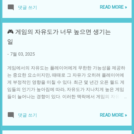
그리고 시간의 의미를 다시 생각해보게 만든다. 실종의 원인
부모와 교사들 사이에서도 이른바 '조폭 막연성'이 이루어졌
READ MORE »
댓글 쓰기
은 다양하다. 자연재해, 범죄, 개인적인 선택 등 그 이유는 한
습니다. 학생들이 그들과 친해진다는 것은 곧 집안 상황이나
가득이지만, 공통점은 실종된 사람과 그를 기다리는 사람들
교육이 영향을 미친다는 것을 의미했습니다. 즉, 집에서는 교
간의 끊어진 유대감이다. 대개 사람들은 실종 사건 이후에도
육적인 가치가 제시되지만, 거리에서는 그와 반대되는 세계
🎮 게임의 자유도가 너무 높으면 생기는
희망의 끈을 놓지 않지만, 시간이 지날수록 그 기대는 서서히
가 존재하며, 중학생들은 양쪽 세계 사이에서 불안한 갈등을
희미해진다. 경찰서와 병원, 그리고 지역 사회는 애타게 실종
일
겪게 됩니다. 이런 상황 속에선 명백한 논란이 발생했습니다.
자를 찾기 위해 동원되며, 지역 뉴스는 그 소식을 전해 준다.
학교 내에서 일어나는 폭력 사건, 조폭들과의 연루로 인한 고
하지만 시간이 지나면, 그 자극적인 뉴스는 차츰 사람들의 기
-
7월 03, 2025
민들이 서로 얽히며, 결국 학생들은 자신들을 방어하기 위해
억 속에서 사라지고, 언론의 헤드라인은 다른 사건으로 넘어
어떤 선택을 해야 할지를 고민하게 됩니다. 특히, 친구들에게
가곤 한다. 이런 상황에서 만약 실종자가 다시 나타난다면 그
게임에서의 자유도는 플레이어에게 무한한 가능성을 제공하
보여주기 위해 숨겨야 할 본모습과 자신이 진정 원하는 목표
사건은 어떤 반응을 일으킬까? 사람들은 회상과 감정의 파노
는 중요한 요소이지만, 때때로 그 자유가 오히려 플레이어에
는 상충...
라마 속으로 빨려 들어가게 되고, 긍정적인 감정은 물론 여전
게 부정적인 영향을 미칠 수 있다. 최근 몇 년간 오픈 월드 게
히 남아 있는 상처에서도 벗어나기 힘들 것이다. 특히 직접적
임들의 인기가 높아짐에 따라, 자유도가 지나치게 높은 게임
인 심리적 충격을 잇는 것은 이 사건을 범죄 심리학과 사회학
들이 늘어나는 경향이 있다. 이러한 맥락에서 게임의 자유도
적 연구의 중요한 부분으로 만들 수 있다. 실종자의 재등장은
와 그로부터 발생하는 여러 현상들에 대해 살펴보도록 하겠
단순히 육체적 재회만이 아니다. 돌아온 사람은 과거의 상처
다. 게임의 자유도는 기본적으로 플레이어가 게임 내에서 어
READ MORE »
댓글 쓰기
와 아픔을 진단해보고 이를 극복하며 지속된 시간의 흐름을
떤 행동을 취하고, 어떤 경로로 목표를 달성할 수 있는지를 결
받아들여야 한다. 그들은 이제 존재하지 않던 사람으로서, 혹
정하는 요소다. 전통적인 게임에서는 플레이어가 정해진 스
은 연결되지 않은 시간 속에서, 자신을 다시 재구성해야 하는
토리라인을 따라야 하며, 그 과정에서 제한된 선택지만을 제