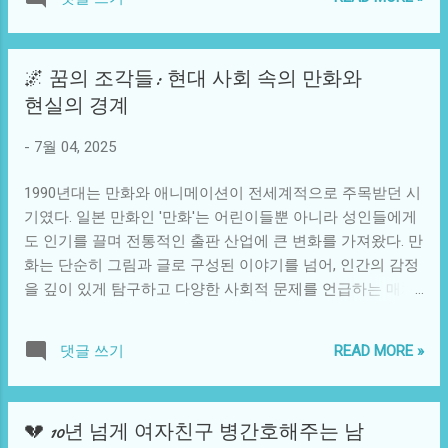
념은 그들의 행동, 의사결정 및 사회적 상호작용에 필연적으
앞으로 나아가야 할 방향과 연결된 중요한 인물이라는 점을
로 영향을 미친다. 이러한 고정 관념은 성별, 인종, 종교, 또는
주목해야 한다. 가끔 우리는 과거의 관습과 현재의 상황을 무
성적 지향 등 다양한 측면에서 나타난다. 예를 들어, LGBTQ+
관하게 생각하곤 한다. 하지만 이러한 고려장 같은 전통은 현
🌌 꿈의 조각들: 현대 사회 속의 만화와
집단에 대한 편견은 그들의 사회적 지위와 행복에 심각한 영
재의 우리에게도 어떤 교육적 메시지를 전달할 수 있다. 예를
현실의 경계
향을 미친다. 이는 그들이 일자리를 구할 때 차별을 경험하거
들어, 현대에 사랑과 존경을 바탕으로 한 '가족 돌봄'의 의미
나, 공공장소에서 자유롭게 표현할 수 없게 만들기도 한다. 문
를 새롭게 재정의할 필요가 있다. 이는 노인을 재비서와 잠재
-
7월 04, 2025
화적으로 볼 때, 한국 사회는 빠르고 고도화된 산업 경제와 함
적 위험으로 보는 것이 아니라, 우리 사회의 소중한 자원으로
께 서구의 문화적 영향을 깊게 받았다. 그러나 이러한 문화적
인식할 수 있도록 하는 것이다. 사실, 고려장과 ...
1990년대는 만화와 애니메이션이 전세계적으로 주목받던 시
영향을 받은 동시에, 전통적인 가치관이 여전히 뿌리박혀 있
기였다. 일본 만화인 '만화'는 어린이들뿐 아니라 성인들에게
어 다양한 목소리를 수용하는 데 한계를 가지기도 했다. 예를
도 인기를 끌며 전통적인 출판 산업에 큰 변화를 가져왔다. 만
들어, 여전히 결혼과 출산에 관한 압박이 강하고, 이에 따라
화는 단순히 그림과 글로 구성된 이야기를 넘어, 인간의 감정
여성이 직장 내에서 경력 발전에 어려움을 겪는 경우가 많다.
을 깊이 있게 탐구하고 다양한 사회적 문제를 언급하는 매체
이러한 압박은 여성이 직장 생활과 가정생활에서 갈등을 겪
로 자리 잡게 되었다. 이와 더불어, 한국을 비롯한 다른 국가
게 하며, 이로 인해 발생하는 정신적 스트레스는 부정적인 사
에서도 만화 장르가 발전하며, 많은 이들이 세상을 바라보는
회적 결과로 이어질 수 있다. 하지만 편견 없는 사회를 향한
READ MORE »
댓글 쓰기
방식을 바꿔놓았다. 이제 우리는 만화가 전통 매체와 어떻게
다양한 시도가 여전히 존재하고 있다. 최근 발생한 여러 대안
교류하며, 사회적, 문화적 논의의 중요한 기제로 자리잡았는
적인 사회 운동은 편견과 차별의 불합리성을 여실히 드러낸
지를 살펴볼 필요가 있다. 현대 사회에서 만화는 다양한 형식
다. 많은 사람들은 자신의 목소리를 내기 시작했으며, 그로 인
💔 10년 넘게 여자친구 병간호해주는 남
으로 존재한다. 웹툰, 그래픽 노블, 애니메이션 등 여러 가지
해 사회적 구조가 점차 변화하고 있다. 예를 들어, '페미니