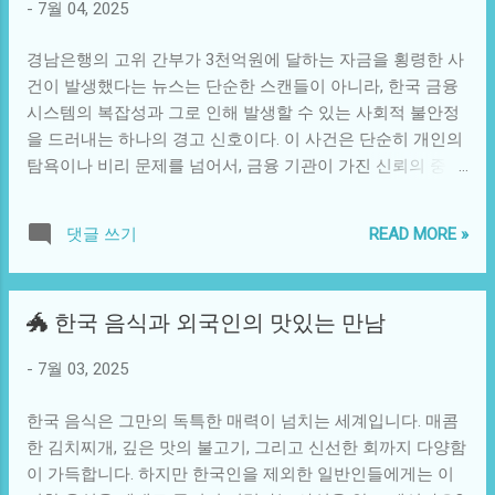
-
7월 04, 2025
묵비권의 행사는 단순히 개인의 이익과도 연결된다. 사람들
낄 수 있을 것이다. 통근 시간 동안 스마트폰으로 개인적인 업
은 종종 묵비권을 통해 잘못된 판단이나 부당한 처벌을 피할
무를 처리하거나, 친구와의 대화를 나눌 수 있는 자유가 주어
경남은행의 고위 간부가 3천억원에 달하는 자금을 횡령한 사
수 있다. 이는 사회적으로도 큰 의미를 가진다. 기본적으로 모
진다. 이러한 변화는 단순한 이동을 넘어 사람들의 일상과 사
건이 발생했다는 뉴스는 단순한 스캔들이 아니라, 한국 금융
든 시민은 무죄로 추정되어야 하며, 이에 따라 묵비권은 개인
회적 상호작용 ...
시스템의 복잡성과 그로 인해 발생할 수 있는 사회적 불안정
의 자유를 보호하는 역할을 한다. 그러나 이는 또 다른 관점에
을 드러내는 하나의 경고 신호이다. 이 사건은 단순히 개인의
서도 보면, 범죄가 은폐되는 단서가 될 수도 있다. 따라서 묵
탐욕이나 비리 문제를 넘어서, 금융 기관이 가진 신뢰의 중요
비권은 권리와 책임의 경계에서 복잡한 윤리적 질문을 던진
성과 그 신뢰가 무너졌을 때의 후폭풍을 여실히 보여준다. 조
다. 이러한 묵비권의 사회적 맥락을 좀 더 깊이 탐구해보면,
직의 의사결정 메커니즘에서 이러한 비정상적인 행위가 어떻
기술적인 요소도 큰 영향을 미치는 것을 알 수 있다. 현대의
READ MORE »
댓글 쓰기
게 발생할 수 있는지 이해하기 위해서는 몇 가지 요소를 살펴
정보 통신 기술 발전은 범죄 조사 및 재판을 복잡하게 만들고
볼 필요가 있다. 첫째, 금융 산업이 갖는 경쟁의 압박이다. 많
있다. 감시 카메라, 데이터 분석, 그리고 인공지능의 도입 등
은 은행들이 수익성을 높이기 위해 적극적으로 고객을 유치
은 수사의 방식과 개인정보 보호의 균형을 다시 생각해 보게
🐲 한국 음식과 외국인의 맛있는 만남
하는 가운데, 일부 간부가 단기적 성과를 목표로 하여 비리를
한다. 특히, 디지털 증거가 범죄 수사의 주요 요소로 자리 잡
저질렀다는 가정이 가능하다. 그 과정에서 윤리적 기준이 무
으면서, 피의자가 묵비권을 행사하려 할 때 그들에 대한 압박
-
7월 03, 2025
너지고, 개인의 도덕성이 희생되었을 것으로 추측된다. 둘째,
이 어마어마해질 수 있다. 반대로, 이러한 기술들이 피의자가
사회적으로나 조직적으로 묵비권의 위력이 컸다는 점도 간과
자신의 권리를 효율적으로 행사하는 데 도움을 줄 수도 있다.
한국 음식은 그만의 독특한 매력이 넘치는 세계입니다. 매콤
할 수 없다. 일반적으로 은행 내부는 복잡한 구조와 절차로 뒤
예를 들어, 디지털 기술을 통해 부당한 수사에 적절히 ...
한 김치찌개, 깊은 맛의 불고기, 그리고 신선한 회까지 다양함
덮여 있어, 불법적인 행위가 발생하더라도 이를 밝히기 위한
이 가득합니다. 하지만 한국인을 제외한 일반인들에게는 이
체계적인 노력은 부족했다. 동시에, 이러한 구조는 직원들이