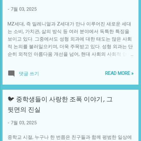
종전의 일방적인 정보 전달에서 벗어나, 다수의 의견이 온라
업의 전환점을 만들어가고 있다. 이에 따라 대체 식품 및 지속
-
7월 03, 2025
인에서 즉각적으로 공유되고 반응받는 구조가 형성되었다.
가능한 생산 방식도 주목받고 있으며, 이러한 변화에 발맞추
이러한 점에서 소셜 미디어는 단순한 대화 플랫폼을 넘어, 사
는 기업들이 성장하고 있는 추세다. 델몬트 역시 이러한 변화
MZ세대, 즉 밀레니얼과 Z세대가 만나 이루어진 새로운 세대
회적 변화의 촉매제로 작용하고 있다. 미디어의 영향력이 이
를 반영하기 위해 신규 제품 라인업 개발 및 e-커머스 채널 확
는 소비, 가치관, 삶의 방식 등 여러 분야에서 독특한 특징을
처럼 확대됨에 따라 우리는 다양한 문화적 교류 또한 경험하
장 등을 검토했지만...
보이고 있다. 그중에서도 성형 외과에 대한 태도는 많은 사회
게 되었다. 예를 들어, K-드라마와 K-팝의 세계적인 성공은 한
적 논의를 불러일으키며, 더욱 주목받고 있다. 성형 외과는 단
국 문화에 대한 흥미를 높여주었고, 이를 통해 한국의 여러 전
순히 외적인 아름다움 개선을 넘어, 현대 사회의 사회적 압박
통과 현대적 가치가 글로벌 플랫폼에서 공유되고 있다. 이는
과 자연스러운 자아 인식에 대한 중요한 단서를 제공한다. 성
단순한 문화적 소비에 그치지 않고, 타국의 문화와 필연적인
형 외과는 예전부터 존재해왔지만, MZ세대의 급속한 발전과
비교 및 융합을 이끌어내는 결과를 가져왔다. 실제로 'BTS'와
READ MORE »
댓글 쓰기
함께 그 의미와 방식이 달라졌다고 볼 수 있다. 과거에는 마치
같은 아티스트는 단순한 음악적 성공을 넘어서, 한국의 문화
비밀스럽고 치부 같았던 성형이, 이제는 많은 사람들의 일상
적 정체성을 재조명하는 계기가 되었다. 그러나 이러한 변화
적인 선택지로 자리 잡았다. 이들은 SNS와 인터넷의 영향을
를 바라보는 시각은 상이하다. 긍정적인 면만 있는 것은 아니
🐦 중학생들이 사랑한 조폭 이야기, 그
받아 전 세계의 최신 트렌드와 기법을 빠르게 익히고, 원하는
다. 많은 이들이 소셜 미디어의 부작용을 우려하고 있다. 예를
이미지를 구현하기 위해 다양한 시도를 한다. 특히, 유명 연예
뒷면의 진실
들어, 정보의 범람 속에서 어떤 정보가 진실인지, 어떤 가치관
인들과 인플루언서들이 직접 자신의 성형 경험을 공유하며,
이 바람직한지를 구별하기 어려운 경우가 많다. 이는 가짜 뉴
이를 통해 소비자들의 인식을 더욱 확장시키고 있다. 사회적
-
7월 03, 2025
스와 잘못된 정보가 확산되는 환경을 조성하게 되었고, 그 결
압박의 측면에서 보면, 이러한 경향은 더욱 두드러진다. MZ
과로 인해 사회 전반에 걸쳐 ...
세대는 비디오 플랫폼과 소셜 미디어에서 엄청난 양의 정보
중학교 시절, 누구나 한 번쯤은 친구들과 함께 평범한 일상에