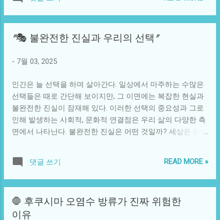
은 ‘잃어버린 10년’으로 불리는 후속 시기의 초석이 될 만큼
도 외면하게 되는 경우가 많습니다. 흥미로운 점은 한국 음식
폭발적인 경제 성장을 이뤘다. 그러나 이러한 경제 성장의 이
이 점차 해외에서 인기를 얻게 되면서, 외국인들이 이를 접하
면에서는 사회 전반에 걸쳐 발생한 부작용들이 숨어 있었다.
는 방식이 다변화하고 있다는 점입니다. 한국 음식이 인기 있
"🎭 불완전한 진실과 우리의 선택"
경제가 발달하며 개인주의와 소비 문화가 팽배해지면서, 전
는 미국의 많은 레스토랑에서는 비빔밥이나 김치타코 같은
통적인 가치관들은 서서히 흔들리기 시작했다. 이러한 변화
퓨전 요리를 선보이며, 한국 전통 음식에 대한 접근성을 높이
-
7월 03, 2025
는 각종 범죄 사건과 사회적 혼란으로 나타났다. 가장 대표적
고 있습니다. 외국인들이 한국 음식을 보다 쉽게 경험할 수 있
인 사건 중 하나는 오사카에서 발생한 '연쇄 강간 사건'이다.
는 방법이 마련되고 있는 것이죠. 덕분에 외국인들이 한국 음
인간은 늘 선택을 하며 살아간다. 일상에서 마주하는 수많은
1980년대 초반, 오사카에서 일어난 이 사건은 자극적이고 끔
식에 대한 이해도를 높이게 되고, 한국 문화에 대한 관심도 함
선택들은 때로 간단해 보이지만, 그 이면에는 복잡한 현실과
찍한 범죄로 큰 논란을 일으켰다. 피해자들은 주로 여성이었
께 증가합니다. ...
불완전한 진실이 잠재해 있다. 이러한 선택의 중요성과 그로
고, 범인은 자주 나타나지 않던 방식으로 공격을 감행했다. 경
인해 발생하는 사회적, 문화적 연결점은 우리 삶의 다양한 측
찰은 이 사건을 해결하기 위해 전례 없는 대규모 수사를 벌였
면에서 나타난다. 불완전한 진실은 어떤 것일까? 세상은 본래
고, 국민들은 불안에 떨었다. 이 사건은 일본 사회가 여성을
그 자체가 복잡하고 다층적으로 얽혀 있다. 우리는 정보를 수
어떻게 대하고 있는지를 다시 한번 생각하게 만드는 계기가
집하고, 여러 관점에서 사안에 접근하지만, 항상 진실에 도달
되었고, 여성 인권에 대한 논의가 활발해지는 데 기여했다. 또
READ MORE »
댓글 쓰기
할 수 있는 것은 아니다. 예를 들어, 뉴스에서 보도되는 사건
다른 사건은 1985년 도쿄의 '우선공제 연쇄 살인 사건'이다.
들은 기자의 시각이나 편향, 정보의 출처에 따라 다르게 해석
이 사건은 한 중학교에서 학생들이 잇따라 실종되는 사건으
될 수 있다. 이는 개인의 신념이나 사상에도 큰 영향을 미친
로 시작되어, 나중에 발견된 시체들이 모두 같은 범인에 의해
🛑 후쿠시마 오염수 방류가 진짜 위험한
다. 이러한 현상은 정치와 사회문제에서 더욱 두드러진다. 한
살해되었음이 밝혀졌다. 이 사건은 일본의 교육 체계와 부모
이유
정치인의 발언이나 행동이 어떻게 해석되는지는 각 개인의
의 역할, 그리고 청소년 범죄 문제에 대한 심각한 성찰을 요구