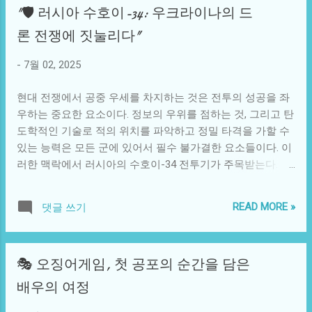
"🛡️ 러시아 수호이-34: 우크라이나의 드
일들을 마주한다. 작가는 이 모든 과정을 이야기를 통해 시각
공받는다. 그러나 오픈 월드 게임에서는 플레이어가 세계를
화할 수 있다. 이 과정은 심리적 회복과 사회적 연결, 그리고
자유롭게 탐험하고, 다양한 퀘스트를 동시에 수행할 수 있으
론 전쟁에 짓눌리다"
사람들 간의 유대를 다시 생각하게 만드는 기회가 된다. 실제
며, 심지어는 스토리를 변경할 수도 있다. 이는 플레이어의 몰
로 이러한 일이 역사 속에서는 몇 번이나 목격되었다. 예를 들
입감을 극대화시키고, 각각의 플레이스타일에 맞춘 경험을
-
7월 02, 2025
어, 인기 드라마 '빅 리틀 라이즈'에서는 실종된 ...
제공하기 위한 목적으로 설계된 것이다. 하지만 이런 무제한
적인 자유가 항상 긍정적인 결과를 가져오는 것은 아니다. 한
현대 전쟁에서 공중 우세를 차지하는 것은 전투의 성공을 좌
가지 사례로, 유명한 RPG 게임에서 플레이어들은 주어진 퀘
우하는 중요한 요소이다. 정보의 우위를 점하는 것, 그리고 탄
스트 이외에도 많은 사이드 퀘스트를 선택할 수 있었고, 각 퀘
도학적인 기술로 적의 위치를 파악하고 정밀 타격을 가할 수
스트는 서로 전혀 다른 방향으로 진행될 수 있는 여지를 주었
있는 능력은 모든 군에 있어서 필수 불가결한 요소들이다. 이
다. 그러나 그 결과로, 일부 플레이어는 퀘스트 간의 논리적
러한 맥락에서 러시아의 수호이-34 전투기가 주목받는다. 수
연결고리를 잃고 방황하게 되며, 게임 전반에 대한 몰입감이
호이-34는 현대 전투기의 필요성과 기술적 진보를 반영하며,
떨어지는 상황에 직면하기도 했다. 이것이 바로 '자유의 역
특히 우크라이나와의 갈등 상황에서 그 존재감이 부각되었
READ MORE »
댓글 쓰기
설'이라 할 수 있는데, 즉 플레이어가 너무 많은 선택지를 갖
다. 하지만 이 놀라운 기체가 우크라이나의 드론 공격에 속수
게 될 경우 오히려 선택의 어려움 혹은 피로감을 느끼게 되는
무책으로 당하고 있다는 소식은 많은 이들의 이목을 끌고 있
상황을 말한다. 또한, 자유도가 과도해질수록 게임의 내러티
다. 수호이-34는 다목적 전투기라는 특징을 가지고 있으며,
🎭 오징어게임, 첫 공포의 순간을 담은
브가 약화되는 경향도 존재한다. 스토리 전개나 캐릭터 간의
공중전과 지상 공격 모두에 능한 전투기이다. 긴 항속거리, 뛰
관계가 지나치게 방대하게 펼쳐지게 되면, 플레이어는 그 가
어난 기동성, 그리고 최신 전자 전투 시스템 덕분에 이 전투기
배우의 여정
닥을 잡기 어려워 자연스럽게 이야기에 대한 흥미를 잃게 된
는 복잡한 전장 환경에서도 적을 타격할 수 있는 능력을 갖추