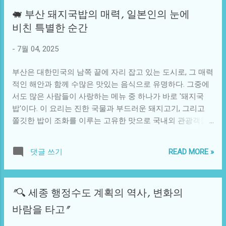
고 있다. 기술적 측면에서 자폭 드론은 여러 가지 혁신을 통하
런 경제적 불안정성은 많은 사람들에게 심리적인 압박을 가
🐖 부산 돼지국밥의 매력, 일본인의 눈에
여 진화하고 있다. 인공지능(AI), 고급 센서 및 데이터 분석 기
했고, 특히 청년층의 스트레스는 극대화되었다. 여대생의 폭
비친 특별한 순간
술의 결합은 드론이 자율적으로 목표를 식별하고 추적할 수
행 사건은 단순한 개인의 일탈로 여겨질 수 있지만, 그 이면에
있도록 하고 있다. 이로 인해 군사 작전의 효율성을 높여주는
는 경쟁 사회에서의 치열한 생존 본능과 심리적 압박이 숨어
-
7월 04, 2025
한편, 인간의 개입을 최소화하여 신속한 결정을 가능하게 한
있었다. 폭력 사건 뒤에는 다층적인 사회적 맥락이 존재한다.
다. 하지만 이러한 기술이 오히려 전쟁을 더욱 확대시...
여대생은 당시 대학생활의 압박과 취업에 대한 불안, 그리고
부산은 대한민국의 남쪽 끝에 자리 잡고 있는 도시로, 그 매력
일상 속에서의 각종 스트레스에 의해 불만이 쌓여 있었던 것
적인 해안과 함께 수많은 맛있는 음식으로 유명하다. 그중에
으로 보인다. 이러한 상황에서 직접적인 불만의 대상인 버스
서도 많은 사람들이 사랑하는 메뉴 중 하나가 바로 '돼지국
기사에게 폭력을 행사하게 된 것은, 그동안 쌓였던 억압된 감
밥'이다. 이 요리는 진한 국물과 부드러운 돼지고기, 그리고
정이 격하게 분출된 결과라고 볼 수 있다. 이는 한국 사회의
쫄깃한 밥이 조화를 이루는 고유한 맛으로 국내외 관광객들
수많은 사람들에게 일상적인 스트레스가 어떻게 비극적인 상
사이에서 인기를 끌고 있다. 하지만 돼지국밥이 일본인들에
황으로 이어질 수 있는지를 보여주는 계기가 되었다. 또한 이
게는 어떤 특별한 경험으로 다가올까? 일본은 고유의 맛과 식
사건은 대중 매체와 사회의 반응에 대한 중요한 질문을 던진
READ MORE »
댓글 쓰기
문화를 자랑하는 나라로, 외식문화에서도 높은 수준의 가치
다. 사건 직후, 많은 사람들은 여대생에게 비난을 쏟았지만,
를 두고 있다. 그러나 돼지고기를 중심으로 한 부산의 돼지국
동시에 그녀의 행동 뒤에 묻어있는 심리적 고통에 대해 고찰
밥은 일본의 음식 문화와는 사뭇 다른 느낌을 주었다. 특히,
하는 목소리도 있었다. 사람들의 시선은 한 여대생의 행위에
"🔍 세종 행정수도 계획의 역사, 변화의
일본에서의 돼지고기는 다양한 조리법으로 소비되지만, 반주
대한 단순한 도덕적 판단에서 한 걸음 나아가, 현 사회가 젊은
로 즐기는 국밥 형식은 일본에서는 그다지 일반적이지 않다.
바람을 타고"
세대에게 얼마나 많은 부담을 주고 있는지를 돌아보게 했다.
일본인들 중 일부는 돼지국밥을 처음 접했을 때 그 신선한 충
이는 우리 사회가 그동안 간과해온 문제를 다시금 직면하게