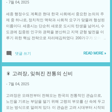
격과 매력에 금세 빠져들기 마련이다. 그 당시, 부산의 한 작
-
7월 04, 2025
만든 사건이었다. 여대생의 사건은 단순히 폭행 사건에 그치
은 식당에서 한 일본 관광객이 돼지국밥을 시켜 보았다. 국물
는 것이 아니라, 문화적, 사회적 맥락에서 다양한 해석을 가능
이 고루 배어있는 진한 맛과 함께 올려진 돼지고기의 부드러
세종 행정수도 계획은 현대 한국 사회에서 중요한 논의의 주
하게 했다. ...
움은 그에게 깊은 인상을 남겼다. 평소 일본에서 접했던 고기
제 중 하나로, 정치적인 맥락과 사회적 요구가 맞물려 형성된
요리보다 더 진한 육수와 다양한 맛이 어우러지는 이 요리는
이름이다. 세종시는 단순히 새로운 도시의 탄생을 넘어서, 수
그를 사로잡았다. 특히 그 관광객은 소금, 후추, 그리고 고추
도권에 집중된 인구와 권력을 분산하고 지역 균형 발전을 이
가루를 한 스푼씩 넣어 최적의 맛을 추구하며, 한국에서의 진
루기 위한 핵심 전략으로 자리매김하였다. 200가구가 모여 사
정한 미식을 체험하고 싶어 했다. 이러한 식문화 교류는 한국
는 작은 마을이 한 지역의 행정 중심으로 거듭나는 과정을 살
과 일본 간의 오랜 역사적 관계를 반영한다. 과거의 정치적 갈
펴보면, 그 이면에 깔린 역사적 배경과 사회적 요구를 깊이 있
READ MORE »
댓글 쓰기
등 속에서도 음식은 서로 소통하고 이해하는 데 중요한 역할
게 이해할 수 있다. 과거, 한국의 행정 수도인 서울은 경제의
을 해왔다. 돼지국밥을 통해 일본인은 부산의 따뜻한 정서를
중심지로서 무척이나 발전했지만, 그와 동시에 급격한 인구
느끼고, 동시에 한국인들은 일본 음식 문화의 세련됨을 느낄
증가와 교통 혼잡 문제를 낳았다. 이에 따라 2000년대 초반,
🎇 고려장, 잊혀진 전통의 신비
수 있었다. 이런 깊은 교류는 단순한 음식 체험 이상의 의미를
정부는 서울의 과밀 문제를 해결하고자 새로운 행정수도의
가질 수 있었다. 부산의 돼지국밥은 오랜 세월 동안 진화하며
필요성을 인식하게 된다. 이러한 요구는 더욱 구체화되어
-
7월 04, 2025
변화해왔다. 이 지역의 요리는 과거일수록 더 많은 혼합 재료
2002년에 '세종시 건설' 계획이 발표되었다. 첫 단계는 세종시
를 사용했다는 기록이 남아 있다. 그 중에서는 돼지고기, 대
의 기본적인 골격을 확립하기 위한 법적 근거 마련이었고, 이
고려장은 오래전부터 전해오는 한국의 전통적인 관습으로,
파, 마늘 등이 있으며, 현대에 들어서는 다양한 토핑과 함...
과정에서 국민의 반응과 지역 주민의 의견이 절대적으로 중
노인을 기르는 부담을 덜기 위해 고령의 부모를 산 속에 두고
요한 역할을 하였다. 행정구역의 재편성과 자원의 효율적 분
오는 방식으로 알려져 있다. 이 관습은 고려 시대부터 시작되
배를 고려해야 했던 정부는 많은 사회적 논란과 갈등 속에서