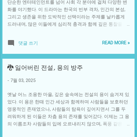
단순한 엔터테인먼트를 넘어 사회 각 분야에 걸쳐 다양한 변
연 그 주장이 얼마나 신뢰할 수 있는지는 의문이다. 이 결정은
화를 야기했다. 이 드라마는 한국의 빈부 격차, 인간의 본성,
단순히 일본 내 문제로 국한되지 않는다. 일본의 해양 방류로
그리고 생존을 위한 도박적인 선택이라는 주제를 날카롭게
인해 발생할 수 있는 생태계의 변화는 인근 국가들에게도 영
드러내며, 많은 이들에게 심리적 충격과 함께 깊은 통찰을 남
향을 미칠 것이다. 한국, 중국, 러시아 등 주변 국가들은 물론,
겼다. 드라마의 인기가 높아지자, 관련 상품과 콘텐츠가 쏟아
태평양의 생태계에도 그로 인한 변화가 미칠 수 있다. 특히 일
져 나왔고, 그 결과 문화적 현상으로 자리잡았다. 여기에 따라
본의 해안에 서식하는 해양 생물들이 방사능 물질에 의해 오
READ MORE »
댓글 쓰기
현실 세계에서도 발생한 여러 사건들이 우리 사회의 이면을
염된다면, 그 생물들을 섭취하는 인근 국가의 주민들 또한 위
비추고 있다. 오징어 게임의 소재는 개인의 생존과 게임이라
험에 처할 가능성이 크다. 이러한 사회적 우려는 단순한 환경
는 형식으로, 극한 상황에서 드러나는 인간의 본성에 대한 질
문제를 넘어 국가 간의 외교적 갈등으로도 비화할 수 있다. 기
🐉 잃어버린 전설, 용의 방주
문을 던진다. 이 드라마에서는 다양한 삶의 배경을 가진 인물
술적인 측면에서도 이 방류 결정은 논란이 되고 있다. 방사능
들이 등장하여 각기 다른 사고방식과 선택을 보여준다. 이들
물질은 매우 미세해 완벽한 정화가 불가능하다는 주장이 설
-
7월 03, 2025
은 생존을 위해 비극적인 선택을 하게 되며, 자칫 인간성을 잃
득력 있게 제기되고 있다. 또한, 오염수가 어떤 방식으로 처리
어가는 모습을 통해 시청자에게 강력한 질문을 던진다. 당시
되었는지에 대한 투명성이 부족하고, 민간 전문가들조차도
옛날 어느 조용한 마을, 깊은 숲속에는 전설의 용이 숨겨져 있
사회적 맥락 속에서 많은 이들이 느끼는 불안과 고립감이 드
정화과정의 신뢰성에 의문을 제기하는 상황이다. 이처럼 오...
었다. 이 용은 한때 인간 세상과 함께하며 사람들을 보호하던
라마의 성공과 맞물려 고조된 것이다. 드라마의 폭발적인 인
영웅적인 존재였으나, 사람들의 탐욕이 깊어지면서 그를 두
기 이후, '오징어 게임'은 지역 사회의 문화 행사로도 확장되
려워하게 된 이들은 차츰 용의 존재를 잊어갔다. 이제는 그 용
어갔다. 실제로 한국 각지에서는 오징어 게임의 각종 게임을
의 이름조차 사람들의 입에 오르내리지 않으며, 폭풍 같은 과
모티프로 한 다양한 이벤트가 열렸다. 이런 현상은 그 자체로
거는 먼 기억 속에 묻혀 있었다. 그러나 전설은 어느 더운 여
반가운 것이기도 하였는데, 기존에 접하기 어려웠던 새로운