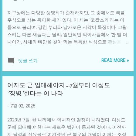
혀지게 된다. 소셜 미디어와 정보의 신속한 흐름 속에서 이러
로운 재결합이 아닐 수 있다. 한 가족에 한 사람이 살...
한 언어는 더욱 가치를 갖게 된다. 발언이 퍼지는 속도가 빨라
지구상에는 다양한 생명체가 존재하지만, 그 중에서도 뼈를
지고, 특정 문제가 조명받거나 묻히는 과정 속에서 정치적 인
주식으로 삼는 특이한 새가 있다. 이 새는 '코왈스키'라는 이
물의 힘이 얼마만큼이나 중요한지를 알 수 있는 사례가 된다.
름으로 불리며, 강한 부리와 날카로운 시각이 특징이다. 코왈
트럼프의 발언이 사람들에게 남긴 여파는 단순히 그의 정치
스키는 다른 새들과는 달리, 일반적인 먹이사슬에서 한 발 더
적 어젠다에 그치지 않고, 사회적 논의의 중심으로 자리 잡았
나아가, 사체의 뼈만을 찾아 먹는 독특한 식성으로 관심을 끌
다. 다수의 시민들이 이 발언을 어떻게 받아들이느냐에 따라
고 있다. 이 새의 생태와 생존 전략은 생물학적, 사회적, 문화
서 정치적 지형이 변화할 수 있는 것이 현대 사회의 특성이다.
적 측면에서 많은 것을 시사한다. 코왈스키의 서식지는 주로
READ MORE »
댓글 쓰기
트럼프의 '악어 감옥'에 대한 논의가 진행되는 동안, 많은 사
숲과 초원, 그리고 사막 지역에 걸쳐 있으며, 이들은 모든 환
람들이 이 발언이 가지는 의미를 깊게 파악하지 못할 수도 있
경에서 자유롭게 살아갈 수 있는 적응력을 가지고 있다. 이들
다. 그러나 이 표현은 전혀 우연적이지 않으며, 수많은 정치적
은 불행히도 죽음을 맞이한 다른 동물들의 사체 주위에 모여
여자도 군 입대해야지…7월부터 여성도
역학과 사회적 다른 사건들과 얽혀 있다. 사람들은 이 발언을
들기 시작한다. 코왈스키는 주로 뼈를 부수고, 이를 통해 내부
'징병'한다는 이 나라
통해 강력한 지도자의 이미지를 다시 한번 확인하고, 그가 가
의 영양분을 섭취한다. 이들은 뼈에 포함된 미네랄과 단백질
진 영향력이 단순히 자신의 지지를 받기 위한 도구임을 인식
을 분해하여, 생명을 이어가는 데 필요한 에너지를 얻는다. 코
-
7월 02, 2025
하려고 노력하게 된다. 이는 단순한 정치적 게임이 아닌...
왈스키의 생태적 위치는 중요한 사회적 연결점과 기술적 요
소를 제시한다. 이 새는 죽은 동물들의 사체를 청소함으로써
2023년 7월, 한 나라에서 역사적인 결정이 내려졌다. 여성도
자연 생태계의 순환에 기여한다. 식물과 동물의 영양분 순환
군에 입대해야 한다는 새로운 법안이 통과된 것이다. 이전까
을 지원하는 이들은, 환경 보호의 중요한 역할을 수행하고 있
지 남성의 전유물로 여겨졌던 군 복무의 개념이 이제는 조정