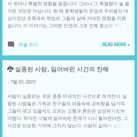
를 소비하며, 타인의 모습과 비교하는 문화를 자연스럽게 형
서 벗어나 특별한 경험을 꿈꿉니다. 그러나 그 특별함이 늘 즐
성하고 있다. 이러한 비교는 자신에 대한 불만족으로 이어질
거운 것만은 아닙니다. 한 때 중학생들이 존경과 두려움의 대
수 있으며, 결국 성형 외과를 통해 이를 해결하려는 강한 욕구
상이었던 조폭과의 엮임은 그들의 삶에 지대한 영향을 미쳤
를 만들어낸다. 과거에는 진정한 자아를 찾는 것에 대한 중요
습니다. 이 이야기는 그러한 인연과 그로 인해 형성된 학교 내
성이 강조되었다면, 현재의 MZ세대는 ‘나’라는 정체성을 적극
에서의 사회적 변화에 대한 이야기입니다. 20년 전, 아침마다
적으로 구성하는 데 필요한 도구로 성형 외과를 활용한다고
학교에 가면 누구보다 신선한 바람을 맞으며 신나게 시작했
READ MORE »
댓글 쓰기
볼 수 있다. 기술 발전도 성형 외과의 진화를 가속화하고 있
던 학생들이 있었습니다. 평범한 중학생들, 그러나 그들 사이
다. 예를 들어, 3D 스캐닝 및 인공지능 활용이 대중화되면서,
에 돌발적으로 나타난 조폭. 그것은 단순한 전설 속의 등장 인
환자는 미리 자신의 모습을 예측할 수 있는 시뮬레이션을 보
물이 아니라, 사실로써 그들의 일상에 스며든 존재였던 것입
🐉 실종된 사람, 잃어버린 시간의 잔해
고 결정을 내릴 수 있다. 이는 성형 수술의 결과에 대한 불안
니다. 그들은 골목에서 조용히 흘러가는 시간 대신, 강렬하고
감을 줄여주고, 환자의 만족도를 높이는 데 기여하고 있다. 더
도 위험한 경험을 통해 친구들 사이로 위력을 발휘하게 됩니
-
7월 03, 2025
불어 수술 방법 역시 비침습적인 방법들이 개발되어, 회복 기
다. 이 시기, 조폭의 등장은 학교 내 여러 부정적인 요소와 맞
간이 짧아지고 일상 생활로의 복귀가 용이해졌다. 이와 같은
물려 있었습니다. 학생들은 자신을 방어하기 위해 더욱 단단
사람이 실종되는 것은 종종 비극적인 사건으로 여겨진다. 실
발전은 성형 외과를 더욱 접근하기 쉬운 분야로 만들어 주
해져야 했고, 이들은 극단적인 상황에서 의지할 안전장치를
종된 사람들은 가족과 친구들의 마음속에 공허함을 남기며,
었...
찾게 됩니다. 일부 학생들은 조폭들과의 친분을 쌓으면서 그
그들이 겪고 있을지도 모르는 고통과 혼란은 상상하기조차
들의 힘이 자기들 삶에도 관여하게 되는 경험을 하게 됩니다.
어렵다. 하지만 그렇게 잃어버린 존재가 다시 돌아온다면, 그
이런 관계는 종종 학교 폭력을 부추기거나 빈번한 갈등으로
사건은 단순한 기적에 그치지 않는다. 사람의 삶에서 실종이
이어지기도 했습니다. 또한 조폭들이 자주 출몰하면서 생기
라는 개념은 단순히 육체적 존재의 부재를 넘어, 관계, 기억,
는 변화는 단순히 학생들 간의 관계에 그치지 않았습니다. 학