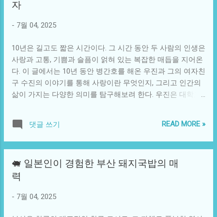
자
매체로 변형되며, 인간의 경험을 전달한다. 특히, 웹툰은 스마
즘'이라는 개념은 여성의 권리와 평등을 요구하는 단순한 운
트폰의 보급으로 그라운드를 넓히고 있다. 웹툰은 그 시각적
동에서 벗어나, 젠더에 대한 인식을 심화시키고 있다. 여성에
-
7월 04, 2025
요소와 접근성 덕분에 새로운 세대의 독자들을 유인하고 있
대한 고정관념을 변화시키고, 남성의 역할을 새롭게 정의하
으며, 그들의 사고방식과 문화적 인식을 다채롭게 형성한다.
는 데 기여하고 있다. 이처럼 다양성을...
10년은 길고도 짧은 시간이다. 그 시간 동안 두 사람의 인생은
이러한 경향은 전세계적으로 확산되며, 만화 산업의 글로벌
사랑과 고통, 기쁨과 슬픔이 얽혀 있는 복잡한 매듭을 지어온
화뿐 아니라 각 지역의 특성을 반영하는 콘텐츠의 탄생을 이
다. 이 글에서는 10년 동안 병간호를 해온 우진과 그의 여자친
끌고 있다. 하지만 만화 속 이야기들은 현실과 밀접한 연결고
구 수진의 이야기를 통해 사랑이란 무엇인지, 그리고 인간의
리를 가진다. 예를 들어, 현대의 다양한 사회 문제를 반영한
삶이 가지는 다양한 의미를 탐구해보려 한다. 우진은 대학교
작품들이 인기를 끈다. 성 소수자, 인종차별, 환경 문제와 같
졸업 후 안정적인 직장에 다니고 있었다. 그는 일을 하면서도
은 이슈들이 만화의 주제로 다뤄지며, 독자들은 이를 통해 사
친구들과의 사회생활을 즐기고, 여행과 운동에도 매진했다.
회의 어두운 면과 마주할 수 있다. 이런 방식으로 만화는 단순
READ MORE »
댓글 쓰기
그러나 모든 것이 순조롭게 진행되던 시기, 수진은 불행한 진
한 오락거리를 넘어 사회적 논의의 장으로 기능하기에 이른
단을 받았다. 그녀는 젊은 나이에 심각한 만성 질환에 걸리게
다. 독자들은 만화를 통해 현실을 돌아보고, 개인적 또는 집단
되었고, 이로 인해 삶이 송두리째 흔들리게 되었다. 우진은 수
적 경험으로부터 생긴 감정과 동질감을 느낄 수 있다. 이러한
🐖 일본인이 경험한 부산 돼지국밥의 매
진을 지키기 위해 모든 것을 버렸다. 그의 직장, 친구들, 자신
맥락에서 볼 때, 만화는 그 자체로 혁신적이기도 하다. 특히,
력
의 삶의 계획은 모두 수진과 그 병을 위해 희생되었다. 이러한
디지털 시대에 접어들면서 만화는 새로운 형식을 발견하게
상황은 단순히 물리적 간호에 그치지 않았다. 수진의 병이 진
된다. 기존의 종이 매체에 국한되지 않고, 동영상 콘텐츠와 결
-
7월 04, 2025
행됨에 따라 우진은 그녀의 정서적 지지자 역할 또한 맡게 되
합하거나 임팩트 있는 시청각적인 경험을 제공하는 새로운
었다. 그녀에게 "나는 네가 아프다는 사실을 알고 있어, 하지
형태로 진화하고 있다. 이러한 변형은 미래의 콘텐츠 소비