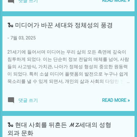
READ MORE »
댓글 쓰기
델몬트는 감당할 수 없는 부채와 함께 시장을 떠나게 되었다.
이상의 의미를 가진다. 이곳은 많은 Social Justice Movement
팬데믹은 단순히 건강 위기만은 아니었다. 전 세계적으로 사
의 중심지로, 아프리카계 미국인의 문화와 역사에 대한 깊은
람들의 소비 방식, 생활 패턴, 그리고 식생활에까지 영향을 미
이해가 요구되는 곳이다. 박 선생은 이렇듯 복잡한 사회적 구
🐍 미디어가 바꾼 세대와 정체성의 풍경
쳤다. 사회적 거리 두기와 같은 조치로 인해 많은 사람들이 집
조 속에서 자주 소외되는 이들을 위해 자신의 경험과 지식을
에서 끼니를 챙기기 시작했고, 음식 배달 및 간편식에 대한 수
나누고 싶었다. 그러기 위해 그는 많은 자원 봉사자의 도움을
-
7월 03, 2025
요가 급증하였다. 그러나 고전적인 통조림 시장은 소비자들
받으며 복지 시설을 열게 된다. 이 시설은 지역 주민들에게 무
이 더 신선하고 가공되지 않은 식품을 선호하면서 점차 고립
료로 제공되는 교육 및 상담 서비스, 그리고 의료 서비스까지
21세기에 들어서며 미디어는 우리 삶의 모든 측면에 깊숙이
되었다. 델몬트와 같은 전통적인 식품 생산기업들은 이러한
아우르는 종합적인 지원 제도로...
침투하게 되었다. 이는 단순히 정보 전달의 매체를 넘어, 사람
변화에 적절히 대응하지 못하고 결국 파산이라는 쓴 맛을 보
들의 사고방식, 가치관, 나아가 정체성 형성의 중요한 원동력
게 되었다. 기술적으로도 팬데믹은 디지털 전환을 가속화하
이 되었다. 특히 소셜 미디어 플랫폼의 발전으로 누구나 쉽게
였다. 많은 기업들이 온라인 플랫폼을 통해 소비자에게 직접
목소리를 낼 수 있게 되면서, 개인의 삶과 사회의 다양한 현상
다가가는 방식을 선택했지만, 델몬트는 이 새로운 트렌드에
이 물리적으로 연결되는 새로운 생태계가 구축되었다. 우리
발맞추지 못했다. 소비자들이 원하는 것은 신선한 농산물과
는 이제 정보의 소비자이자 생산자로서, 전통적인 미디어의
건강한 선택으로, 이는 델몬트의 제품군이 아닌 경쟁사들이
READ MORE »
댓글 쓰기
제약 없이 세상과 소통할 수 있는 힘을 가지게 되었다. 이러한
더 잘 충족시킬 수 있는 영역이 되었다. 무역이 단절되면서 그
변화는 사회적, 기술적, 문화적 여러 측면에서 두드러지게 나
들의 물류 시스템도 마비되었고, 이는 결국 손실로 이어졌다.
타났다. 예를 들어, 젊은 세대는 언제 어디서나 인터넷에 접속
델몬트의 사례는 농업의 불황이 단순한 경제적 문제에 그치
🐍 현대 사회를 뒤흔든 MZ세대의 성형
할 수 있는 환경에서 성장하였다. 이는 커뮤니케이션 방식에
지 않는다는 것을 보여준다. 전 세계적으로 스마트 농업, 수직
외과 문화
혁신을 가져왔고, '소통'이라는 개념을 다시 정의하게 되었다.
농장과 같은 혁신적인 기술이 대두되고 있으며, 이는 전통 농