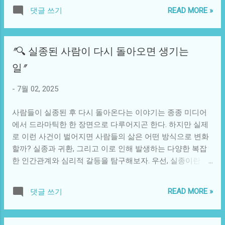
하기 위한 노력의 일환으로 방류를 선택한 것으로 알려져 있
적 스트레스 등을 잘 담아내고 있다. 마치 과거의 그림자처럼,
READ MORE »
댓글 쓰기
으나, 이러한 결정이 지구 환경에 미칠 심각한 영향을 간과하
길에서 마주치는 악마는 우리를 괴롭히는 수많은 악의 상징
고 있다는 비판이 제기되고 있다. 후쿠시마 방사능 오염수의
으로 작용한다. 그렇다면, 이러한 악마가 실은 우리가 두려워
방류가 가져올 위험은 단순히 일본의 해역에 국한되지 않는
해야 할 외부의 존재가 아니라 우리의 내면에서 비롯된 것이
"🔍 실종된 사람이 다시 돌아오면 생기는
다. 바다의 흐름과 고리를 통해 태평양 전역은 물론, 그에 인
라는 점을 깨닫게 된다. 주인공이 각 장에서 뛰어난 서사를 통
접한 지역의 생태계까지 대처할 수 없는 피해를 초래할 수 있
일"
해 자신을 극복해 나가는 모습은, 자신의 약함과 마주하는 것
다. 방사능 물질은 해양 생물에 축적될 수 있으며, 이로 인해
이 얼마나 용기 있는 행동인지를 다시금 일깨워 준다. 비슷한
인근 나라의 어업에 심각한 타격을 줄 수 있다. 해양 생물들이
-
7월 02, 2025
사례로, 유명한 영화 '파이트 클럽'을 들 수 있다. 이 영화에서
오염된 물질을 섭취하게 되면, 생태계 속에서 생물체 간의 연
도 주인공은 자신의 ...
결 고리가 더욱 복잡해지며, 결과적으로 인간에게도 영향을
사람들이 실종된 후 다시 돌아온다는 이야기는 종종 미디어
미칠 가능성이 높다. 이러한 상황은 특히 해양 생존이 필수적
에서 드라마틱한 한 장면으로 다루어지곤 한다. 하지만 실제
인 소규모 섬나라들에게 치명적일 수 있다. 이 문제는 기술적
로 이런 사건이 벌어지면 사람들의 삶은 어떤 방식으로 변화
측면에서도 고려해야 할 점이 많다. 현재 사용되는 방사능 측
할까? 실종과 귀환, 그리고 이로 인해 발생하는 다양한 복잡
정 기술이 얼마나 정확하고 신뢰성이 있는가에 대한 의문이
한 인간관계와 심리적 갈등을 탐구해보자. 우선, 실종이란 무
생긴다. 과거의 사례를 통해 알 수 있듯이, 방사능 물질의 분
엇일까? 실종은 단순히 한 사람이 사라져서 돌아오지 않는 상
포를 추적하는 것은 결코 간단한 일이 아니다. 꽃게와 같은 해
태를 설명하는 것 이상이다. 이는 개인의 심리적 고통과 가족
READ MORE »
댓글 쓰기
양 생물들이 오염된 해역에서 자생하게 되면, 그 영향을 어떻
의 상실감을 동반하며, 사회의 여러 문제와 연결될 수 있는 복
게 측정할 것인지에 대한 명확한 기준이 필요하다. 하지만 현
잡한 현상이다. 빛나는 공상을 넘어, 실제로 주변에서 발생할
재의 기술 수준으로는 이 문제를 해결하기 어려운 상황이다.
수 있는 여러 상황을 반영하는 현상이다. 가족이 사랑하는 사