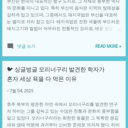
부산은 한국의 대표적인 항구 도시로, 그 자체로 풍부한 역사
만 너는 여전히 내 사랑이야"라고 말하며 격려하는 것은 그에
패...
와 문화를 지니고 있다. 특히 부산의 음식은 지역의 정체성을
게 큰 의미가 있었다. 그러나 이러한 사랑의 행위는 때로는 서
강하게 입고 있으며, 그중에서도 돼지국밥은 부산을 대표하
로에게 부딪히는 긴장감을 표현하게 되었다. 우진은 자신의
는 별미로 자리 잡고 있다. 돼지국밥은 진한 국물에 부드러운
삶이 정지된 것 같은 느낌을 받았고, 수진은 점차 자신이 우진
돼지고기와 쌀밥이 어우러진 전통적인 요리로, 매운 양념과
의 삶을 짓누르고 있다는 죄책감을 느끼게 되었다. 우진의 이
함께 먹으면 더욱 깊은 맛을 느낄 수 있다. 최근 일본인 관광
야기를 통해 우리는 병간호가 가진 사회적, 문화적 맥락을 이
객들이 부산을 방문하며 돼지국밥을 체험하는 사례가 늘어나
해할 수 있다. 한국 사회에서 사랑은 희생과 헌신을 동반하는
READ MORE »
댓글 쓰기
고 있으며, 이들에겐 새로운 경험과 문화적 충격을 안겨주고
데, 이는 전통적 가치관에 뿌리를 두고 있다. 우진은 수진에
있다. 부산 돼지국밥의 역사는 꽤 오래되었으며, 지역의 특산
대한 사랑으로 자신을 바쳐왔지만, 이러한 사랑은 과연 진정
물인 돼지고기를 기반으로 한 요리로 발전해왔다. 돼지고기
한 사랑이라고 할 수 있을까? 우리는 그를 통해 헌신이라는
🐦 싱글벙글 오리너구리 발견한 학자가
는 고지대에서 자주 소비되는 단백질의 원천으로, 풍부한 육
가치가 개인의 삶에 미치는 영향을 다시 생각하게 된다. 간호
즙과 감칠맛을 자랑한다. 따라서 부산의 돼지국밥은 단순한
혼자 세상 욕을 다 먹은 이유
의 역할에는 직접적인 돌봄뿐만 아니라 심리적 지지와 사랑
음식이 아니라 지역 주민들의 삶과 함께 숨 쉬는 문화적 상징
도 포함된다. 우진은 자신의 희생으로 인해 수진에게 무한한
이라 할 수 있다. 이 또한 일본인 관광객들에게는 흥미로운 요
-
7월 04, 2025
사랑을 보여주고자 했지만, 그것이 돌아오는 방식은 항상 긍
소로 작용하고, 부산의 맛을 통해 한국 문화를 이해하는 중요
정적이지 않았다. 수진이 겪는 질병...
한 통로가 되고 있다. 일본인 방문객들이 부산 돼지국밥을 처
호주 북부의 평온한 자연 속에서 오리너구리를 발견한 연구
음 접했을 때, 이들은 비주얼부터 매료된다. 진한 국물에서 보
자 하비는 그를 감싸고 있는 수많은 전통과 문화의 풍부함을
이는 육즙이 흐르는 돼지고기와 함께 푸짐한 쌀밥이 나오는
알고 있었다. 오리너구리라는 희한한 동물은 그 독특한 생김
모습은 그들의 입맛을 사로잡기에 충분하다. 또, 소주 한 잔과
새와 생태 덕분에 과거부터 신비한 존재로 여겨져 왔다. 하비