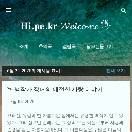
기본 콘텐츠로 건너뛰기
𝐇𝐢.𝐩𝐞.𝐤𝐫 𝓦𝓮𝓵𝓬𝓸𝓶𝓮 🖐
소개
추억곡
설렘곡
날으는물고기
더보기…
𝓹𝓪𝓰𝓮𝓼.𝓴𝓻
6월 29, 2025의 게시물 표시
전체 보기
글
🐾 백작가 장녀의 애절한 사랑 이야기
-
7월 04, 2025
오래전, 유럽의 한 아름다운 성에서는 유명한 백작이 살고 있
었다. 그의 장녀인 엘레나는 그 성의 모든 이들로부터 사랑과
존경을 받는 아름다움이었다. 그 아름다움은 수많은 이들의