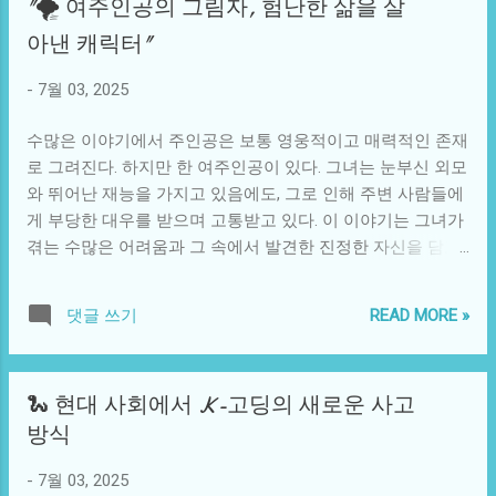
"🌪️ 여주인공의 그림자, 험난한 삶을 살
해왔다. 연구자의 아버지는 그가 어릴 적부터 자연을 사랑하
욕이 자원을 착복하게 만들었고, 자신이 이를 지키기 위해 숨
도록 가르쳤고, 그때부터 그는 오리너구리를 탐구하는 데에
아낸 캐릭터"
어 지내야만 했다고 말했다. 준호는 꺾이지 않고 오히려 이 도
모든 열정을 쏟았다. 그의 연구 결과는 당시 과학계에 신선한
전이 인류와 용이 완전히 협력할 기회가 될 수 있다고 느꼈다.
충격을 주었으며, 많은 이들은 그를 찬양했다. 그러나 그의 연
-
7월 03, 2025
준호는 용이 진정으로 사람들을 보호하고 함께 나아갈 방법
구가 대중의 관심을 받기 시작하면서 동시에 그는 사회적인
을 찾아야 한다고 결심하게 된다. 그는 ...
비난과 조롱을 경험하기도 했다. 연구자는 오리너구리의 성
수많은 이야기에서 주인공은 보통 영웅적이고 매력적인 존재
적 특성과 생리에 대한 다양한 발견들을 했고, 이 과정에서 몇
로 그려진다. 하지만 한 여주인공이 있다. 그녀는 눈부신 외모
가지 논란이 되는 주제들을 다루게 되었다. 예를 들어, 오리너
와 뛰어난 재능을 가지고 있음에도, 그로 인해 주변 사람들에
구리의 생식 기관이 매우 독특하다는 사실을 발견한 그는 이
게 부당한 대우를 받으며 고통받고 있다. 이 이야기는 그녀가
를 세상에 알렸다. 하지만 그 정보가 대중의 관심을 끌게 될
겪는 수많은 어려움과 그 속에서 발견한 진정한 자신을 담고
경우 그 자체로 그를 방식으로 오해받을 것이란 생각은 하지
있다. 그녀의 이름은 소라. 소라는 마을의 '여주인공'처럼 보인
못했다. 사람들은 그의 연구 결과와 관련된 농담과 비난으로
다. 그 외모는 사람들의 시선을 한눈에 사로잡지만, 그 안에는
READ MORE »
댓글 쓰기
세상을 시끄럽게 만들었다. 한 예로, “오리너구리의 성기가 그
외롭고 힘든 과거가 숨겨져 있다. 소라는 어린 시절부터 자신
럼 사람의 그것과 비슷한가?”라는 질문이 자주 떠올랐다. 그
을 닮은 사람들로 인해 어려운 상황을 겪어왔다. 사랑받고 싶
런 농담에도 불구하고 그는 자신의 연구를 지속해 나갔고, 성
어도, 사람들이 자신의 외모에만 집중하기 때문에 내면의 진
🐍 현대 사회에서 K-고딩의 새로운 사고
실함을 잃지 않았다. 그러나 세상은 그를 가볍게 여겼고, 그의
심을 알리기가 무척 힘들었다. 그래서 소라는 점점 마음속에
방식
노력은 오히려 사람들에게 웃음거리가 되어 회자되었다. 그
불안감과 고독을 키워갔다. 이러한 사회적 배경은 소라에게
의 이야기는 단순한 생물학적 연구 이상의 것, 즉 인간사와 감
심리적으로 큰 압박을 주었다. 외모가 모든 것을 결정짓는 사
-
7월 03, 2025
정의 복잡성을 드러내었다. 그는 생명을 위해 헌신한 연구자
회에서, 소라는 자신의 진가를 발휘할 수 있는 기회를 잃어버