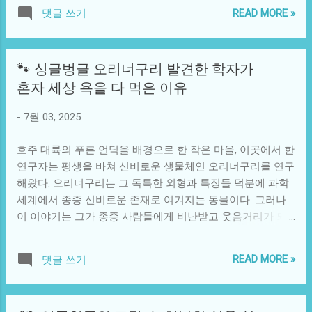
름날 다시 깨어났다. 수천 년 동안 용이 살던 숲, 그 안에는 신
유형의 문화 콘텐츠가 제공되었기 때문이다. 그러나 그 이면
READ MORE »
댓글 쓰기
비한 방주가 숨겨져 있었다. 방주는 물과 공기를 제어하며, 용
에는 단지 긍정적인 반응만 있는 것은 아니었다. 게임의 내용
이 살았던 모든 비밀을 간직하고 있었다. 누구나 이 방주에 접
이 지닌 잔혹함과 경쟁적인 요소는 일부에서는 부정적인 반
근할 수 없었으나, 한 젊은 탐험가가 우연히 방주를 발견하게
향을 일으켰고, 사회 전체에서 '오징어 게임'이라는 이름을 가
🐾 싱글벙글 오리너구리 발견한 학자가
된다. 그의 이름은 준호였다. 준호는 역사와 전설에 대한 탐구
진 비슷한 형태의 실험이나 다소 폭력적인 경향의 활동들이
혼자 세상 욕을 다 먹은 이유
심이 강한 청년으로, 우연히 발견한 방주 앞에서 경이로운 기
나타나는 부작용을 낳기도 했다. 드라마 '오징어 게임'은 단순
분을 느꼈다. 방주는 커다란 청동 문으로 이루어져 있었고, 두
한 픽션이 아닌, 실제 사회에서 발생한 문제를 상징적으로 드
-
7월 03, 2025
개의 드래곤 머리가 새겨져 있었다. 준호는 방주의 문을 열기
러내어 그 여파가 우리 현실 속의 이슈와 어떻게 연결될 수 있
위해 많은 시도를 하였고, 끝내 방주 안으로 들어가는 데 성공
는지를 보여준다. 예를 들어, 청년 층에서의 일자리 불안이나
호주 대륙의 푸른 언덕을 배경으로 한 작은 마을, 이곳에서 한
한다. 방주 속에 들어서자 그는 상상 이상의 세계를 마주하게
경쟁 심화...
연구자는 평생을 바쳐 신비로운 생물체인 오리너구리를 연구
된다. 방주는 고대의 문자가 적힌 벽과 함께 다양한 드래곤의
해왔다. 오리너구리는 그 독특한 외형과 특징들 덕분에 과학
형상과 함께 비밀의 방들로 가득 차 있었다. 하지만 그곳에서
세계에서 종종 신비로운 존재로 여겨지는 동물이다. 그러나
준호는 두려운 사실을 알게 되었다—방주는 단순한 용의 보금
이 이야기는 그가 종종 사람들에게 비난받고 웃음거리가 되
자리가 아닌, 수천 년 동안 이용되어온 하나의 핵심적인 에너
는 과정을 통해 어떻게 세상과의 갈등을 체험했는지를 보여
지 저장고라는 것이었다. 이 에너지는 궁극적으로 지구의 균
준다. 오리너구리는 포유류 중에서도 매우 특이한 생물체로,
형을 유지하는 데 필수적이었다. 그가 방주에 들어간 날, 우연
READ MORE »
댓글 쓰기
알을 낳는 포유류인 단공류의 일종이다. 그 모습은 다리, 부
히 방주에 잠들어 있던 용과의 만남이 이루어졌다. 용은 준호
리, 그리고 털로 덮인 몸의 조합으로 인해 매우 기묘하다. 이
를 경계하며 다가왔고, 그의 존재와 방주에 대한 역사, 그리고
생물은 고유의 생태계에서 그들만의 방식으로 번식하고 생존
자신을 잃어버린 이유를 설명하기 시작했다. 용은 인간의 탐