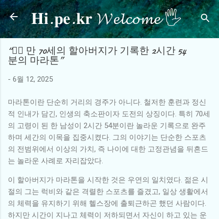
𝐇𝐢.𝐩𝐞.𝐤𝐫 𝓦𝓮𝓵𝓬𝓸𝓶𝓮 🖐
기본 콘텐츠로 건너뛰기
“🏃‍♂️ 만 70세의 할아버지가 기록한 2시간 54
분의 마라톤”
-
6월 12, 2025
마라톤이란 단순히 거리의 경주가 아니다. 철저한 훈련과 정신
적 인내가 담긴, 인생의 축소판이자 도전의 상징이다. 특히 70세
의 고령이 된 한 남성이 2시간 54분이란 놀라운 기록으로 완주
하며 세간의 이목을 집중시켰다. 그의 이야기는 단순한 스포츠
의 전범위에서 이상의 가치, 즉 나이에 대한 고정관념을 뒤흔드
는 놀라운 사례로 자리잡았다.
이 할아버지가 마라톤을 시작한 것은 우연의 일치였다. 젊은 시
절의 그는 럭비와 같은 격렬한 스포츠를 즐겼고, 일상 생활에서
의 체력을 유지하기 위해 헬스장에 출퇴근하곤 했던 사람이다.
하지만 시간이 지나고 체력이 저하되면서 자신이 하고 있는 운