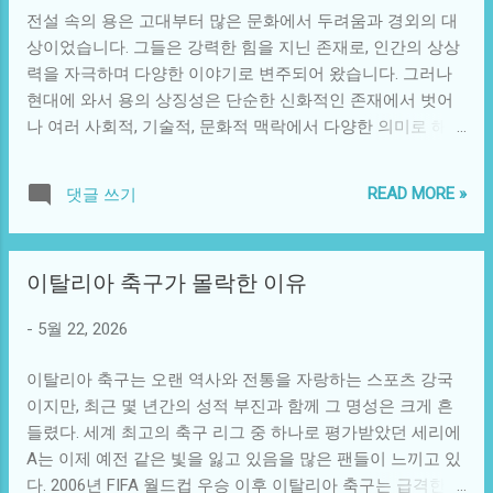
대한 감시가 필요함을 일깨운다. 한국의 경제는 대기업 중심
과가 얼마나 무겁고 복잡할 수 있는지를 지혜롭게 그려낸다.
전설 속의 용은 고대부터 많은 문화에서 두려움과 경외의 대
으로 발전해 온 만큼, 이러한 대기업들이 시장에서의 지배력
...
상이었습니다. 그들은 강력한 힘을 지닌 존재로, 인간의 상상
을 남용하는 일은 없어야 한다. 사회적 강자의 위치에 있는 기
력을 자극하며 다양한 이야기로 변주되어 왔습니다. 그러나
업들이 불공정한 거래 관행을 통해 이익을 챙기는 것이 공정
현대에 와서 용의 상징성은 단순한 신화적인 존재에서 벗어
경쟁의 원칙에 어긋난다는 점은 분명하다. 공정위의 조치는
나 여러 사회적, 기술적, 문화적 맥락에서 다양한 의미로 해석
이러한 기업들의 불공정 거래를 견제하고, 시장의 건강성을
되고 있습니다. 궁극적으로 전설의 용은 단순한 허구가 아니
복원하기 위한 중요한 의미를 내포하고 있다. 사회적, 기술적
라, 현대인의 꿈과 희망을 대변하는 상징으로 자리 잡고 있습
관점에서 볼 때 이러한 결정은 디지털 경제와도 연결된다. 오
READ MORE »
댓글 쓰기
니다. 오늘날 우리는 각종 미디어에서 용의 이미지를 빈번히
늘날 많은 산업이 디지털 플랫폼과 데이터 분석을 통해 운영
마주하게 됩니다. 영화와 드라마에서 용은 전투의 심볼이자,
되고 있으며, 제분사와 같은 전통적인 산업에서도 그 흐름은
지혜로운 조언자 또는 화해의 상징으로 표현되곤 합니다. 이
예외가 아니다. 데이터 기반의 시장 분석 및 소비자 행동 예측
이탈리아 축구가 몰락한 이유
러한 변화는 우리 사회가 필요로 하는 인물상의 변모를 반영
은 가격 결정의 중요한 요소로 작용하게 되며, 남용될 경우 소
합니다. 강력함과 지혜를 합친 상징은 현대인들이 추구하는
비자와 경쟁업체 모두를 위험에 빠뜨릴 수 있다. 따라서, 이러
-
5월 22, 2026
바가 되었습니다. 즉, 빠르게 변화하는 사회 속에서 인간에게
한 기술적 발전을 통한 불공정 거래의 가능성을 점검하고 미
필요한 지혜와 힘의 조화를 상징하는 캐릭터입니다. 이런 상
연에 방지하는 것이 필수적이다. 이러한 결정을 통해 단순한
이탈리아 축구는 오랜 역사와 전통을 자랑하는 스포츠 강국
징적 의미는 영화를 넘어 기술의 발전에도 영향을 미칩니다.
제재가 아니라 확장된 의미와 메시지를 지닌다는 점에서 흥
이지만, 최근 몇 년간의 성적 부진과 함께 그 명성은 크게 흔
드론 기술과 인공지능의 발달은 현대의 '용'과도 같은 역할을
미로운 관점도 존재한다. 만약 단순히 제재에 그친다면 기업
들렸다. 세계 최고의 축구 리그 중 하나로 평가받았던 세리에
하고 있습니다. 이러한 기술은 다양한 방식으로 사람들의 삶
들은 단기...
A는 이제 예전 같은 빛을 잃고 있음을 많은 팬들이 느끼고 있
을 변화시키고 있습니다. 예를 들어, 드론은 높은 곳에서의 시
다. 2006년 FIFA 월드컵 우승 이후 이탈리아 축구는 급격한 변