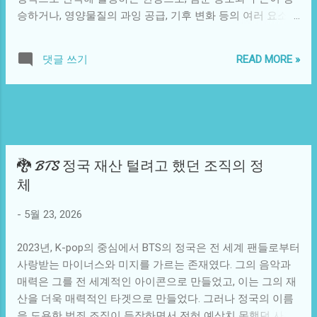
은 간호사들이 극심한 스트레스를 겪고 있다. 일부는 이 문제
승하거나, 영양물질의 과잉 공급, 기후 변화 등의 여러 요소가
를 해결하기 위해 서로의 경험을 나누고, 스스로를 격려하며,
관련돼 있다. 일본의 해안에서는 특히 이러한 변화가 심각하
다양한 방법으로 간호의 질을 높이려는 노력을 기울인다. 일
게 감지되고 있으며, 그로 인해 바다 생태계와 지역사회 전반
반인 간호사들은 이런 상황에서도 희망의 불꽃을 유지하려고
READ MORE »
댓글 쓰기
에 걸친 편차가 나타나고 있다. 적조는 바다를 오염시키고 생
하며, 언젠가 자신들이 속한 시스템이 개선되기를 희망한다.
물 다양성을 위협하며, 어업 경제에도 중대한 영향을 미치는
상상해보자. 일반인 간호사가 허름한 친구의 집에서 자원봉
문제다. 일본은 과거에 비해 수온이 평균적으로 상승하고 있
사를 하고 있다. 이 친구는 최근 심각한 질병에 걸려 고통받고
으며, 이는 미세 플라스틱, 농약, 비료 등과 같은 오염물질의
있다. 그들은 잘못된 정보와 두려움 속에서 대처하는 중이다.
유입이 증가하고 있다는 것을 나타낸다. 이러한 사실은 일본
일반인 간호사는 자신의 지식을 바탕으로 친구를 위로하고,
뿐만 아니라, 전 세계의 해양 생태계에도 큰 경고를 보내고 있
필요한 정보를 제...
🐉 BTS 정국 재산 털려고 했던 조직의 정
다. 결론적으로 적조는 단순히 한 나라의 문제가 아니라, 전
체
인류의 지속 가능한 미래와 직결된 문제임을 이해해야 한다.
일상에서 우리는 바다의 푸르름과 그 속에서 이루어지는 다
-
5월 23, 2026
양한 생명의 희로애락을 당연하게 여기기 쉽다. 하지만 일본
의 해안가에서 벌어지는 적조의 현상은 이러한 인식을 뒤흔
2023년, K-pop의 중심에서 BTS의 정국은 전 세계 팬들로부터
든다. 바다의 건강이 우리 삶에 얼마나 중요한지를 상기시켜
사랑받는 마이너스와 미지를 가르는 존재였다. 그의 음악과
주는 경고음처럼 작용하는 것이다. 사회적으로도, 해양오염
매력은 그를 전 세계적인 아이콘으로 만들었고, 이는 그의 재
이 초래하는 경제적 손실이 가시화되면서 다양한 정책이 마
산을 더욱 매력적인 타겟으로 만들었다. 그러나 정국의 이름
련되고 있지만, 여전히 해결책을 마련하지 못하고 있는 현실
을 도용한 범죄 조직이 등장하면서 전혀 예상치 못했던 사건