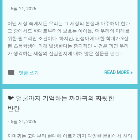
수출 기업에게는 유리하지만, 수입업체에는 큰 부담으로 작
을 기반으로 에너지를 저장하는 시스템을 구축한다면, 정전
-
5월 21, 2026
용할 수 있다. 결국 기업의 경쟁력은 물론, 일반 소비자에게까
이나 에너지 고갈 문제를 완벽하게 해결할 수 있다. 바람의 영
지 그 영향이 미치게 되는 구조를 갖고 있다. 최근 외국인 투
향을 통해 온실가스를 줄이고, 지속 가능한 도시에서의 삶을
어떤 세상 속에서든 우리는 그 세상의 본질과 마주해야 한다.
자자들이 한국 시장에서 대거 매도하고 있다는 사실은 이미
가능하게 할 수 있을 것이다. 유사한 사례...
그 중에서도 학대로부터의 보호는 아이들, 즉 우리의 미래를
널리 알려져 있다. 이러한 현상은 한국 경제에 대한 신뢰가 흔
위한 필수적인 조건이다. 하지만, 신생아에 대한 학대가 9살
들리면서 발생하고 있는 것으로 이해될 수 있다. 잦은 국제적
된 초등학생에 의해 발생한다는 충격적인 사건은 과연 우리
긴장과 예상치 못한 정치적 사건들이 기업의 투자 결정을 좌
가 생각하는 세상의 진실인지에 대해 많은 질문을 던진다. 이
우하게 되고, 이는 다시 환율에도 영향을 주게 된다. 예를 들
번 이야기는 이러한 사회적 이슈를 중심으로, 우리가 놓치고
어, 인근 지역에서 발생하는 무력 충돌이나 정치적 불안정 요
있는 여러 층의 연관성과 가능성을 탐구하고자 한다. 2010년
소는 피해를 보지 않는 기업이 없다. 이러한 논리는 불확실성
READ MORE »
댓글 쓰기
대에 들어서면서 다양한 사회적 문제들이 대두되었다. 어린
이 높은 주식 시장과도 연결되며, 모든 투자자는 안정적인 환
이 학대, 학교 폭력, 아동의 정신적 질병 등의 수많은 사건들
경을 선호하게 됨으로써 한국 시장에서의 외국인 자본 이탈
이 뉴스의 헤드라인을 장식하며 우리에게 경각심을 주었다.
이 가속화되었다. 한편으로는 환율 상승이라는 현상이 반드
🐦 얼굴까지 기억하는 까마귀의 짜릿한
그 중에서 신생아가 학대당하는 상황이 발생한다는 것은 더
시 부정적인 것만은 아니다. 한국은 수출 주도형 경제 구조를
욱 충격적이다. 어린 아이가 또 다른 어린 아이에게 폭력을 행
반란
갖추고 있기 때문에, 원화가 약세를 보이면 수출 기업의 경쟁
사하는 것은 단순한 개인의 문제가 아니다. 그 문제는 사회 전
력이 향상될 수 있다. 하지만 외국인 투자자들이 자본을 빼돌
반의 구조와 문화, 그리고 교육적 환경에서부터 비롯된다. 아
-
5월 21, 2026
리고 있는 현실은 한국 경제의 구조적 문제를 드러내는 사례
동의 심리와 행동을 이해하기 위해서는 그들이 성장한 환경
로 볼 수 있다. 이와 같은 복잡한 배경은 한국 사회에서 경제
을 돌아봐야 한다. 9살이라는 나이는 이미 세상을 인식하고
까마귀는 고대부터 현대에 이르기까지 다양한 문화에서 신의
에 ...