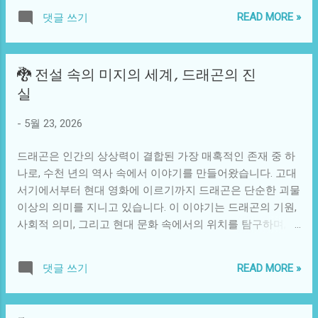
서 무엇을 상징할 수 있을까? 오늘날, 우리는 이를 탐구하면
에서 많은 사람들은 외로움을 느끼고, 그 해결책으로 반려동
READ MORE »
댓글 쓰기
서 바로 현대 사회에서 손오공이 어떻게 나타나는지를 살펴
물을 선택하는 경우가 많아졌다. 이런 상황에서 반려동물이
보자. 손오공은 원작의 이야기를 통해 신화와 전설로 존재했
사랑과 안정의 상징으로 여겨지면서, 그들과의 상호작용은
지만, 현대에 접어들면서 손오공을 상징하는 다양한 캐릭터
사람들의 삶의 질을 높이는 중요한 요소로 자리 잡고 있다. 모
🐉 전설 속의 미지의 세계, 드래곤의 진
와 개념들이 자리잡았다. 특히, 우리는 그를 현대적인 '히어
찌처럼 주인을 기다리는 모습은 이러한 관계의 상징적인 표
실
로'나 '전사'로 재구성해 생각할 수 있다. 이러한 변신은 궁극
현이 되기도 한다. 기술이 진화하면서, 우리는 반려동물과 더
적으로 우리가 기술, 사회 구조, 문화적 이슈를 어떻게 소화하
흥미로운 방식을 통해 소통할 수 있게 되었다. 예를 들어, 스
-
5월 23, 2026
고 해결해 나가느냐에 대한 기준을 제시하게 된다. 예를 들어,
마트펫 기기들이나 애플리케이션은 반려동물의 건강 상태를
최근의 반도체 산업에서 인공지능 기반의 로봇이 사물인터넷
모니터링하고, 그들의 행동 패턴을 분석해주는 도구로 자리
드래곤은 인간의 상상력이 결합된 가장 매혹적인 존재 중 하
기술과 결합되면서 수많은 문제가 해결되는 모습을 보인다.
잡고 있다. 모...
나로, 수천 년의 역사 속에서 이야기를 만들어왔습니다. 고대
이러한 변화를 보면 손오공이 불사의 존재로서 상징한 '지혜
서기에서부터 현대 영화에 이르기까지 드래곤은 단순한 괴물
와 힘'이 얼마나 중요한 역할을 했는지를 알 수 있다. 최근 인
이상의 의미를 지니고 있습니다. 이 이야기는 드래곤의 기원,
공지능 기술에 의해 손오공이 상징하는 '지식'과 '창의성'이 기
사회적 의미, 그리고 현대 문화 속에서의 위치를 탐구하며, 독
업 혁신의 중심에 서게 되었다. 기업들은 기존의 업무 방식을
자에게 새로운 시각을 제공합니다. 드래곤 전설의 기원은 메
탈피하고 인공지능과 데이터 분석을 통해 새로운 작업 방식
소포타미아의 신화, 고대 이집트의 신화, 중국의 전설 등 다양
을 도입하고 있다. 손오공이 지닌 창조성과 혁신성이 기업가
READ MORE »
댓글 쓰기
합니다. 이들 모두가 같은 생명체를 다루고 있지만, 그 모습과
정신과 맞물려 새로운 대응 방안을 제시하게 되는 과정은 마
역할은 각 문화에 따라 달라졌습니다. 서양에서 드래곤은 대
치 손오공이 천계를 넘나드는 여정과도 같다. 기업 환경은 현
개 불을 뿜는 악의 상징, 그리고 영웅과 맞서 싸우는 괴물로
대의 손오공이 필요로 하는 이야기에 매우 유사하게 연결된