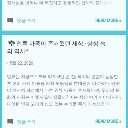
정체성을 벗어나 더 복잡하고 유동적인 형태의 정체성이 나
시되었다. 특정한 주파수의 음악을 들었을 때 뇌파가 안정되
타나고 있다. 특히, 디지털 환경의 발달은 우리의 정체성 형성
는 현상이나, 아로마테라피의 한 방식으로 라벤더나 유칼립
에 깊숙이 관여하고 있으며, 이는 개인의 자아 인식, 대인관
투스의 향기를 맡았을 때 심리적 안정을 찾는 사람들이 늘고
READ MORE »
댓글 쓰기
계, 그리고 사회적 참여 방식에 변화를 가져왔다. 기술의 발전
있다는 것이다. 이들은 공황장애를 앓고 있는 이들에게 신체
은 단순히 생활을 편리하게 만드는 것에 그치지 않고, 사람 사
적 고통의 감소뿐만 아니라 감정의 안정에도 긍정적인 영향
이의 경계를 허물어 놓았다. 21세기 들어와 우리는 소셜 미디
을 미친다. 실제로, 이러한 자극을 통해 공황장애를 관리한 사
"🐉 인류 아종이 존재했던 세상: 상상 속
어와 다양한 온라인 커뮤니티에서 자신의 정체성을 디지털화
례들이 늘어나고 있다. 예를 들어, 한 연구에서는 요가와 명상
의 역사"
하면서, 각종 인종, 성별, 문화적 배경을 넘어서고 있다. 이러
을 결합하여 시행한 프로그램이 참여자들에게 많은 도움이
한 변화 속에서 "온전히 나"라는 표현이 주목받는 이유는, 사
되었다고 보고되었다. 이러한 프로그램에서는 몸의 긴장을
-
5월 22, 2026
람들이 자신을 더욱 공개적으로 표현할 수 있는 시대에 살고
풀고 마음을 편안하게 하는 데 집중하며, 각 세션 동안 일정한
있기 때문이다. 그러나 이러한 디지털 자아는 때로는 현실의
자극을 통해 안정감을 유지하는 것을 목표로 했다. 기록된 참
인류는 지금으로부터 약 200만 년 전, 최초의 인간이 등장한
자아와 충돌하게 되며, 프라이버시와 자기 표현의 경계에 대
여자들은 공황 발작이 줄어들고 일상생활에서의 ...
후 여러 가지 아종을 거쳐 오늘날의 현대인에 이르렀다. 만약
한 논란을 야기하기도 한다. 인스타그램이나 페이스북과 같
이 역사적 과정에서 다른 인류 아종이 존재했다면, 우리의 문
은 플랫폼에서 공유되는 사진이나 글은 그 사람의 일면, 혹은
화와 사회는 어떻게 달라졌을까? 이는 상상 속의 이야기지만,
원하는 이미지를 각인시키는 경향이 있다. 이로 인해 사람들
다양한 연결 고리와 심도 있는 논의를 통해 가능성을 탐구해
은 '좋아요'나 댓글에 의해서 자신의 가치를 평가받는 느낌을
볼 수 있다. 인류는 ‘호모 사피엔스’라는 하나의 아종으로 우
받기도 한다. 연예인이나 유명 인플루언서와 같은 샘플이 이
리 역사에서 주목받고 있지만, 과거에는 ‘네안데르탈인’, ‘호모
와 같은 현상의 극단적인 예시이다. 어떤 사람들은 그들의 삶
READ MORE »
댓글 쓰기
에렉투스’ 등 여러 아종이 존재했다. 이들은 각각의 환경과 기
을 이상화된 이미지로 재구성하여 널리 퍼지게 되며, 이는 일