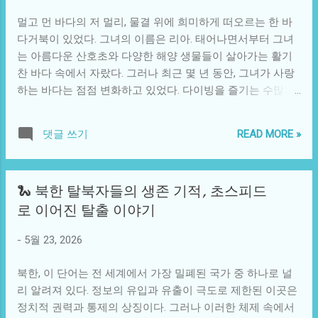
소에서 구매한 단순한 문구용품들이지만, 그에게는 특별한
리즈에서의 드래곤들은 뛰어난...
멀고 먼 바다의 저 멀리, 물결 위에 희미하게 떠오르는 한 바
의미로 다가왔다. 그가 진열된 코너를 돌아다니던 중, 무언가
다거북이 있었다. 그녀의 이름은 리아. 태어나면서부터 그녀
예상치 못한 사건이 벌어졌다. 정체불명의 큰 소리와 함께 진
는 아름다운 산호초와 다양한 해양 생물들이 살아가는 활기
열대의 물건들이 쏟아지며 혼잡함이 연출되었다. 고개를 돌
찬 바다 속에서 자랐다. 그러나 최근 몇 년 동안, 그녀가 사랑
려보니, 한 어린 아이가 부모의 손을 놓치고 선택한 장난감으
하는 바다는 점점 변화하고 있었다. 다이빙을 즐기는 수많은
로 인해 사고가 난 것이었다. 다이소는 저렴한 가격으로 다양
관광객들의 방문과 해양 쓰레기의 증가로 인해 리아의 고향
한 물품을 한 곳에서 살 수 있어 사람들의 사랑을 받고 있지
은 점점 황폐해지고 있었다. 그녀는 이 기괴한 변화의 원인을
만, 이런 소동으로 인한 작은 사건들이 발생하기도 한다. 이때
READ MORE »
댓글 쓰기
찾기 위해 긴 여행을 결심했다. 리아는 먼 거리를 헤엄쳐 가기
덕분에 그는 쇼핑의 진정한 의미를 돌아보게 되었다. 단순히
위해 조류를 이용하여 바다의 깊은 곳으로 이동했다. 바다의
물건을 구매하는 것이 아니라 그 과정에서 사람들과 소통하
깊이는 고요하지만 한편으로는 적막했다. 그녀는 오래된 바
고, 경험을 쌓는 것이 얼마나 중요한지 깨달은 것이다. 이 사
🐍 북한 탈북자들의 생존 기적, 초스피드
다 친구인 탈리와 재회를 하면서 새로운 정보와 지혜를 얻었
건은 다이소의 사회적, 문화적 가치를 환기시키는 계기가 되
로 이어진 탈출 이야기
다. 탈리는 가장 깊은 바다에서 올라온 친구로, 오랜 세월 동
었다. 북적이는 다이소 매장 안에서 골라낸 소품들은 단순히
안 여러 나라의 해양 생태계 변화를 목격해왔다. 탈리는 리아
일상용품 이상이었다. 누구나 쉽게 접근할 수 있는 가격대의
-
5월 23, 2026
에게 바다의 상태가 악화되고 있는 이유를 설명했다. “인간들
물건들이 사람들로 하여금 저렴한 쾌감을 느끼게 할 뿐만 아
이 바다를 오염시키고 있어. 우리가 사랑하는 산호초는 죽어
니라, 같은 공간에서 만난 다양한 사람들 간의 유대를 형성하
북한, 이 단어는 전 세계에서 가장 밀폐된 국가 중 하나로 널
가고, 거기에서 사는 많은 생물들이 고통받고 있지.” 리아는
는 매개체가 되기도 했다. 특...
리 알려져 있다. 정보의 유입과 유출이 극도로 제한된 이곳은
그 말을 듣고 깊은 슬픔에 잠겼지만, 동시에 행동해야겠다는
정치적 권력과 통제의 상징이다. 그러나 이러한 체제 속에서
결심을 하게 되었다. 여행 중에 리아는 여러 해양 생물들을 만