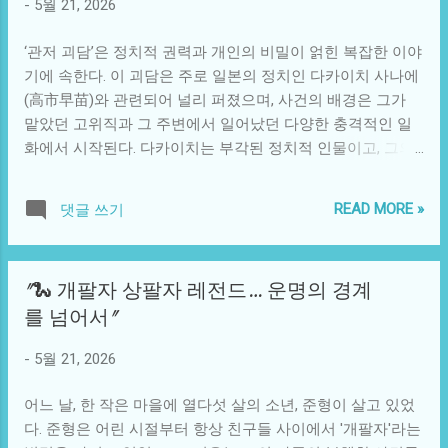
-
5월 21, 2026
문제가 해결되지 않는 경우가 많다. 아파트 단지를 짓는 데만
으로 공급할 수 있어 군사적, 경제적 우위를 점할 수 있었을
9년이 걸렸다는 이야기는 이러한 현실을 잘 보여준다. 이는
것이다. 이러한 상상은 단순한 재미를 넘어, 인류의 정체성과
‘관저 괴담’은 정치적 권력과 개인의 비밀이 얽힌 복잡한 이야
단지의 설계와 공사, 인허가 과정에서의 복잡한 절차를 반영
진화에 대한 깊은 성찰을 유도한다. 현재 우리가 ...
기에 속한다. 이 괴담은 주로 일본의 정치인 다카이치 사나에
하며, 많은 국민들이 겪는 주거 불안을 더욱 부각시킨다. 사람
(高市早苗)와 관련되어 널리 퍼졌으며, 사건의 배경은 그가
들이 아파트에서 살아가면서 느끼는 다양한 사회적 관계는
맡았던 고위직과 그 주변에서 일어났던 다양한 충격적인 일
아파트 문화의 또 다른 중요한 측면이다. 한 아파트 단지 내에
화에서 시작된다. 다카이치는 부각된 정치적 인물이고, 그의
서 이웃 간의 관계는 때로는 친밀감을 형성하기도 하지만, 때
정치적 신념과 활동은 일본 사회에 많은 영향을 미쳤다. 그러
로는 갈등의 원인이 되기도 한다. 특히 어린 자녀를 둔 부모들
나 그가 처한 상황은 단순한 정치인으로서의 이미지 이상으
은 서로의 자녀에 대해 우려와 친밀감을 동시에 느끼며, 이를
READ MORE »
댓글 쓰기
로 복잡하다. 괴담은 고위 정치인이 그들의 권력을 유지하기
통해 공동체 의식을 형성하기도 한다. 그러나 특정 사건이나
위해 어떤 비밀을 지켜야 하는지를 보여주는 중요한 예시다.
상황은 이러한 공동체 의식을 깨뜨릴 수 있다. 예를 들어, 고
관저에서 발생하는 다양한 사건들은 언론과 대중의 손에 의
층 아파트의 엘리베이터에서의 사소한 마찰이 장기적인 이웃
"🐍 개팔자 상팔자 레전드… 운명의 경계
해 각색되고 확대됨으로써 더욱 매력적인 이야기로 변모한
간의 소원한 관계로 이어지기도 한다. 또한, 아파트의 외관과
를 넘어서"
다. 이 괴담은 단순히 다카이치의 개인적인 일화를 뛰어넘어
내부 디자인은 시대의 흐름에 따라 변모해왔다. 초기의 아파
사회적, 문화적 맥락에서 인식되어야 한다. 현대의 정치인들
트는 기능성에 집중하였으나, 지금은 인테리어나 조경 등 미
-
5월 21, 2026
은 때때로 그들의 사생활이 정치적 결정에 영향을 미치거나
적 요소가 더해지며 주민들의 생활 품질을 높이기 위한 노력
대중의 이미지에 큰 변화를 일으킬 수 있다는 것을 알게 된다.
이 이어지고 있다. 많은 아파트 단지에서는 공용 공간을 활용
어느 날, 한 작은 마을에 열다섯 살의 소년, 준형이 살고 있었
정치적 사실과 신화를 혼동하게 만드는 이러한 괴담은 사회
해 카페, 운동 ...
다. 준형은 어린 시절부터 항상 친구들 사이에서 '개팔자'라는
에서 어떻게 여론이 형성되는지를 살펴보는 흥미로운 창을