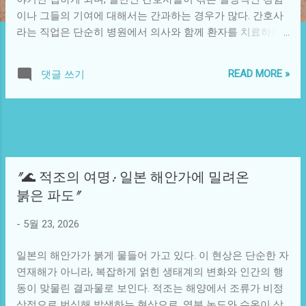
이나 그들의 기여에 대해서는 간과하는 경우가 많다. 간호사
라는 직업은 단순히 병원에서 의사와 함께 환자를 치료하는
것을 넘어서, 커뮤니티와 사회의 건강을 지키는 데 중요한 역
할을 한다. 이러한 일반인 간호사들은 직업적인 교육 배경 없
READ MORE »
댓글 쓰기
이도 간호의 영역에 발을 들여놓고, 때로는 자신의 경험과 감
정을 바탕으로 환자가 느끼는 아픔을 공감하며 치료에 나선
다. 기술이 발전하면서 의료 분야에도 다양한 변화가 생겼다.
특히, IT 기술의 발전에 힘입어 간호사들은 데이터 관리, 원격
진료, 그리고 인공지능을 활용한 환자 모니터링 시스템 등의
새로운 도구를 접하게 되었다. 이러한 기술들은 간호사들이
"🌊 적조의 여명: 일본 해안가에 밀려온
좀 더 효율적으로 환자를 돌볼 수 있게 해주었으며, 환자가 겪
붉은 파도"
는 신체적, 정서적 고통에 더욱 깊이 공감할 수 있는 기회를
제공하고 있다. 예를 들어, 전자 건강 기록 시스템을 통해 간
-
5월 23, 2026
호사들은 환자의 디테일한 정보를 실시간으로 확인할 수 있
으며, 이로 인해 보다 빠르고 정확한 대처가 가능하다. 문화적
일본의 해안가가 붉게 물들어 가고 있다. 이 현상은 단순한 자
으로 볼 때, 간호사라는 직업은 많은 나라에서 여전히 고귀하
연재해가 아니라, 복잡하게 얽힌 생태계의 변화와 인간의 행
고 존경받는 직업으로 인식되고 있다. 그러나, 사회적 압박이
동이 맞물린 결과물로 보인다. 적조는 해양에서 조류가 비정
나 열악한 근무 환경, 스타트업 정신의 부재 등으로 인하여 많
상적으로 번식해 발생하는 현상으로, 염분 농도와 수온이 상