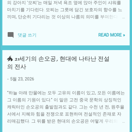
의 강아지 '모찌'는 매일 저녁 욕조 옆에 앉아 주인이 샤워를
금을 꺼내어 기계에 넣으려 했지만, 어딘가 모르게 초조한 마
마치기를 기다린다. 모찌는 그릇에 담긴 보호자의 향수를 느
음이 들었다. “내가 어떻게든 이 버스를 타야 해”라는 결심이
끼며, 단순히 기다리는 것 이상의 나름의 의미를 부여한다. 이
그를 압박했다. 하지만 윤호는 결국 실물 표를 사지 못한 채
모습은 우리 인간이 느끼는 기대감과 그리움의 상징과 같아
버스를 놓쳤다. 그가 줄을 서서 기다리던 동안, 뒤에서 버스가
보인다. 강아지는 원래 인간과의 관계 속에서 진화를 해온 동
정차했다. 버스가 정차하자마자 사람들은 혼잡하게 버스에
READ MORE »
댓글 쓰기
물들이다. 과거에 그들은 야생에서 홀로 생존하기 위해 치열
탑승하기 시작했다. 그러나 윤호는 소중한 친구들과의 약속
하게 경쟁했던 존재였지만, 오늘날에는 인간과 함께 살아가
이 기다리고 있는 만큼, 그가 나아가야 할 길을 찾지 못했던
는 친구가 되었다. 이러한 변화를 통해 반려 동물과의 관계는
것이다. 주변 사람들은 이미 버스를 탑승하고 있었지만, 그의
🐲 21세기의 손오공, 현대에 나타난 전설
단순한 소유가 아닌, 서로의 존재에 대한 공감과 사랑으로 발
선택은 그에게 빠르게 다가오는 고통과도 같았다. 그는 실물
의 전사
전하였다. 모찌가 욕조에서 보여주는 기다림은 이러한 인간
표가 없어서 버스를 탈 수 없었다는 간단한 사실이 얼마나 슬
과 반려 동물 간의 유대감을 시사한다. 모찌는 매일 저녁 내
픈 일인지 회상했다. ‘그냥 스마트폰으로 결제했으면 좋았는
-
5월 23, 2026
샤워 시간이 되면 욕조 옆에서 기다린다. 처음엔 단순히 내가
데…’라는 후회를 느꼈다. 김밥 한 줄에 가벼운 잡담을 나누던
물소리를 내는 걸 들으면서 궁금해하던 모습이었는데, 시간
친구들이 이미 카페에서 두 번째 음료를 시켜 놓...
“하늘 아래 만물에는 모두 고유의 이름이 있고, 모든 이름에는
이 지남에 따라 그는 이 시간이 특별하다는 것을 깨달았던 것
그 이름의 기원이 있다.” 이 말은 고전 중국 문학의 상징적인
같다. 녀석은 충분한 시간을 두고 나를 기다리면서, 그 자리를
캐릭터인 손오공의 출발점과도 같다. 그는 수천 년 전, 원주율
지킨다. 누가 들어봐도 평범한 일상일 수 있지만, 이를 통해
서에서 지혜와 힘을 전쟁으로 표현하며 전설적인 존재로 자
느끼게 되는 감정은 꽤나 깊고도 무거운 질문을 던지곤 한다.
리매김했다. 그 뒤를 받은 현대의 손오공은 어떻게 우리의 삶
우리는 얼마나 서로를 기다리며 살아가고 있을까? 사회적 맥
에서 재현되고 있을까? 그리고 그는 기술과 문화의 변화 속에
락에서는 애완동물과의 관계가 중요해지고 있다. 현대 사회