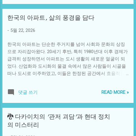
술적 발전에 따라 서로 다른 문화와 사회적 구조를 발전시켰
반 대중에게 비현실적인 기준을 제시하게 된다. 이러한 기준
다. 예를 들어, 네안데르탈인들은 동굴에서 생활하며 고기와
은 자아 상실, 우울증 등의 문제로 이어질 수 있으므로, 우리
한국의 아파트, 삶의 풍경을 담다
식물로 구성된 식단을 가지고 있었고, 이로 인해 그들의 사회
는 스스로 지난날의 모습을 소중히 여기며 현재의 나를 바라
는 물질적 필요에 의해 형성되었다. 만약 이들이 우리 현대인
봐야 할 필요가 있다. 또한, '온전히 나'라는 개념은 인류가 오
-
5월 22, 2026
과 접촉했더라면, 우리는 그들의 생존 기술, 장비 제조 방식,
랜 세월 겪어온 정체성 변화의 역사와도 조화를 이룬다. 고대
심지어는 신화나 종교적 믿음으로부터 많은 것을 배울 수 있
그리스에서부터 인간은 자신의 정체성을 탐색하며, 도덕적이
한국의 아파트는 단순한 주거지를 넘어 사회와 문화의 상징
었을 것이다. 이와 같은 아종의 존재는 단순히 생물학적 차이
고 철학적인 질문을 던져왔...
으로 자리잡아왔다. 20세기 후반, 특히 1980년대 이후 경제가
에 그치지 않고, 다양한 사회적 구성 요소에 큰 영향을 미쳤을
급격히 성장하면서 아파트는 도시 생활의 새로운 얼굴이 되
것이다. 예를 들어, 언어의 발달 과정에서 많은 인류 아종이
었다. 산업화와 도시화의 물결 속에서 많은 사람들이 시골을
공존했더라면 서로 다른 언어가 융합되어 오늘날의 언어적
떠나 도시로 이주하였고, 이들은 한정된 공간에서 효율적으
다양성을 더욱 심화시켰을 가능성이 높다. 그런 가상의 역사
로 거주할 수 있는 대안으로 아파트를 선택하게 되었다. 이와
속에서 독창적인 사고와 상징적 표현방식이 발달해, 문화적
함께 아파트는 더 이상 단순한 주거 형태가 아닌, 사람들의 삶
풍요로움이 생겼을 것이다. 기술적으로도, 여러 아종 간의 경
READ MORE »
댓글 쓰기
의 방식과 가치관이 반영된 복합적인 공간으로 변화하였다.
쟁과 공존은 새로운 발명과 혁신의 묘미를 더할 수 있었을 것
현재 한국의 아파트는 인구 밀집 지역에서 생활하는 많은 사
이다. 서로 다른 아종이 존재했다면, 기술의 발전 과정은 지금
람들에게 주요한 주거 형태로 자리잡고 있다. 서울을 비롯한
보다 훨씬 다채롭고 복잡했을 것이다. 예를 들어, 서로 다른
🐉 다카이치의 '관저 괴담'과 현대 정치
대도시에서는 아파트 가격이 치솟고, 이를 해결하기 위한 여
무기와 사냥 도구의 발전은 전쟁의 양상과 정치적 권력 구조
의 미스터리
러 정책이 시행되고 있다. 정부는 수도권의 공공주택 공급을
까지 변화시킬 수 있었을 것이다. 만약 어떤 아종이 농업을 조
늘리려고 하지만, 여전히 긴 건설 기간과 높은 가격으로 인해
기에 발달시켰다면, 그들은 다른 아종에 비해 식량을 안정적