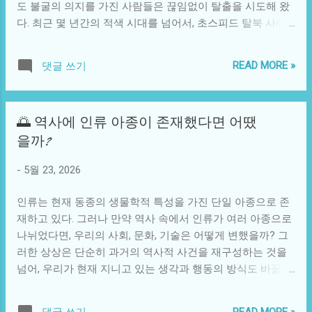
도 불굴의 의지를 가진 사람들은 끊임없이 탈출을 시도해 왔
났다. 그중에서도 그녀는 한 젊은 물고기인 스프링을 만났는
다. 최근 몇 년간의 적색 시대를 넘어서, 초스피드 탈북 사례
데, 스프링은 바다의 변화에 대한 궁금증을 많이 가지고 있었
가 여러 차례 보도되며 이목을 끌고 있다. 그 중에서도 특히
다. 리아는 스프링에게 자신의 여행 목적을 이야기하며, 함께
흥미로운 사례들은 기술의 도움으로 이뤄진 뛰어난 탈출 방
그녀의 고향으로 돌아가기로 했다. 스프링은 종종 바다의 비
READ MORE »
댓글 쓰기
식이다. 이 이야기는 이러한 특이한 사례에 대한 깊은 탐구를
밀을 파헤치는 연구자들이 새롭게 발견한 기술들에 대해 이
시작으로, 북한 탈북자들의 삶을 조명해 볼 것이다. 우리 시대
야기해주었다. 이 기술들은 해양 오염을 줄이기 위해 개발된
의 탈북자들은 단순히 경계를 넘어더 나아가 국제 사회가 주
것들이었다. 리아는 믿기 힘든 사실에 놀라움을 금치 못했다.
🌅 역사에 인류 아종이 존재했다면 어땠
목하게 된 베일에 싸인 이야기들의 주인공이 되었다. 탈북 과
해양 생물을 보호하기 위한 여러 방법과 기술들이 점차 상용
을까?
정에서 그들이 경험하는 고통은 상상 이상의 폭력을 포괄하
화되고 있다는 사실은 그녀에게 희망의 불씨가 되었다. 그렇
지만, 그 뒤에 숨은 용기와 목숨을 건 도전은 많은 이들에게
게 여러 해양 생물들과 힘을 합친 리아와 스프링은 함께 이상
-
5월 23, 2026
감동을 주기 마련이다. 특히, 탈출에 사용되는 기술적 방법론
한 섬을 발견했다. 섬에 도착하자 마자 그들은 어두운 그늘 아
은 탈북자의 사망률을 크게 낮추고, 이들의 생존을 더욱 보장
래에서 모여 있는 해양 생물들과 눈을 마주쳤다. 그들은 빠르
인류는 현재 동종의 생물학적 특성을 가진 단일 아종으로 존
하게 된다. 드론이나 위성전화와 같은 기술이 동원되어, 북쪽
게 움직이던 것처럼...
재하고 있다. 그러나 만약 역사 속에서 인류가 여러 아종으로
의 감시를 피하면서 안전한 경로를 찾아가는 방법이 점점 더
나뉘었다면, 우리의 사회, 문화, 기술은 어떻게 변했을까? 그
전문화되고 있다. 사회적으로도 이 현상은 한 가지 눈에 띄는
러한 상상은 단순히 과거의 역사적 사건을 재구성하는 것을
점이 있다. 탈북자들의 숫자가 증가하면서 국외에서의 그들
넘어, 우리가 현재 지니고 있는 생각과 행동의 방식도 바꿀 수
의 수용과 적응 과정도 주목을 끌고 있다. 한국 정부뿐만 아니
있는 기회를 제공한다. 인류의 발전 과정에서 가장 크게 잡은
라 국제 기구들도 탈북자들을 위한 다양한 지원 프로그램을
역사적 사건 중 하나는 바로 인류의 대이동이다. 아프리카에
운영하고 있으며, 이들의 정착을 돕기 위해 여러 정책을 펼치
READ MORE »