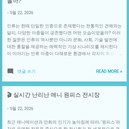
을까?
판타지 세계에서 가상의 이미지들로 드러난다. 이러한 이야
적, 문화적 연결고리를 통해 의미를 전달했다. 그의 이야기는
기들은 독자에게 단순한 escapism을 제공하는 것을 넘어, 현
단순히 다리가 없어서 특출나게 보이는 한 댕댕이의 삶을 넘
-
5월 22, 2026
실을 반영하고 비판하는 기능을 하기도 한다. 그러나 이러한
어, 장애를 가진 이들에게 진정한 용기를 주는 사례로 남았다.
고전 판타지의 회귀는 단순히 문학 장르에 그치지 않는다. 영
사람들은 그...
인류는 한때 단일한 인종으로 존재했다는 전통적인 견해와는
화, 드라마, 게임 등 다양한 매체를 통해 현대의 테크놀로지와
달리, 다양한 아종들이 공존했다면 어떤 모습이었을까? 이러
결합해 새로운 경험을 창출하고 있다. 넷플릭스의 '더 위처'
한 질문은 인류의 역사뿐만 아니라 문화, 사회, 기술 발전에
시리즈는 폴란드 작가 안제이 사프콥스키의 소설을 기반으로
대한 통찰을 제공하는 매력적인 가상 시나리오를 제시한다.
하여, 그들만의 독특한 시각으로 해석된 판타지 세계를 보여
이 이야기는 인류 아종이 다채로운 환경에서 각자의 특성을
준다. 드라마는 기존 팬층을 공략하면서도 새로운 관객을 위
발전시키고, 그로 인해 형성된 독특한 역사적 과정을 상상해
한 시각적 화려함과 서사를 제공한다. 이와 같은 문화적 트렌
보는 일종의 사변적 탐구라 할 수 있다. 우리가 현재 알고 있
드는 특정한 사회적 현상과도 밀접하게 연결되어 있다. 최근
READ MORE »
댓글 쓰기
는 현대 인류, 즉 호모 사피엔스는 지구의 거의 모든 대륙에
몇 년간의 정치적 혼란은 많은 이들에게 불확실성과 두려움
퍼져 있으며, 여러 지역적 환경에 적응해왔다. 그러나 만약 호
을 안겼다. 그런 가운데, 고전 판타지는 지나치게 복잡한 현실
모 사피엔스 외에도 호모 네안데르탈리스, 호모 에렉투스 같
에서 잠시 벗어나 마음의 위안을 주는 허구의 세상으로 해석
🎬 실시간 난리난 애니 원피스 전시장
은 아종이 여전히 존재하고, 이들이 각기 다른 사회적, 기술적
될 여지가 있다. 이러한 현상은 단순한 취향의 변화가 아니라,
발전을 이루었다면, 인류 역사에서 어떤 다채로운 문화와 협
사회적 불안의 반응으로 볼 수 있다. 판타지 세계에서 영웅의
-
5월 22, 2026
력이 이루어졌을까? 여기서의 상상은 특정 아종이 고유의 생
여정은 인간이 가진 고뇌와 갈등을 반영하며, 개인이나 공동
리적, 심리적 특성으로 인해 특정 환경에서만 적응하거나 발
체가 어떻게 위기에 대처할지를 고민하게 만든다. 이제 우리
최근 애니메이션과 만화의 인기가 높아짐에 따라, '원피스'와
전했을 가능성을 내포하고 있다. 가령, 기후 변화가 심화된 지
는 상상력을...
같은 유명한 작품을 중심으로 한 전시회가 전 세계적으로 큰