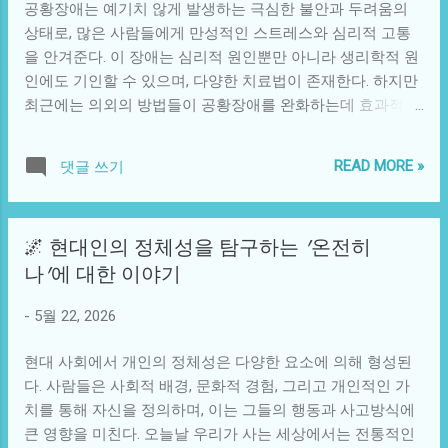
과 소통하고자 하는 현대적 룰이 생겨나면서, 소금빵의 인기
공황장애는 예기치 않게 발생하는 극심한 불안과 두려움의
향을 미친다. 불과 몇 년 전, 대한민국의 환율은 1,000원이었
가 더욱 부각된다. 그래서 온라인에서 '슈가보드'와 같은 소금
상태로, 많은 사람들에게 만성적인 스트레스와 심리적 고통
으나 최근에는 1,200원으로 급등하였다. 이는 단순히 외환시
빵에 대한 SNS 후기들이 쏟아지고, ...
을 안겨준다. 이 장애는 심리적 원인뿐만 아니라 생리학적 원
장의 변화에 그치는 것이 아니라, 국민의 소비패턴, 기업의 투
인에도 기인할 수 있으며, 다양한 치료법이 존재한다. 하지만
자 결정, 그리고 정부 정책에까지 직간접적인 영향을 미친다.
최근에는 의외의 방법들이 공황장애를 완화하는데 효과적이
특히, 대외 의존도가 높은 한국 경제에서는 환율 변동이 실물
라는 연구 결과가 여러 차례 발표되면서 주목받고 있다. 이러
경제에 미치는 파급 효과가 상당하기 때문에 체감할 수밖에
한 방법들은 기존의 전통적인 치료법과는 다른 접근을 필요
없다. 환율의 급등은 소비자들에게 직접적인 영향을 미친다.
READ MORE »
댓글 쓰기
로 한다. 우선, 공황장애가 발생할 수 있는 다양한 상황을 살
수입품의 가격이 상승하니, 그에 따라 생활비는 증가하고, 이
펴보면, 현대 사회의 불안 정서가 만연해 있다는 점을 알 수
는 소비 위축을 초래하게 된다. 대신, 수출 기업들은 저렴한
있다. 사회적으로는 경쟁이 치열해지고, 개인의 성취를 중시
원화를 통해 경쟁력을 갖춰 해외시장에서 호조를 보일 수 있
🌌 현대인의 정체성을 탐구하는 '온전히
하는 문화가 뚜렷해지면서 많은 이들이 고립감과 압박감을
으며, 이는 긍정적으로 작용하기도 한다. 하지만, 이렇게 경제
나'에 대한 이야기
느끼게 된다. 또한, 경제적 불안정, 취업 어려움, 인간관계의
에 미치는 영향을 분석할 때, 단순히 긍정적, 부정적이라는 이
복잡함 등도 공황장애를 유발하는 주요 원인이다. 기술적으
분법적인 시각으로는 부족하다. 이는 사회 전체의 복잡한 역
-
5월 22, 2026
로는 스마트폰과 소셜 미디어의 보급으로 인해 사람들이 실
학관계에서 비롯된 것이기 때문이다. 기술적으로 보면, 환율
시간으로 쏟아지는 정보 속에 파묻혀 점점 더 불안해질 수밖
의 급등 현상은 통화정책에도 영향을 미친다. 한국은행은 인
현대 사회에서 개인의 정체성은 다양한 요소에 의해 형성된
에 없는 환경이 조성되었다. 그렇다면 이러한 공황장애를 완
플레이션과 환율 안정성을 목표로 설정하고 있으며, 이를 달
다. 사람들은 사회적 배경, 문화적 경험, 그리고 개인적인 가
화하는 데 도움이 된다고 알려진 의외의 방법은 무엇일까? 최
성하기 ...
치를 통해 자신을 정의하며, 이는 그들의 행동과 사고방식에
근 몇 가지 연구에서는 미세한 진동이나 소리, 그리고 색상 및
큰 영향을 미친다. 오늘날 우리가 사는 세상에서는 전통적인
향기의 자극이 공황상태를 완화하는 데 기여할 수 있다고 제