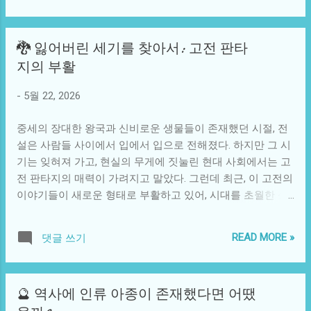
박을 느끼게 될 것이다. 이는 단순히 경제적 문제에 그치지 않
터득했다. 사람들은 처음에는 그를 불쌍히 여기며 도와주려
고, 지역 간의 격차와 갈등을 심화시키는 원인이 되고 있다.
했지만, 시간이 지나면서 댕댕이의 모습은 자신의 특별한 능
이러한 상황 속에서 기술은 새로운 해결책을 제시할 가능성
🐉 잃어버린 세기를 찾아서: 고전 판타
력으로 사람들을 기쁘게 만드는 모습으로 변화했다. 사람들
을 가지고 있다. 블록체인과 같은 혁신적인 기술들이 부동산
지의 부활
은 그의 재치와 용기를 바라보며 소중한 지혜를 얻었다. 이 댕
시장에 도입된다면, 투명한 거래와 공정한 가격 설정이 가능
댕이는 몇 달 후 동네의 유명한 블로그에서 그의 특별한 여정
할 수도 있다. 예를 들어, 스마트 계약을 활용하면 매매과정에
-
5월 22, 2026
을 기록하게 되었다. 그의 이야기는 곧 SNS에서 입소문을 타
서의 불확실성을 줄이고, 집값 변동에 대한 정보를 실시간으
며 퍼져나갔고, 따뜻한 마음을 가진 많은 이들이 그의 사진과
로 공유할 수 있어 많은 이들이 더 공정한 환경에서 집을 구...
중세의 장대한 왕국과 신비로운 생물들이 존재했던 시절, 전
동영상을 공유하기 시작했다. 사람들이 말하는 '댕댕이의 특
설은 사람들 사이에서 입에서 입으로 전해졌다. 하지만 그 시
별한 긍정'이란 것이었다. 비록 다리가 없지만, 그의 활짝 웃
기는 잊혀져 가고, 현실의 무게에 짓눌린 현대 사회에서는 고
는 얼굴은 입가에 미소를 남기며 사람들의 일상에 작은 희망
전 판타지의 매력이 가려지고 말았다. 그런데 최근, 이 고전의
의 불씨를 심었다. 어느 날, 한 어린 소녀가 그를 찾아왔다. 그
이야기들이 새로운 형태로 부활하고 있어, 시대를 초월한 상
녀는 댕댕이를 보고는 울음을 터뜨리며 말했다. "왜 다리가 없
상력과 창의성을 되살리고 있다. 고전 판타지 장르는 스스로
어요?" 다소 무거운 질문이었지만 댕댕이는 그녀에게 중얼거
를 재창조하고, 현대 사회의 다양한 이슈와 연결된다. J.R.R.
리듯 말했다. "그냥 다른 모습으로 태어났어. 하지만 난 내 방
READ MORE »
댓글 쓰기
톨킨의 '반지의 제왕' 또는 조지 R.R. 마틴의 '왕좌의 게임' 등
식으로 행복해." 이런 대답에 소녀는 잠시 망설이다가 결국 미
의 대작들이 이 장르를 대중에게 각인시켰지만, 그 이면에는
소를 지었다. 이 순간 소녀는 자신의 한계에 대해 부정적인 생
더 깊은 사회적, 정치적 의미가 담겨 있다. 예를 들어, 전체주
각을 품고 있던 것을 잊게 되었다. 댕댕이의 긍정적인 마인드
🔮 역사에 인류 아종이 존재했다면 어땠
의와 양극화 같은 현대 사회의 문제들은 리얼리즘을 벗어나
와 회복력, 그리고 사랑스러운 성격은 사람들에게 여러 사회