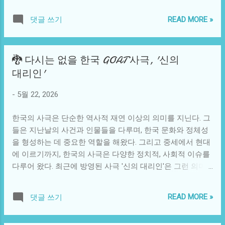
있다는 연구 결과가 잇따르고 있다. 예술이란 무엇인가? 그것
국, 미국, 유럽 등지에서 팬층을 구축하면서 그 영향력을 확장
은 단순히 아름다움을 추구하는 것이 아니라, 우리의 감정을
해 나가고 있다. 이를 통해 각국의 문화가 서로 충돌하고 융합
READ MORE »
댓글 쓰기
표현하고 소통하는 방편이 될 수 있다. 공황장애 환자들이 예
되는 장이 열리고 있다. '원피스'를 통한 글로벌 문화 교류는
술을 통해 느끼는 변화와 그 과정에서 나타날 수 있는 가능성
단순히 이런 인기작의 매력에서 시작된 것이 아니다. 여러 문
에 대해 탐구해보고자 한다. 빛나는 아이디어는 언제나 예상
화가 상호작용하며 새로운 예술 형태가 생겨나고, 이는 새로
🐉 다시는 없을 한국 GOAT 사극, '신의
치 못한 곳에서 시작된다. 예를 들어, 화가들이 작품을 만들
운 비즈니스 모델을 생성하게 된다. 더욱이 이러한 전시회는
대리인'
때 자신의 감정을 풀어내는 과정을 통해, 스트레스 수치가 현
타깃 오디언스인 청소년 및 젊은 성인들에게 강한 영향을 미
저하게 낮아진다는 연구가 있었다. 이는 치료적 접근으로서
친다. 그들은 원피스의 등장인물들을 통해 도전정신, 우정, 성
-
5월 22, 2026
예술이 가지는 힘을 잘 보여준다. 요즘은 음악, 미술, 문학 등
장이라는 주제에 감정적으로 연결된다.게이머와 정보통신 분
다양한 분야에서 예술이 정신건강 치료에 접목되고 있으며,
야에서도,...
한국의 사극은 단순한 역사적 재연 이상의 의미를 지닌다. 그
이러한 흐름은 단순한 트렌드를 넘어 많은 이들에게 긍정적
들은 지난날의 사건과 인물들을 다루며, 한국 문화와 정체성
인 변화를 가져다주고 있다. 근본적인 원인을 살펴봤을 때, 공
을 형성하는 데 중요한 역할을 해왔다. 그리고 중세에서 현대
황장애 환자들은 종종 감정의 격렬함이나 억압으로 인해 홀
에 이르기까지, 한국의 사극은 다양한 정치적, 사회적 이슈를
로 고립되는 경우가 많다. 이러한 상태에서 공감의 감정을 주
다루어 왔다. 최근에 방영된 사극 '신의 대리인'은 그런 의미
는 예술은 이들에게 자신을 표현할 수 있는 완벽한 도구가 될
에서만큼은 특별하다. 이 작품은 한국 사극 역사상 가장 뛰어
수 있다. 감정이 억압되는 대신, 그림을 그리고 음악을 느끼며
난 작품으로 평가받으며, GOAT(Greatest of All Time)라는 찬
그들의 내면 세계를 바라볼 기회를 제공하므로, 고립에서 벗
READ MORE »
댓글 쓰기
사를 받고 있다. 사극 ‘신의 대리인’은 우리가 알지 못했던 역
어나 사회적 상호작용을 점차 회복할 수 있게 된다. 예술이 가
사적 사실들을 다루고 있다. 주인공은 한 신하로, 그의 운명은
진 감정 치유의 힘은 다양한 문화에서 유사한 사례들을 통해