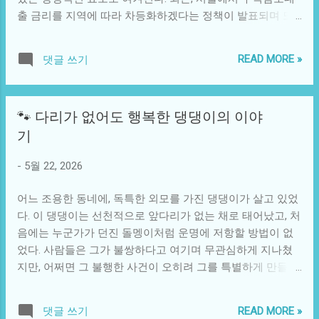
Z세대는 커피숍에서의 시간을 소중하게 여기며, 이를 커뮤니
출 금리를 지역에 따라 차등화하겠다는 정책이 발표되며 또
케이션의 장으로 활용하고 있다. 따라서 스타벅스의 음료 품
다른 논란을 촉발하고 있다. 이 정책은 경제적 불평등 문제와
질에 대한 비난은 소비자들의 일상적인 경험에도 영향을 미
함께 주택 시장의 혼란을 더욱 가중시키는 요소로 작용하고
칠 수 있다. 그 결과, 브랜드에 대한 신뢰가 무너지게 된다면,
READ MORE »
댓글 쓰기
있다. 서울의 부동산 시장은 그 자체로 복잡한 얽힘을 이루고
이는 단순한 매출 하락을 넘어 사회적 관계와 문화적 상징성
있다. 집 한 채를 구매하는 것은 단순히 물리적 공간을 획득하
을 위협할 수 있다는 것이다. 이 사건의 전개는 기술적인 요소
는 것이 아닌, 사회적 지위와 재물의 상징으로 여겨진다. 특히
와도 관련이 깊다. 오늘날 소비자들은 테크놀로지를 통해 언
🐾 다리가 없어도 행복한 댕댕이의 이야
젊은 세대에게 서울의 집값은 '성공'의 기준으로 자리잡았다.
제 어디서나 정보를 공유하고, 자신의 경험을 쉽게 전달할 수
기
이들은 서울에 사는 것만으로도 자신이 어느 정도의 삶의 질
있다. 스타벅스와 같은 대기업은 이러한 디지털 플랫폼을 활
을 누리고 있다는 느낌을 갖는다. 그러나 이러한 사회적 압박
용하여 고객과 상호 작용하고 있다. 그러나 이번 사건에서 비
-
5월 22, 2026
과 함께 점점 상승하는 집값과 이자율은 그들이 아닐 수 있는
판의 목소리가 온라인으로 확산되면서 스타벅스의 이미지는
길까지 고민하게 만든다. 최근의 지역 차등화 정책은 은행의
빠르게 악화되고 있다. 이는 곧 그들의 디지털 미디어팀과 PR
어느 조용한 동네에, 독특한 외모를 가진 댕댕이가 살고 있었
주담대 금리가 지역에 따라 차별적으로 책정됨을 의미한다.
전략의 재구성을 촉구하는 신호로 해석될 수 있다. 우리가 어
다. 이 댕댕이는 선천적으로 앞다리가 없는 채로 태어났고, 처
이는 고소득층 지역일수록 이자율이 낮아지는 경향을 보이는
떻게 개인...
음에는 누군가가 던진 돌멩이처럼 운명에 저항할 방법이 없
반면, 상대적으로 소득이 낮은 지역에서는 이자율이 높게 책
었다. 사람들은 그가 불쌍하다고 여기며 무관심하게 지나쳤
정된다는 점에서 사회적 불평등을 더욱 뚜렷이 드러내게 된
지만, 어쩌면 그 불행한 사건이 오히려 그를 특별하게 만들었
다. 예를 들어, 강남이나 서초의 부유한 동네에 사는 이들은
는지도 모른다. 이 댕댕이는 자신이 할 수 있는 것에 집중했
상대적으로 더 나은 혜택을 받을 수 있지만, 동대문이나 구로
다. 다른 개들이 흔하게 하는 뛰어다니는 일은 할 수 없었지
와 같은 저소득층 지역에서는 많은 사람들이 힘든 경제적 압
READ MORE »
댓글 쓰기
만, 대신 그는 자신의 몸을 굴려서 이리저리 기어 다니는 법을