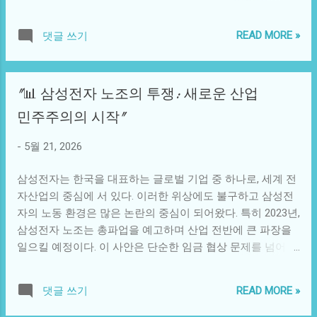
아닐지라도, 현대적 도시 설계의 새로운 패러다임을 제시하
고, 이는 까마귀의 집단 생존에 매우 긍정적인 영향을 미친다.
고 있다. 한강은 그 자체로도 아름다움과 유구한 역사를 지닌
대신 인간 세상에서는 이 까마귀들의 행동이 기이하게 느껴
READ MORE »
댓글 쓰기
장소다. 수많은 서울 시민들이 이 강가에서 산책하고, 운동하
질 수 있지만, 까마귀에게는 모든 것이 생존을 위한 적응과 전
며, 여가를 즐긴다. 하지만 한편으로는, 서울의 급격한 인구
략적 선택인 것이다. 상상을 해보자. 어느 날 도시에 나타난
증가와 주택 부족 문제로 인해 사람들이 더 이상 한강 주변에
한 그룹의 까마귀가 사람들을 관찰하며 그들의 행동을 기억
"📊 삼성전자 노조의 투쟁: 새로운 산업
서의 삶을 꿈꾸기 어려운 현실이기도 하다. 이 문제를 해결하
하기 시작한다. 그 도시의 한 작은 납품 업체 주인이 매일 아
기 위한 다양한 방안이 지난 수십 년간 제안되어 왔지만, 어떠
민주주의의 시작"
침 염소와 함께 출근하는 모습을 봤던 까마귀들은, 염소를 회
한 방안도 뚜렷한 해답을 제시하지 못했다. 그런 가운데 LH의
사의 식량으로 인식하게 된다. 그리고 몇 주 후, 그 염소가 지
제안은 마치 희망의 등불처럼 여겨진다. 한강 위에 집을 짓자
-
5월 21, 2026
속적으로 같은 경로로 출근하자 까마귀들은 전략적으로 행동
는 아이디어는 단순히 주거 공간의 확장을 넘어서, 현대 도시
하기 시작한다. 이들은 염소를 기습적으로 기습해 한 마리씩
가 가진 문제를 해결할 수 있는 혁신적인 접근법으로 평가받
삼성전자는 한국을 대표하는 글로벌 기업 중 하나로, 세계 전
끌어가며, 거리의 식량 ...
고 있다. 상상해보자, 물 위에 지어진 edificios(건물)는 태양열
자산업의 중심에 서 있다. 이러한 위상에도 불구하고 삼성전
을 이용한 에너지 자립 구조를 갖추고, 수상 버스와 같은 새로
자의 노동 환경은 많은 논란의 중심이 되어왔다. 특히 2023년,
운 대중교통 방식을 도입하여 교통 체증 문제를 해소할 수 있
삼성전자 노조는 총파업을 예고하며 산업 전반에 큰 파장을
는 가능성을 지닌다. 이러한 혁신적인 도시 스케일은 최신 기
일으킬 예정이다. 이 사안은 단순한 임금 협상 문제를 넘어,
술과 친환경적 설계를 통해 지속 가능성을 구현할 수 있을 것
한국 사회의 노동 문제와 산업 민주주의에 대한 큰 질문을 던
이다. 사회적 연결점에 대해 살펴보면, 한강 위에 집을 세운다
지고 있다. 삼성전자 노조의 총파업은 기존의 노동 운동과는
READ MORE »
댓글 쓰기
는 발상은 도시의 삶을 재정의하려는 사람들의 욕구와 맞닿
다른 경로를 추구하고 있다. 전통적으로 한국의 노동 운동은
아 있다. 예를 들어, 역사적으로 도시는 점점 더 많은 사람들
대기업의 경영자와 대립구도를 형성하며, 저임금과 과도한