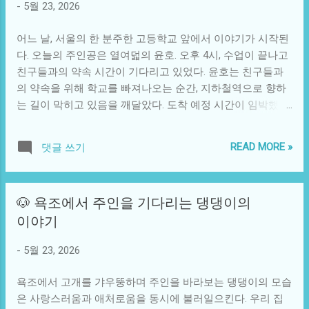
-
5월 23, 2026
를 들어, 소셜 미디어나 다양한 플랫폼을 통해 신속하게 전파
을 예약할 수 있게 되었다. 그러나 이제는 이보다 더 큰 도전
되는 정보는 더욱 많은 이들이 불안과 불확실성을 느끼게 만
이 있다. 리셀러와 같은 비정상적 참여자가 등장하면서 일...
어느 날, 서울의 한 분주한 고등학교 앞에서 이야기가 시작된
드는 요인 중 하나가 되었다. 개인들은 전통적인 경로로부터
다. 오늘의 주인공은 열여덟의 윤호. 오후 4시, 수업이 끝나고
벗어나 개인 브랜드를 구축하려는 시도를 하며, 이를 통해 새
친구들과의 약속 시간이 기다리고 있었다. 윤호는 친구들과
로운 기회를 모색하지만 결국 리스크를 동반하기 마련이다.
의 약속을 위해 학교를 빠져나오는 순간, 지하철역으로 향하
그렇다면 이러한 불확실성을 극복하고 새로운 성공을 찾아가
는 길이 막히고 있음을 깨달았다. 도착 예정 시간이 임박했으
기 위해서는 무엇이 필요할까? 어쩌면 '적응력'이란 키워드가
나, 그를 기다리던 친구들은 이미 카페에 앉아 그를 기다리고
답일지도 모른다. 현대 사회의 성공은 더 이상 안정된 직장과
있었다. 학교에서 본 버스 정류장은 부쩍 피곤해 보였다. ‘왜
고정된 규칙에 따라 결정되지 않는다. 불확실한 변화를 포용
READ MORE »
댓글 쓰기
이렇게 많은 사람들이 줄 서 있는 거지?’ 윤호는 의아해하며
하고 신속하게 적응해 나가는 능력이 성공의 중요한 요소로
정류장으로 발걸음을 옮겼다. 그런데 그가 생각한 것은 바로
떠오르고 있다. 이런 맥락에서 '적응형 리더십' 역시 중요해졌
‘실물 표’였다. 대부분의 학생들은 이미 스마트폰에서 버스 카
다. 동적이고 복잡한 환경 속에서 유연하게 대처할 수 있는 리
🐶 욕조에서 주인을 기다리는 댕댕이의
드를 충전하고 있었지만, 윤호는 강제로 아버지의 잔소리를
더는 팀을 이끌며 성공적인 변화를 이끌어낼 수 있다. 또한,
이야기
듣기 싫었던 나머지, 지갑 속에 있는 실제 돈을 사용하려 했
기술의 발전은 이러한 불확실성을 완화하는 데 중요한 역할
다. 각종 전자결제 수단이 대세인 지금, 그가 실물 표를 걷어
을 한다. 인공지능, 빅데이터, 클라우드 컴퓨팅 등은 우리에게
-
5월 23, 2026
내고 버스에 탑승할 수 있었던 때는 한참 전이었다. 윤호는 이
더 나은 판단을 내릴 수 있도록 돕는 도구가 되었다. 예를 들
제 곧 다가오는 버스를 보고 기쁘게 표를 사려 했으나, 무언가
어, 한 스타트업은 빅데이터를 활용해 고객의 행동...
욕조에서 고개를 갸우뚱하며 주인을 바라보는 댕댕이의 모습
잘못된 것이었다. 버스가 접근할 때마다 사람들이 줄을 서는
은 사랑스러움과 애처로움을 동시에 불러일으킨다. 우리 집
모습은 그저 관성처럼 보였다. 그 짧은 시간 동안에 윤호는 현