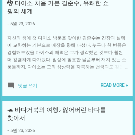
🐉 다이소 처음 가본 김준수, 유쾌한 쇼
그려지곤 합니다. 그러나 동양의 드래곤은 대개 긍정적이고
다. 이처럼 우리는 사람들의 상상 속에서 손오공을 어떻게 해
핑의 세계
존경받는 존재로, 강한 힘과 지혜를 상징합니다. 이러한 대조
석하느냐에 따라 대기업과 스타트업 간의 혁신 경쟁에서도
는 드래곤이 지닌 복합적인 의미를 보여주며, 인간의 두려움
그 위압감을 느껴볼 수 있다. 또한, 손오공 이미지의 현대적
-
5월 23, 2026
과 동시에 경외의 대상임을 나타냅니다. 사회적 맥락에서 드
해석에서 중요한 점은 문화적 상징성을 통해 사회적인 메시
래곤은 다양한 상징적 의미를 띠고 있습니다. 예를 들어, 권
지를 ...
자신의 생애 첫 다이소 방문을 맞이한 김준수는 긴장과 설렘
력, 용기, 그리고 고난을 극복하는 상징으로 여겨지며, 종종
이 교차하는 기분으로 매장을 향해 나섰다. 누구나 한 번쯤은
국민이나 민족의 정체성을 대변하기도 합니다. 중국의 용은
경험해보았을 다이소의 매력은 그가 생각했던 것보다 훨씬
국가의 상징으로 여겨져, 중국인의 자부심과 정체성을 형성
더 강렬하게 다가왔다. 일상에 필요한 물품부터 재치 있는 소
하는 중요 요소로 작용하고 있습니다. 반면, 서양의 드래곤은
품들까지, 다이소는 그의 상상력을 자극하는 천국과도 같았
중세 기사도에서 용감한 영웅이 나타나는 고전적인 구성으
다. 매장에 들어서자마자 그는 한쪽 벽을 온통 장식한 문구류
로, 영화나 문학에서 늘 용사와 대립하는 악의 상징으로 등장
코너에 시선이 고정되었다. 색색의 노트와 펜들은 마치 어린
합니다. 이는 전통적인 선과 악의 구도를 더욱 선명하게 만들
READ MORE »
댓글 쓰기
아이의 크레욜라 박스를 연상시켰다. 김준수는 아이디어를
어 주며, 사람들에게 도덕적인 교훈을 주곤 합니다. 드래곤의
떠올리는 과정에서 문구류를 자주 사용했다. 이 소재들이 영
이야기는 이처럼 각기 다른 문화 전반에서 수천 년에 걸쳐 형
감을 줄 것이라고 생각하며 다양한 색상의 노트와 펜을 집어
성되어 왔고, 이는 현대 사회에서도 여전히 영향을 미치고 있
🐢 바다거북의 여행: 잃어버린 바다를
들었다. 그 순간 그는 떠오르는 감정들과 함께 어린 시절의 기
습니다. 현재의 판타지 장르 영화나 문학에서 드래곤은 계속
찾아서
억들을 회상했다. 친구들과 함께 써봤던 편지들, 여러 차례 채
해서 인기 있는 주제로 남아 있으며, 이를 통해 새로운 세대는
우았던 일기장, 그리고 스무 살 무렵의 사랑과 우정을 담았던
드래곤 담론에 새롭게 접근하고 있습니다. J.R.R. 톨킨의 "호
-
5월 23, 2026
편지들이 그의 마음속에 스쳐 지나갔다. 이러한 감정은 다이
빗"에 등장하는 스마우그, 조지 R.R. 마틴의 "왕국의 선물" 시