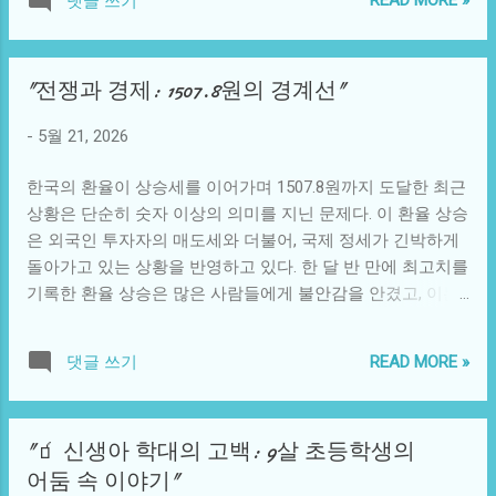
READ MORE »
댓글 쓰기
이 불기 시작하면, 온도는 변하고 비가 내리며, 이는 농작물의
그에게 무언가 특별한 힘이 숨겨져 있을지도 모른다는 생각
성장에 직접적인 영향을 미친다. 예를 들어, 일부 지역에서는
을 품고 있었다. 마을 사람들을 살펴보면, 각자의 운명이 얽히
바람이 식물의 pollen을 날리며 이를 통해 새로운 생명체가
고설키며 다양한 사건들이 벌어지고 있었다. 실직, 비극, 그리
"전쟁과 경제: 1507.8원의 경계선"
태어날 기회를 제공한다. 그뿐만 아니라, 바람은 해양 생태계
고 근무 중 불의의 사고가 잇따라 벌어지면서 점차 마을의 분
의 수조와 수면의 흐름에도 영향을 미침으로써 어종에게도
위기는 슬픔과 우울로 가득 차게 되었다. 그러던 중, 마을에서
-
5월 21, 2026
큰 변화를 가져온다. 사회적으로 바람은 문화와 연결된다. 각
발생한 미스터리한 '상팔자 비밀 레전드'가 도는 것이었다. 이
지역의 바람은 그곳 사람들의 생활 방식과 음식, 언어에까지
전설은 불운의 아이콘과 운 좋은 아이콘이 결합할 때, 강력한
한국의 환율이 상승세를 이어가며 1507.8원까지 도달한 최근
영향을 미친다. 예를 들어, 몽골 초원에서 부는 차가운 바람은
행복과 기적이 만들어진다는 내용을 담고...
상황은 단순히 숫자 이상의 의미를 지닌 문제다. 이 환율 상승
유목민들의 삶을 형성하는 중요한 요소다. 그들은 바람의 방
은 외국인 투자자의 매도세와 더불어, 국제 정세가 긴박하게
향과 세기를 파악하여 이동하는 시기를 정하고, 집을 지을 때
돌아가고 있는 상황을 반영하고 있다. 한 달 반 만에 최고치를
에도 바람의 방향을 고려한다. 우리나라에도 지역마다 '바람
기록한 환율 상승은 많은 사람들에게 불안감을 안겼고, 이는
부는 날'이라는 개념이 있는데, 예를 들어 제주도에서 바람이
경제와 정치가 어떻게 연결되어 있는지를 잘 보여주는 사례
많이 불면 해물잡이가 풍요로워지는 경우가 많다. 이러한 문
라 할 수 있다. 여기에 첨예한 전쟁 불안이라는 요소가 얹혀지
화적 연결점은 바람이 단순한 자연 현상이 아니라 인간의 역
READ MORE »
댓글 쓰기
면서 이 문제의 복잡성은 더욱 깊어진다. 환율은 국가 경제의
사와 깊이 연결되어 있음을 보여준다. 이제 바람이 가질 수 있
건강을 나타내는 중요한 지표이자, 외환시장과 고용 등 다방
는 더욱 흥미로운 가능성을 상상해보자. 만약 우리가 바람을
면에 걸쳐 영향을 미친다. 한국 경제의 특성 상, 글로벌 경제
통해 전기를 생산하는 것이 더 일반화된다면, 어떻게 우리의
"🧃 신생아 학대의 고백: 9살 초등학생의
와 깊은 연관을 가지고 있기 때문에 환율 변동은 그동안 쌓아
에너지 소비에 영향을 끼칠 수 있을까? 예를 들어, 한 도시에
어둠 속 이야기"
온 경제적 근본에 큰 영향을 미친다. 예를 들어, 환율 상승은
서 바람의 속도와 방향을 감지하여, 특정 시간대의 바람 패턴