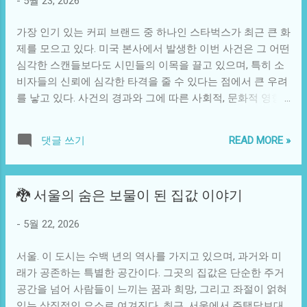
-
5월 23, 2026
겨진 신비한 장소를 찾아 나섰다. 이 대회는 마을 사람들에게
는 고유의 농기구가, 사냥을 주된 생계 수단으로 삼은 지역에
큰 의미가 있었다. 그들은 단순히 불사조와의 조우를 바라는
서는 특화된 무기가 발달했을 것이며, 이는 지역적 특색을 반
가장 인기 있는 커피 브랜드 중 하나인 스타벅스가 최근 큰 화
것이 아닌, 자신의 꿈과 미래를 찾기 위함이었다. 마을의 젊은
영한 문명의 발전으로 이어졌을 것이다. 이러한 다양한 기술
제를 모으고 있다. 미국 본사에서 발생한 이번 사건은 그 어떤
이들 중 한 명인 지우 역시 이 대회에 참여하기로 결심했다.
적 접근은 시간이 지남에 따라 서로 영향을 미치며, ...
심각한 스캔들보다도 시민들의 이목을 끌고 있으며, 특히 소
지우는 평범한 소년이었다. 자신감이 부족해 꿈을 이루기 위
비자들의 신뢰에 심각한 타격을 줄 수 있다는 점에서 큰 우려
한 첫 발도 내딛지 못하는 그였다. 매년 대회에서 승리하는 친
를 낳고 있다. 사건의 경과와 그에 따른 사회적, 문화적 영향
구들과는 달리, 지우는 그저 그들을 바라보며 자신의 정체성
에 대해 찬찬히 살펴보자. 지난 주, 스타벅스의 미국 본사에서
을 찾고자 했다. 그날 아침, 지우는 마을의 경치가 한눈에 내
발생한 특별한 사건이 언론의 집중 조명을 받았다. ‘큰거 떴
려다보이는 높은 언덕에서 결심했다. "올해는 반드시 불사조
READ MORE »
댓글 쓰기
다’는 말과 함께 스타벅스의 공식 성명이 발표되었고, 브랜드
를 찾아볼 거야." 그의 마음 속에 불사의 힘을 상징하는 불사
의 투명성과 소비자 신뢰를 회복하기 위해 내부 조사를 시작
조가 그리워졌다. 지우는 모험에 나서는 동안 숲 속의 지도를
한다고 밝혔다. 이 사건은 주로 고객들이 제공받는 음료의 품
들고 수많은 난관을 헤쳐 나갔다. 그 과정에서 그는 여러 사람
🐉 서울의 숨은 보물이 된 집값 이야기
질과 서비스에 관한 것이며, 문제가 제기된 음료의 종류가 다
과 만났다. 마을의 한 신령한 여인이 지우에게 지나치지 말아
양하다는 점에서 상황은 더욱 심각해 보인다. 이러한 사건은
야 할 위험에 대해 경고하며 탁월한 조언을 해주었다. 여인은
-
5월 22, 2026
이제 단순한 음료 품질을 넘어, 스타벅스 브랜드의 정체성과
"불사조는 그를 찾는 자에게 결코 헛된 기회를 주지 않으며,
소비자와의 관계에 대한 심오한 질문을 던지고 있다. 사회적
가벼운 마음으로 찾아서는 안 된다."라는 아신에 주의를 기울
서울. 이 도시는 수백 년의 역사를 가지고 있으며, 과거와 미
으로 볼 때, 스타벅스는 단순한 커피숍 이상의 의미를 지닌다.
여야 한다고 했다. 그래서 지우는 희망과 두려움이 얽힌 마음
래가 공존하는 특별한 공간이다. 그곳의 집값은 단순한 주거
이는 사람들이 모이고 의견을 나누는 소셜 스페이스이며, 생
으로 계속 발걸음을 옮겼...
공간을 넘어 사람들이 느끼는 꿈과 희망, 그리고 좌절이 얽혀
활의 일부분으로 변모했다. 통계에 따르면, 밀레니얼 세대와
있는 상징적인 요소로 여겨진다. 최근, 서울에서 주택담보대