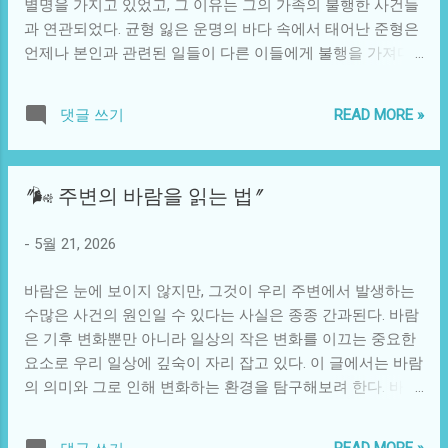
별명을 가지고 있었고, 그 이유는 그의 가족의 불행한 사건들
제공한다. 다카이치의 경우처럼 개인의 품행이나 소문이 그
과 연관되었다. 균형 잃은 운명의 바다 속에서 태어난 준형은
들의 정치적 진로에 중대한 영향을 미칠 수 있다. 이는 단순히
언제나 본인과 관련된 일들이 다른 이들에게 불행을 가져다
그의 정치적 입장이나 정책에 관한 것이 아닌, 그의 기록된 과
줄 것이라는 믿음을 가지고 있었다. 반대로, 그의 친구들, 특
거와 미확인된 괴담이 어떻게 대중의 인식에 영향을 미칠 수
히 하늘이라는 소녀는 언제나 '상팔자'라는 nickname으로 불
있는지를 보여준다. 예를 들어, 다카이치가 정치인으로 활동
READ MORE »
댓글 쓰기
리며, 마을에서의 무사 태평과 작은 기적의 주인공으로 자리
하는 과정에서 접한 권력 다툼이나 내부에서의 경쟁은 아마
잡고 있었다. 사람들은 흔히 '개팔자 상팔자'라는 말을 써가며
도 그를 둘러싼 괴담의 생장을 부추겼을 것이다. 이러한 정황
세상의 불공정함과 운명을 이야기했다. 준형은 자신이 불행
은 전세계의 정치에서 자주 목격되는 현상이며, 많은 정치인
"🌬️ 주변의 바람을 읽는 법"
의 상징이라고 여겨, 동네의 전설처럼 떠돌았다. 하지만, 그로
이 자신의 이미지를 보호하기 위해 기묘한 소문이나 사건을
인해 그의 친구들은 반대로 더 많은 행복을 누리게 되는 아이
두려워하는 이유이기도 하다. 다카이치의 사례는 일본 사회
-
5월 21, 2026
러니한 상황이 연출되었다. 마을의 사람들은 경치 좋은 언덕
에만 국한되지 않고, 전 세계의 정치 환경에서 자주 발생하는
위에 자리한 카페에 모여 각자의 이야기를 나누곤 했고, 그곳
패턴을 보여준다. 이야기가 흥미로운 지점은, 때로 이러한 괴
바람은 눈에 보이지 않지만, 그것이 우리 주변에서 발생하는
에서 준형과 하늘의 운명이 교차하기 시작했다. 하늘은 부모
담이 정치를 넘어 만들어지는 문화적 현상으로 발전하기도
수많은 사건의 원인일 수 있다는 사실은 종종 간과된다. 바람
님이 항상 바쁘신 가운데, 상큼한 미소로 늘 주변을 환하게 채
한다는 점이다. 예를 들어, 다카이치에 관해 ...
은 기후 변화뿐만 아니라 일상의 작은 변화를 이끄는 중요한
우며 다른 사람들에게 긍정적인 에너지를 전파하는 아이였
요소로 우리 일상에 깊숙이 자리 잡고 있다. 이 글에서는 바람
다. 그런 그녀에게 준형은 언제나 '안쓰러운 친구'로 남아 있
의 의미와 그로 인해 변화하는 환경을 탐구해보려 한다. 바람
었다. 언젠가는 그의 불행이 그를 더 크게 성장하게 해줄 것이
은 간단한 자연 현상으로 시작하지만, 그 영향은 지구의 날씨
라 생각하면서도, 아무런 해답도 없이 그냥 옆에 자리하고 있
패턴, 생태계 생존 전략, 그리고 인간 사회까지 미친다. 바람
었다. 준형은 스스로를 불행의 아이콘으로 여겼지만, 하늘은