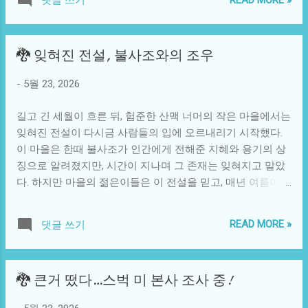
댓글 쓰기
서 시작된 인류의 분화와 이주는 기후 변화와 식량 자원의 이
고 있다. 이는 한국 사회에 생긴 북한 동포에 대한 인식 변화
동 등에 의해 광범위하게 이루어졌다. 이 과정에서 다양한 환
와도 연결된다. 예로, 과거 인정받지 못했던 북한 출신 이민자
경에 적응하는 과정에서 일부 인류는 신체적, 생리적 차이로
들이 이제는 제법 다양한 분야에서 긍정적인 기여를 하게 되
🐉 잊혀진 전설, 불사조와의 조우
인해 서로 다른 아종으로 진화했을 가능성이 존재한다. 이러
었다는 점은 그 사회적 기여를 보여주는 환희의 순간이라 할
한 아종들이 공존한다면, 생물학적 다양성은 물론, 문화적 다
수 있다. 무엇보다, 북한 탈북자들의 다양한 경로와 방법론은
-
5월 23, 2026
양성 또한 대폭 증가했을 것이다. 사회적 연결을 살펴보면, 만
그들의 삶을 영원히 바꾸는 계기로 작용한다. 뼈아픈 기억으
약 여러 아종이 함께 공존했다면 상호작용 방식은 다르게 전
로 남을 북한의 현실을 넘어, 자유를 찾은 그들은 자주 국가의
길고 긴 세월이 흐른 뒤, 험준한 산맥 너머의 작은 마을에서는
개되었을 것이다. '인종' 개념이 생물학적 특성이 아닌 사회적,
구성원으로서 새로운 정체성을 형성하고 있다. 그러한 변화
잊혀진 전설이 다시금 사람들의 입에 오르내리기 시작했다.
문화적 요인에 의해 결정되었다면 사람들의 관계는 실제 생
의 하나의 사...
이 마을은 한때 불사조가 인간에게 전해준 지혜와 용기의 상
리적 차이에 대한 받아들임을 통해 더 깊어졌을 것이다. 각 아
징으로 알려졌지만, 시간이 지나며 그 존재는 잊혀지고 말았
종이 가진 특성에 대한 이해와 배움은 더 평화롭고 협력적인
다. 하지만 마을의 젊은이들은 이 전설을 믿고, 매년 여름이
사회적 구조를 만들어냈을 가능성이 높다. 그러나 반대로, 서
오면 불사조를 찾기 위한 모험을 떠나는 것이 일상이 되었다.
로 다른 아종 간의 갈등 또한 만연했을 수 있다. 힘과 자원을
그 모험은 단순한 관광나 여행이 아니라, 자신들의 정체성과
두고 벌어지는 갈등은 인류 문명에 엄청난 영향을 미치고, 역
READ MORE »
댓글 쓰기
꿈을 찾기 위한 성전환의 과정으로 여겨졌다. 불사조는 불사
사 속 전쟁과 분쟁의 양상도 다양한 얼굴을 갖게 되었을 가능
성을 지닌 새로, 불사조의 불꽃과 같은 불멸의 힘을 상징한다.
성이 크다. 기술적 발전을 살펴보면, 인류 아종의 다양성이 이
오랜 전설에 따르면, 불사조는 인간의 진실한 마음을 찾는 자
러한 발전에 어떤 영향을 미쳤을지 상상할 수 있다. 다양한 환
🐉 큰거 떴다…스벅 미 본사 조사 중!
에게만 나타난다고 한다. 이 마을에서는 매년 불사조를 찾는
경에서의 적응 과정 속에서 각 아종은 자신만의 독창적인 기
대회가 열렸으며, 참가자들은 정체불명의 숲을 탐험하고 숨
술이나 도구를 발전시켰을 것이다. 농업이 발달한 지역에서