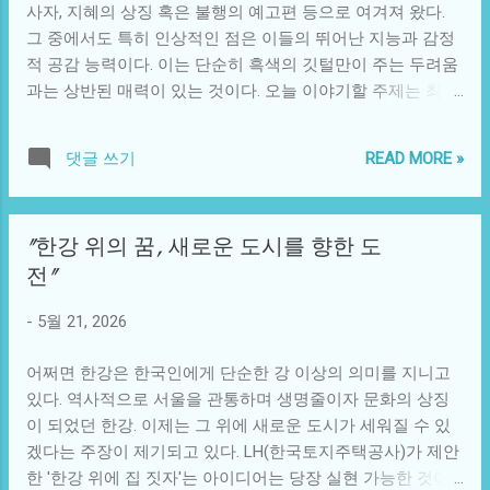
자신의 정체성을 형성하는 중요한 시점이다. 이 나이에 극도
사자, 지혜의 상징 혹은 불행의 예고편 등으로 여겨져 왔다.
의 스트레스나 부정적인 환경에 노출되면 그 아이는 반사회
그 중에서도 특히 인상적인 점은 이들의 뛰어난 지능과 감정
적 행동을 보일 수 있다. 하지만 이 사건을 더욱 놀랍게 만드
적 공감 능력이다. 이는 단순히 흑색의 깃털만이 주는 두려움
는 점은, 이 어린 아이가 신생아를 학대하게 된 원인과 과정이
과는 상반된 매력이 있는 것이다. 오늘 이야기할 주제는 최근
다. 교육, 가정 환경, 심리적인 트라우마 등 복합적인 요소가
의 연구를 통한 까마귀의 놀라운 능력, 특히 인간의 얼굴을 기
얽혀 있을 가능성이 크다. 사회적으로도 이는 간과할 수 없는
억하고 이를 활용하는 방법에 대한 것이다. 누구나 아는 사실
READ MORE »
댓글 쓰기
문제이다. 단순히 어린 아이의 문제로 한정짓기에는 그 배경
처럼 까마귀는 극도로 지능적인 새로 알려져 있다. 연구자들
이 너무나 복잡하고 깊다. 아동 학대와 범죄가 끊이지 않는 현
은 까마귀가 인간의 얼굴을 식별하고 기억하는 능력을 가지
사회에서, 우리는 무엇이 잘못되었고 어떻게 대처해야 하는
고 있다고 밝히고 있다. 이 능력은 위협을 감지하고 자신을 보
"한강 위의 꿈, 새로운 도시를 향한 도
지를 고민해야 한다. 세대 간의 단절, 가정의 위기, 부모의 스
호하기 위한 본능적인 행동의 일환으로 해석된다. 까마귀는
전"
트레스가 젊은 세대에게 어떠한 영향을 미치는지에 대한 질
사람들 중에서 그들에게 위협이 되는 인물을 잘 기억하여 나
문은 답을 요구한다. 가정의 폭력이나 무관심은 끊임없이 아
중에 그 인물을 다시 만났을 때 경계하거나 공격하는 행동을
-
5월 21, 2026
이들에게 영향을 끼친다. 아이들은 부모의 행동을 보고 자라
보인다. 흥미롭게도, 이들에게는 인간의 외모뿐만 아니라 특
나며, 그들 역시 그 행동을 반복할 가능성이 높다. 이러한 점
정한 행동이나 태도까지 기억할 수 있는 능력이 있다는 사실
어쩌면 한강은 한국인에게 단순한 강 이상의 의미를 지니고
에서 이미 9세 ...
도 함께 드러났다. 이러한 능력은 사회적 연결에서도 중요한
있다. 역사적으로 서울을 관통하며 생명줄이자 문화의 상징
역할을 한다. 까마귀는 대개 큰 무리를 이루어 생활하며 서로
이 되었던 한강. 이제는 그 위에 새로운 도시가 세워질 수 있
소통한다. 이를 통해 까마귀들은 자신의 사회적 네트워크와
겠다는 주장이 제기되고 있다. LH(한국토지주택공사)가 제안
상호작용을 통해 더욱 발전된 지식을 쌓아갈 수 있다. 특정 지
한 '한강 위에 집 짓자'는 아이디어는 당장 실현 가능한 것이
역에서 발생한 인간의 위협이나 위험에 대한 정보를 공유하