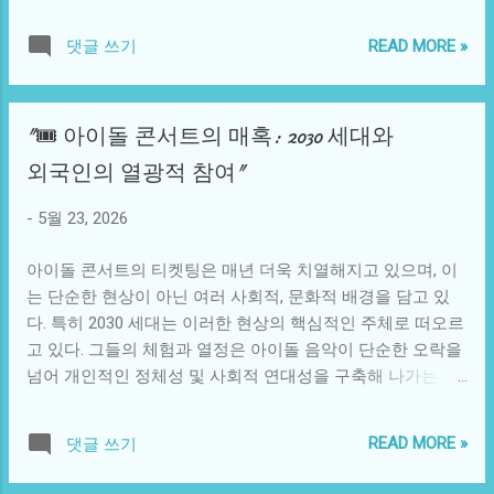
한 주행 범죄가 아니라, 도시의 교통 시스템과 공공 질서에 대
사생활과 심리적 부담감을 함께 고발하는 아이러니한 퍼즐의
한 심각한 문제를 내포하고 있다. 이러한 불법 주행이 개인의
조각이다. 정국의 경우, 이 사건은 그의 안전을 위해 보안 조
READ MORE »
댓글 쓰기
선택으로 치부될 수는 없고, 그 이면에는 우리 사회의 복잡한
치를 강화해야만 하는 과제를 안겼다. 그러나 여기서 흥미로
맥락이 숨겨져 있다. 현재 교통 문제는 단지 이동 수단의 문제
운 지점은 이들이 어떻게 정국에게 접근했는가 하는 것이다.
가 아닌, 도시의 구조와 삶의 질을 좌우하는 중요한 요소로 자
범죄 조직은 SNS와 공공 데이터베이스를 통해 정국의 일상
"🎟️ 아이돌 콘서트의 매혹: 2030 세대와
리잡고 있다. 다양한 연구에 따르면, 교통 혼잡은 사람들의 심
과 루틴을 파악하고, 그의 팬을 가장해 접근했다. 이 과정에서
리적 불안감을 높이고, 경제적 손실을 유발하며, 환경 오염을
그들은 정국의 친환경 차를 전시할 예정인 행사에 침투하여
외국인의 열광적 참여"
악화하는 원인이 된다. 특히 도시에서 대중교통을 이용하는
정보를 수집하기...
인구가 늘어나고 있음에도 불구하고, 불법 주행 사건은 이러
-
5월 23, 2026
한 흐름을 저해하고 있는 것이다. 류승범 씨의 사례에서 볼 수
있듯, 개인의 이기적인 선택이 불법으로 이어질 수 있다는 점
아이돌 콘서트의 티켓팅은 매년 더욱 치열해지고 있으며, 이
은 매우 우려스럽다. 버스 전용차로는 대중교통의 효율성을
는 단순한 현상이 아닌 여러 사회적, 문화적 배경을 담고 있
높이기 위한 장치인데, 이를 어기게 되면 대중교통을 이용하
다. 특히 2030 세대는 이러한 현상의 핵심적인 주체로 떠오르
는 시민들이 피해를 보게 된다. 이러한 행동은 결국 교통 시스
고 있다. 그들의 체험과 열정은 아이돌 음악이 단순한 오락을
템에 대한 신뢰를 약화시키고, 대중교통 이용자에게 불편을
넘어 개인적인 정체성 및 사회적 연대성을 구축해 나가는 중
초래한다. 따라서 이 사건을 통해 우리는 더 큰 그림을 염두에
요한 과정임을 시사한다. 뿐만 아니라, 외국인들의 관심이 더
두어야 한다. 바로 개인의 이익이 공공의 이익과 충돌할 때,
해지면서 한국 아이돌 문화는 이제 글로벌 현상이 되었다. 우
READ MORE »
댓글 쓰기
사회가 어떻게 접근해야 하는지를 말이다. 기술이 발전하면
선, 아이돌 콘서트 티켓팅이 이렇게 인기 있는 이유는 무엇인
서 우리의 교통 환경도 변화하고 있다. 예를 들어, 자율주행차
지 살펴보자. 2030 세대의 많은 이들은 사회적 변화에 민감하