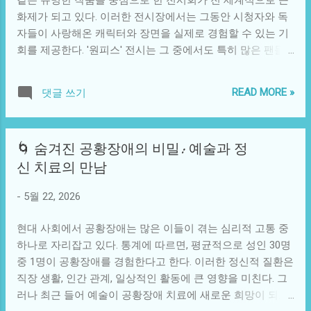
역에서는 유전자적으로 더 강인한 체력을 가진 아종이 생존
화제가 되고 있다. 이러한 전시장에서는 그동안 시청자와 독
할 수 있었을 것이다. 이들은 엄청난 외부 압박 속에서도 번성
자들이 사랑해온 캐릭터와 장면을 실제로 경험할 수 있는 기
하며, 강한 공동체 의식을 기반으로 서로 협력해 생존해 나갔
회를 제공한다. '원피스' 전시는 그 중에서도 특히 많은 팬들
을 것이다.반면, 자원으로 풍부한 환경에서는 호모 사피엔스
의 관심을 모았다. 전시회는 단순한 상품 판매의 공간이 아니
가 지능과 창의성을 발휘해 기술 혁신을 이루었을 것으로 보
라, 팬들이 이 작품의 세계관에 깊이 몰입할 수 있도록 만든
인다. 결과적으로, 서로 다른 인류 아종이 생존 경쟁을 통해
READ MORE »
댓글 쓰기
복합체험 공간이다. '원피스'는 에이치로 오다의 창작물로, 바
문화적 차이를 극복하고 대화하며 협력하는 모습을 상상할
다를 탐험하며 꿈을 찾는 해적들의 이야기를 담고 있다. 이 만
수 있다. 이런 구상은 유사한 사건이나 예시들로 더욱 풍부해
화는 일본에서 시작되어 이제는 전 세계적 인기를 끌고 있으
질 수 있다. 예를 들어, 역사적으로 인간은 여러 아종 간의 마
🌀 숨겨진 공황장애의 비밀: 예술과 정
며, 이는 단순히 이야기가 재밌어서만이 아니다. 문화적 상징
주침을 통해 상호작용을 해왔으며, 이는 고대 문명에서도 볼
신 치료의 만남
물이자, 다양한 주제와 메시지를 전달하는 매개체 역할을 하
수 있는 현상이다. 에집트와 메소포타미아 문명의 융합에서
고 있다. 원피스의 코스프레, 굿즈, 팬 아트 등 다양한 파생 상
부터 시작해, 아메리카 대륙의 원주민들이 유럽 식민지 국가
-
5월 22, 2026
품은 전시회를 더욱 풍부하고 즐겁게 꾸며준다. 팬들은 좋아
들과 접촉한 사례까지. 이러한 복합적 교류는 인류의 문화적
하는 캐릭터와 소통하고 같은 취향의 사람들과 교류할 수 있
이고 기술적인 발전을 더욱 가속화했다. 만약 인류 아종이 서
현대 사회에서 공황장애는 많은 이들이 겪는 심리적 고통 중
는 장이 마련되어 있다. 하지만 이러한 전시회가 시사하는 바
로 경쟁하고, 협력하며 발전된 문화와 기술들이 혼합되었다
하나로 자리잡고 있다. 통계에 따르면, 평균적으로 성인 30명
는 단순히 애니메이션 팬덤의 열기뿐만이 아니다. 예를 들어,
면, 인류가 만들어낸 지식과 예...
중 1명이 공황장애를 경험한다고 한다. 이러한 정신적 질환은
애니메이션 산업이 어떻게 현대 사회에서 문화적 영향력을
직장 생활, 인간 관계, 일상적인 활동에 큰 영향을 미친다. 그
행사하는지, 그리고 이를 통해 발생하는 경제적 효과를 이해
러나 최근 들어 예술이 공황장애 치료에 새로운 희망이 되고
하는 데 도움이 된다. ‘원피스’와 같은 작품은 일본을 넘어 한