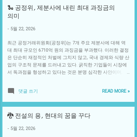
그가 변화시키려는 역사의 물줄기와 연결된다. 이 작품은 단
확인할 수 있다. 고대 그리스의 인습적 치료법에서 음악 치료
🐍 공정위, 제분사에 내린 최대 과징금의
순히 역사적 사실만을 재현하는 것이 아닌, 당시 사람들의 심
가 중요한 역할을 한 것은 그리 먼 이야기가 아니다. 현대에도
의미
리, 복잡한 정치적 관계, 그리고 개인의 도덕적 갈등을 심도
이러한 유산은 여전히 살아 숨쉬고 있다. 일본에서는 '미술관
있게 탐구한다. 이는 보는 이로 하여금 역사 속 인물들에게 이
을 통한 치료'라는 프로젝트가 진행돼, 공황장애 환자들이 미
-
5월 22, 2026
입하게 하고, 현 시대와의 연결 고리를 느끼게 한다. 사회적
술관을 방문해 예술 작품을 감상하면서 정서 치유를 경험하
측면에서도 '신의 대리인'은 큰 반향을 일으켰다. 많은 시청자
는 모습을 보여준다. 이처럼 여러 나라에서 시도...
최근 공정거래위원회(공정위)는 7개 주요 제분사에 대해 역
들은 드라마 속 인물들의 갈등과 도전에 공감하며, 자신의 현
대 최대 규모인 6710억 원의 과징금을 부과했다. 이러한 결정
실과 마주하고 있다. 특히 권력과 정의, 인간의 도리라는 주제
은 단순히 재정적인 처벌에 그치지 않고, 국내 경제와 식량 산
는 현대 사회에서도 여전히 유효한 문제다. 우리는 이 작품을
업의 구조적 문제를 드러내고 있다. 굵직한 기업들이 시장에
통해 과거의 역사적 사실뿐만 아니라, 현재 사회의 부조리에
서 독과점을 형성하고 있다는 것은 분명 심각한 사안이며, 이
대한 성찰까지도 경험하게 된다. 기술적으로도 이 드라마는
는 물가 상승, 소비자 선택권 침해, 그리고 전반적인 시장 경
뛰어나다. 첨단 CG 기술과 섬세한 세트 디자인 덕분에 시청자
쟁 저하로 이어질 수 있다. 제분 업계는 일반적으로 밀가루를
들은 마치 실제 역사 속으로 들어간 듯한 몰입감을 느낀다. 이
READ MORE »
댓글 쓰기
생산하는 기업으로, 이들이 가격을 담합하는 경우 소비자에
는 한국 드라마가 세계 시장에서도 경쟁력을 가지게 해준 요
게 전가되는 비용은 상당하다. 밀가루는 다양한 식품의 기본
소 중 하나로, 이제는 단순한 갈등과 해소를 넘어 더 깊은 정
재료로 사용되므로, 가격 인상이 결국 빵, 면, 제과 등의 가격
서를 전달할 수 있는 발판이 되었다. 한국 드라마가 글로벌 플
🐉 전설의 용, 현대의 꿈을 꾸다
인상으로 이어진다. 따라서 이러한 결정은 단순한 기업 문제
랫폼에서 수많은 팬을 확보한 것도 이런 기술의 발전 덕분이
를 떠나 국민 생활 전반에 영향을 미칠 수 있는 사안으로 인식
다. ‘신의 대리인’의 매력은 단순히 역사적 사실을 나열하는
-
5월 22, 2026
되어야 한다. 이번 사건은 공정위의 단속 강화와 함께 기업에
것이 아니다. 작가는 주인공의 결정과 행동을 통해 선택의 결