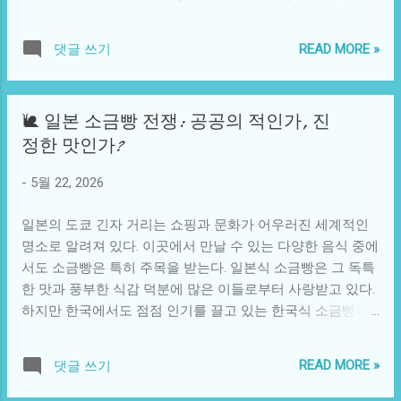
각적 관찰을 가능하게 하여, 위험한 상황에서도 안전하게 정
화의 물결을 겪으며, 경기력은 물론 조직적으로도 많은 문제
보를 제공하는 역할을 수행합니다. 이는 용이 하늘을 나는 모
를 안고 있다. 그 원인과 배경을 분석하여 이탈리아 축구의 몰
습과 유사하며, 사람들에게는 현대적 용의 이미지를 떠올리
READ MORE »
댓글 쓰기
락을 조명해보겠다. 과거 이탈리아 축구는 전술가들의 천국
게 합니다. 이와 같은 연결 고리는 우리 주변에서 어렵지 않게
이었다. 카비르 이탈리아 감독들은 강력한 방어전을 기반으
찾아볼 수 있습니다. 예를 들어, 세계 각지에서 진행되는 환경
로 한 전술과 체계적인 팀 운영으로 유명했다. 스페인, 독일
보존 활동에 드론을 활용하는 사례는 늘어나고 있습니다. 드
🐌 일본 소금빵 전쟁: 공공의 적인가, 진
등과 같은 팀들이 매 시즌 개최되는 리그에서 지속적으로 강
론을 통해 멸종 위기에 처한 동물들의 서식지를 모니터링하
정한 맛인가?
력한 모습을 보여주며 발전하는 동안, 이탈리아는 자신들의
거나, 산불이 발생한 지역을 빠르게 점검하여 복구 작업에 활
철학에 너무 매몰된 나머지 변화에 둔감한 모습을 보였다. 이
용하는 일은 현대 사회에서의 '용의 힘'처럼 보입니다. 이렇듯
-
5월 22, 2026
러한 경향은 특히 클럽 축구의 현장에서 두드러졌다. 이탈리
용의 상징은 단순한 전설이 아니라, 현실에서도 그 힘이 활용
아의 많은 구단들은 자국 리그의 전통을 지키기 위해 새로운
되고 있는 것입니다. 또한, 용과 연관된 문화를 영역을 넘어
일본의 도쿄 긴자 거리는 쇼핑과 문화가 어우러진 세계적인
전술과 전략을 도입하는 데 소극적이었다. 또한, 장기적인 선
전파하는 사례 역시 흥미롭습니다. 아시아의 전통적인...
명소로 알려져 있다. 이곳에서 만날 수 있는 다양한 음식 중에
수 육성 시스템과 인프라의 문제가 있었다. 과거 이탈리아에
서도 소금빵은 특히 주목을 받는다. 일본식 소금빵은 그 독특
는 뛰어난 유소년 시스템이 있었고, 많은 스타 선수들이 이탈
한 맛과 풍부한 식감 덕분에 많은 이들로부터 사랑받고 있다.
리아 리그에서 성장하며 국제 무대에서도 활약했다. 하지만
하지만 한국에서도 점점 인기를 끌고 있는 한국식 소금빵과
투자의 부족과 방만한 운영 때문에 많은 유소년 클럽들이 부
비교할 때, 두 나라의 소금빵은 결코 단순한 차이를 넘어 소셜
진에 허덕이고 있으며, 이는 곧 국가대표팀에 필요한 인재의
과 문화적 맥락에서 전혀 다른 의미를 내포하고 있다. 이러한
고갈로 이어졌다. 유럽 각국에서 신진 선수들이 성공적으로
READ MORE »
댓글 쓰기
차이가 무엇인지, 그리고 그로 인해 발생하는 사회적 현상들
옮겨 다니며 자리를 잡는 동안, 이탈리아는 선수 발굴에 필요
을 살펴보자. 일본 소금빵의 유래는 일본 전통 빵인 '멘타이