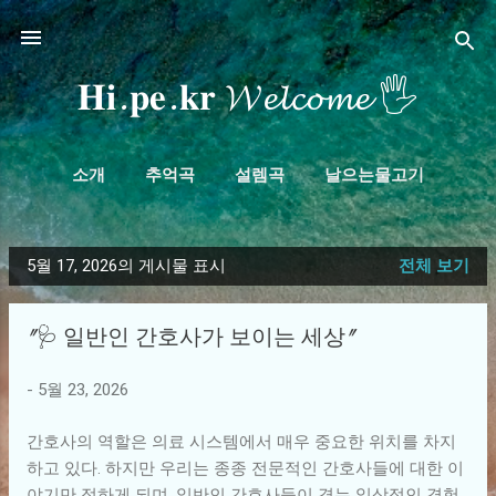
기본 콘텐츠로 건너뛰기
𝐇𝐢.𝐩𝐞.𝐤𝐫 𝓦𝓮𝓵𝓬𝓸𝓶𝓮 🖐
소개
추억곡
설렘곡
날으는물고기
더보기…
𝓹𝓪𝓰𝓮𝓼.𝓴𝓻
5월 17, 2026의 게시물 표시
전체 보기
글
"🩺 일반인 간호사가 보이는 세상"
-
5월 23, 2026
간호사의 역할은 의료 시스템에서 매우 중요한 위치를 차지
하고 있다. 하지만 우리는 종종 전문적인 간호사들에 대한 이
야기만 접하게 되며, 일반인 간호사들이 겪는 일상적인 경험