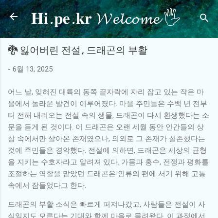
𝐇𝐢.𝐩𝐞.𝐤𝐫 𝓦𝓮𝓵𝓬𝓸𝓶𝓮 🖐
기본 콘텐츠로 건너뛰기
🐉 잃어버린 전설, 드래곤의 부활
-
6월 13, 2025
어느 날, 잊혀진 대륙의 동쪽 끝자락에 자리 잡고 있는 작은 마
을에서 놀라운 발견이 이루어졌다. 마을 주민들은 수백 년 전부
터 전해 내려오는 전설 속의 생물, 드래곤이 다시 환생했다는 소
문을 듣게 된 것이다. 이 드래곤은 오랜 세월 동안 인간들의 상
상 속에서만 살아온 존재였으나, 의외로 그 존재가 실존했다는
것에 주민들은 경악했다. 전설에 의하면, 드래곤은 세상의 균형
을 지키는 수호자라고 알려져 있다. 가뭄과 홍수, 전쟁과 평화를
조절하는 역할을 맡았던 드래곤은 인류의 편에 서기 위해 고통
속에서 잠들었다고 한다.
드래곤의 부활 소식은 빠르게 퍼져나갔고, 사람들은 전설이 사
실일지도 모른다는 기대와 함께 마을로 몰려왔다. 이 과정에서