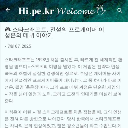
𝐇𝐢.𝐩𝐞.𝐤𝐫 𝓦𝓮𝓵𝓬𝓸𝓶𝓮 🖐
기본 콘텐츠로 건너뛰기
🎮 스타크래프트, 전설의 프로게이머 이
성은의 데뷔 이야기
-
7월 07, 2025
스타크래프트는 1998년 처음 출시된 후, 빠르게 전 세계적인 환
영을 받으며 e스포츠의 여명을 열었다. 이 게임은 전략과 반응
속도의 조합이 절실한 경쟁적인 장르로, 수많은 게이머들 사이
에서 전설적인 프로게이머들이 태어났다. 그 중 하나가 바로 이
성은, 필명 ‘흑운장’이다. 그의 프로 데뷔 과정은 단순한 게임의
시작을 넘어 열정과 노력, 그리고 도전의 연대기를 여실히 보여
준다.
이성은이 어린 시절 스타크래프트를 처음 접했을 때, 그의 인생
은 전혀 다른 방향으로 나아갔다. 당시 한국에서 스타크래프트
는 하나의 문화 현상이었고, 많은 청소년들이 학교 수업보다 게