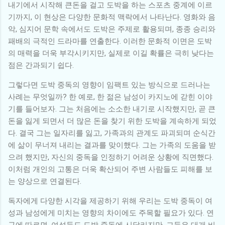
내기에서 시작해 큰돈을 걸고 도박을 하는 스포츠 중계에 이르
기까지, 이 현상은 다양한 문화적 맥락에서 나타난다. 영화와 음
악, 심지어 문학 속에서도 도박은 주제로 활용되며, 종종 승리와
패배의 극적인 드라마를 연출한다. 이러한 문화적 이면은 도박
의 매력을 더욱 부각시키지만, 실제로 이길 확률은 극히 낮다는
점은 간과되기 쉽다.
그렇다면 도박 중독의 영향이 임팩트 있는 방식으로 드러나는
사례는 무엇일까? 한 예로, 한 젊은 남성이 카지노에 갇힌 이야
기를 들어보자. 그는 처음에는 소소한 내기로 시작했지만, 곧 큰
돈을 잃게 되면서 더 많은 돈을 찾기 위한 도박을 계속하게 되었
다. 결국 그는 일자리를 잃고, 가족과의 관계도 파괴되며 순식간
에 삶이 무너져 내리는 결과를 맞이했다. 그는 가족의 도움을 받
으려 했지만, 자신의 중독을 인정하기 어려운 상황에 직면했다.
이처럼 개인의 고통은 더욱 확산되어 주변 사람들도 피해를 보
는 양상으로 연결된다.
독자에게 다양한 시각을 제공하기 위해 우리는 도박 중독이 여
성과 남성에게 미치는 영향의 차이에도 주목할 필요가 있다. 연
구에 따르면, 여성들도 도박 중독에 시달리지만, 그들은 대개 비