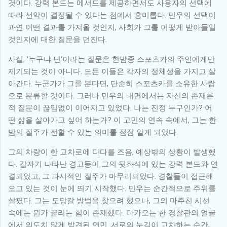
것이다. 강력 본드는 메서드를 제공하면서도 사용자의 선택에
따라 선악이 결정될 수 있다는 점에서 흥미롭다. 민우의 선택이
과연 어떤 결과를 가져올 것인지, 사회가 그를 어떻게 받아들일
것인지에 대한 질문을 던진다.
사실, '누구냐 넌'이라는 질문은 한밤중 스포츠카의 주인에게만
제기되는 것이 아니다. 모든 이들은 각자의 정체성을 가지고 살
아간다. 누군가가 그를 본다면, 단순히 스포츠카를 소유한 사람
으로 분류할 것이다. 그러나 민우의 내면에서는 자신의 존재론
적 질문이 끊임없이 이어지고 있었다. 나는 진정 누구인가? 어
떤 삶을 살아가고 싶어 하는가? 이 고민의 연속 속에서, 그는 한
밤의 질주가 전할 수 있는 의미를 점점 알게 되었다.
그의 차량이 한 교차로에 다다를 즈음, 예상밖의 상황이 발생했
다. 갑자기 나타난 경고등이 그의 뒷좌석에 있는 강력 본드와 연
결되었고, 그 과시적인 질주가 마무리되었다. 경찰들이 접근해
오고 있는 것이 눈에 띄기 시작했다. 민우는 순간적으로 주위를
살폈다. 그는 도망갈 방법을 찾으려 했으나, 그의 마주친 시선
속에는 뭔가 끌리는 힘이 존재했다. 다가오는 한 경찰관의 얼굴
에서 의도치 않게 발견된 연민. 서로의 눈길이 교차하는 순간,