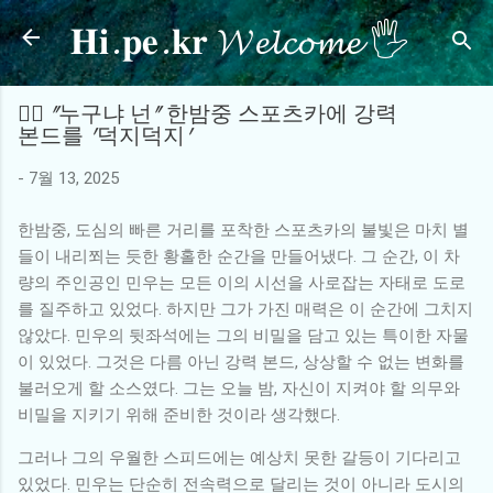
𝐇𝐢.𝐩𝐞.𝐤𝐫 𝓦𝓮𝓵𝓬𝓸𝓶𝓮 🖐
기본 콘텐츠로 건너뛰기
🕵️‍♂️ "누구냐 넌" 한밤중 스포츠카에 강력
본드를 '덕지덕지'
-
7월 13, 2025
한밤중, 도심의 빠른 거리를 포착한 스포츠카의 불빛은 마치 별
들이 내리쬐는 듯한 황홀한 순간을 만들어냈다. 그 순간, 이 차
량의 주인공인 민우는 모든 이의 시선을 사로잡는 자태로 도로
를 질주하고 있었다. 하지만 그가 가진 매력은 이 순간에 그치지
않았다. 민우의 뒷좌석에는 그의 비밀을 담고 있는 특이한 자물
이 있었다. 그것은 다름 아닌 강력 본드, 상상할 수 없는 변화를
불러오게 할 소스였다. 그는 오늘 밤, 자신이 지켜야 할 의무와
비밀을 지키기 위해 준비한 것이라 생각했다.
그러나 그의 우월한 스피드에는 예상치 못한 갈등이 기다리고
있었다. 민우는 단순히 전속력으로 달리는 것이 아니라 도시의