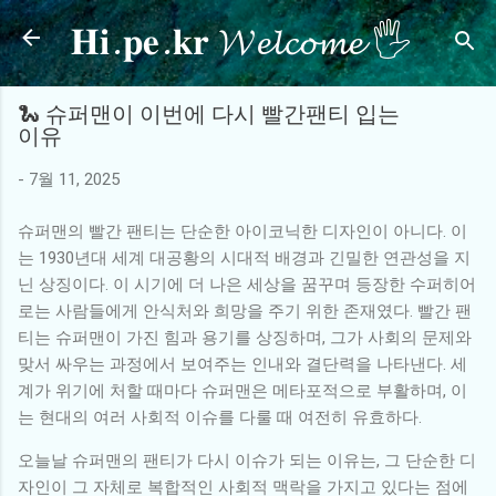
𝐇𝐢.𝐩𝐞.𝐤𝐫 𝓦𝓮𝓵𝓬𝓸𝓶𝓮 🖐
기본 콘텐츠로 건너뛰기
🐍 슈퍼맨이 이번에 다시 빨간팬티 입는
이유
-
7월 11, 2025
슈퍼맨의 빨간 팬티는 단순한 아이코닉한 디자인이 아니다. 이
는 1930년대 세계 대공황의 시대적 배경과 긴밀한 연관성을 지
닌 상징이다. 이 시기에 더 나은 세상을 꿈꾸며 등장한 수퍼히어
로는 사람들에게 안식처와 희망을 주기 위한 존재였다. 빨간 팬
티는 슈퍼맨이 가진 힘과 용기를 상징하며, 그가 사회의 문제와
맞서 싸우는 과정에서 보여주는 인내와 결단력을 나타낸다. 세
계가 위기에 처할 때마다 슈퍼맨은 메타포적으로 부활하며, 이
는 현대의 여러 사회적 이슈를 다룰 때 여전히 유효하다.
오늘날 슈퍼맨의 팬티가 다시 이슈가 되는 이유는, 그 단순한 디
자인이 그 자체로 복합적인 사회적 맥락을 가지고 있다는 점에