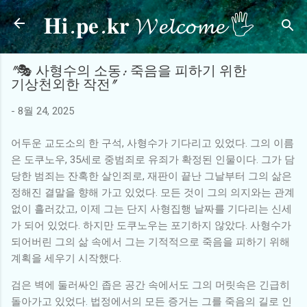
𝐇𝐢.𝐩𝐞.𝐤𝐫 𝓦𝓮𝓵𝓬𝓸𝓶𝓮 🖐
기본 콘텐츠로 건너뛰기
"🎭 사형수의 소동: 죽음을 피하기 위한
기상천외한 작전"
-
8월 24, 2025
어두운 교도소의 한 구석, 사형수가 기다리고 있었다. 그의 이름
은 도쿠노우, 35세로 중범죄로 유죄가 확정된 인물이다. 그가 담
당한 범죄는 잔혹한 살인죄로, 재판이 끝난 그날부터 그의 삶은
정해진 결말을 향해 가고 있었다. 모든 것이 그의 의지와는 관계
없이 흘러갔고, 이제 그는 단지 사형집행 날짜를 기다리는 신세
가 되어 있었다. 하지만 도쿠노우는 포기하지 않았다. 사형수가
되어버린 그의 삶 속에서 그는 기적적으로 죽음을 피하기 위해
계획을 세우기 시작했다.
검은 벽에 둘러싸인 좁은 공간 속에서도 그의 머릿속은 긴급히
돌아가고 있었다. 법정에서의 모든 증거는 그를 죽음의 길로 인