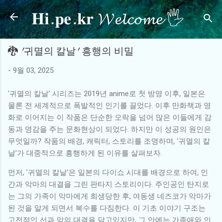
𝐇𝐢.𝐩𝐞.𝐤𝐫 𝓦𝓮𝓵𝓬𝓸𝓶𝓮 🖐
기본 콘텐츠로 건너뛰기
🐉 '귀멸의 칼날' 흥행의 비밀
-
9월 03, 2025
'귀멸의 칼날' 시리즈는 2019년 anime로 첫 방영 이후, 일본은
물론 전 세계적으로 폭발적인 인기를 끌었다. 이후 만화책과 영
화로 이어지는 이 작품은 단순한 오락을 넘어 많은 이들에게 감
동과 영감을 주는 문화현상이 되었다. 하지만 이 성공의 원인은
무엇일까? 작품의 배경, 캐릭터, 스토리를 조명하며, '귀멸의 칼
날'가 대중적으로 흥행하게 된 이유를 살펴보자.
먼저, '귀멸의 칼날'은 일본의 다이쇼 시대를 배경으로 하여, 인
간과 악마의 대결을 그린 판타지 스토리이다. 주인공인 탄지로
는 그의 가족이 악마에게 희생당한 후, 여동생 네즈코가 악마가
된 것을 알게 되면서 복수를 다짐한다. 이 기초 이야기 구조는
고전적인 선과 악의 대결을 담고있지만, 그 안에는 가족애와 인