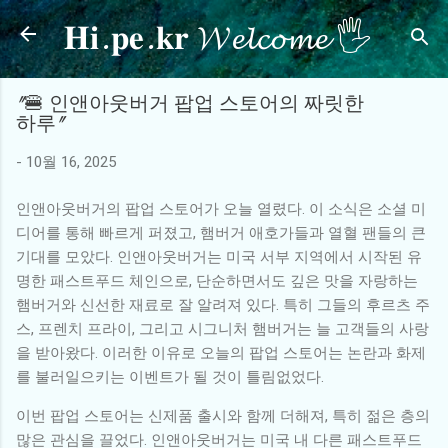
𝐇𝐢.𝐩𝐞.𝐤𝐫 𝓦𝓮𝓵𝓬𝓸𝓶𝓮 🖐
기본 콘텐츠로 건너뛰기
"🍔 인앤아웃버거 팝업 스토어의 짜릿한
하루"
-
10월 16, 2025
인앤아웃버거의 팝업 스토어가 오늘 열렸다. 이 소식은 소셜 미
디어를 통해 빠르게 퍼졌고, 햄버거 애호가들과 열혈 팬들의 큰
기대를 모았다. 인앤아웃버거는 미국 서부 지역에서 시작된 유
명한 패스트푸드 체인으로, 단순하면서도 깊은 맛을 자랑하는
햄버거와 신선한 재료로 잘 알려져 있다. 특히 그들의 후르츠 주
스, 프렌치 프라이, 그리고 시그니처 햄버거는 늘 고객들의 사랑
을 받아왔다. 이러한 이유로 오늘의 팝업 스토어는 논란과 화제
를 불러일으키는 이벤트가 될 것이 틀림없었다.
이번 팝업 스토어는 신제품 출시와 함께 더해져, 특히 젊은 층의
많은 관심을 끌었다. 인앤아웃버거는 미국 내 다른 패스트푸드