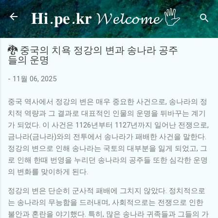
𝐇𝐢.𝐩𝐞.𝐤𝐫 𝓦𝓮𝓵𝓬𝓸𝓶𝓮 🖐
기본 콘텐츠로 건너뛰기
🐉 중국의 치욕 정강의 변과 송나라 공주
들의 운명
-
11월 06, 2025
중국 역사에서 정강의 변은 매우 중요한 사건으로, 송나라의 정
치적 역량과 그 결과로 대표적인 인물의 운명을 뒤바꾸는 계기
가 되었다. 이 사건은 1126년부터 1127년까지 일어난 전쟁으로,
금나라(금나라)와의 전투에서 송나라가 패배한 사건을 말한다.
정강의 변으로 인해 송나라는 국토의 대부분을 잃게 되었고, 그
로 인해 한때 번영을 누리던 송나라의 공주들 또한 심각한 운명
의 변화를 맞이하게 된다.
정강의 변은 단순히 군사적 패배에 그치지 않았다. 정치적으로
는 송나라의 무능함을 드러내며, 사회적으로는 전쟁으로 인한
불안과 혼란을 야기했다. 특히, 많은 송나라 귀족들과 그들의 가