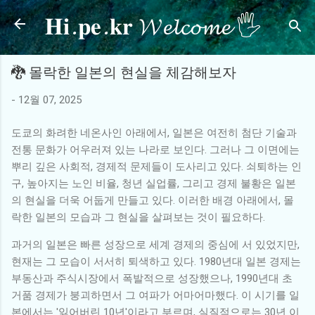
𝐇𝐢.𝐩𝐞.𝐤𝐫 𝓦𝓮𝓵𝓬𝓸𝓶𝓮 🖐
기본 콘텐츠로 건너뛰기
🐉 몰락한 일본의 현실을 체감해보자
-
12월 07, 2025
도쿄의 화려한 네온사인 아래에서, 일본은 여전히 첨단 기술과
전통 문화가 어우러져 있는 나라로 보인다. 그러나 그 이면에는
뿌리 깊은 사회적, 경제적 문제들이 도사리고 있다. 쇠퇴하는 인
구, 높아지는 노인 비율, 청년 실업률, 그리고 경제 불황은 일본
의 현실을 더욱 어둡게 만들고 있다. 이러한 배경 아래에서, 몰
락한 일본의 모습과 그 현실을 살펴보는 것이 필요하다.
과거의 일본은 빠른 성장으로 세계 경제의 중심에 서 있었지만,
현재는 그 모습이 서서히 퇴색하고 있다. 1980년대 일본 경제는
부동산과 주식시장에서 폭발적으로 성장했으나, 1990년대 초
거품 경제가 붕괴하면서 그 여파가 어마어마했다. 이 시기를 일
본에서는 '잃어버린 10년'이라고 부르며, 실질적으로는 30년 이