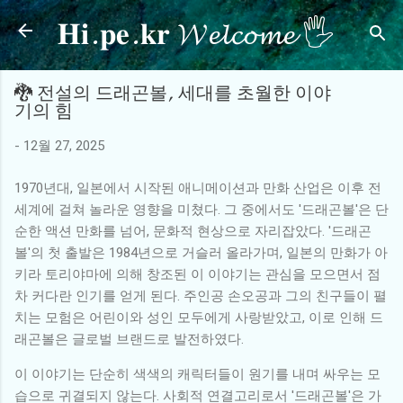
𝐇𝐢.𝐩𝐞.𝐤𝐫 𝓦𝓮𝓵𝓬𝓸𝓶𝓮 🖐
기본 콘텐츠로 건너뛰기
🐉 전설의 드래곤볼, 세대를 초월한 이야
기의 힘
-
12월 27, 2025
1970년대, 일본에서 시작된 애니메이션과 만화 산업은 이후 전
세계에 걸쳐 놀라운 영향을 미쳤다. 그 중에서도 '드래곤볼'은 단
순한 액션 만화를 넘어, 문화적 현상으로 자리잡았다. '드래곤
볼'의 첫 출발은 1984년으로 거슬러 올라가며, 일본의 만화가 아
키라 토리야마에 의해 창조된 이 이야기는 관심을 모으면서 점
차 커다란 인기를 얻게 된다. 주인공 손오공과 그의 친구들이 펼
치는 모험은 어린이와 성인 모두에게 사랑받았고, 이로 인해 드
래곤볼은 글로벌 브랜드로 발전하였다.
이 이야기는 단순히 색색의 캐릭터들이 원기를 내며 싸우는 모
습으로 귀결되지 않는다. 사회적 연결고리로서 '드래곤볼'은 가