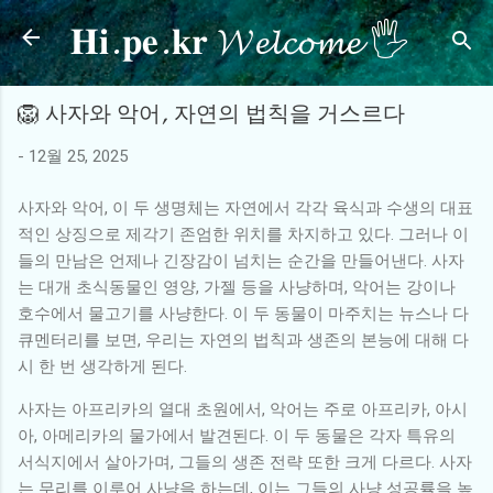
𝐇𝐢.𝐩𝐞.𝐤𝐫 𝓦𝓮𝓵𝓬𝓸𝓶𝓮 🖐
기본 콘텐츠로 건너뛰기
🦁 사자와 악어, 자연의 법칙을 거스르다
-
12월 25, 2025
사자와 악어, 이 두 생명체는 자연에서 각각 육식과 수생의 대표
적인 상징으로 제각기 존엄한 위치를 차지하고 있다. 그러나 이
들의 만남은 언제나 긴장감이 넘치는 순간을 만들어낸다. 사자
는 대개 초식동물인 영양, 가젤 등을 사냥하며, 악어는 강이나
호수에서 물고기를 사냥한다. 이 두 동물이 마주치는 뉴스나 다
큐멘터리를 보면, 우리는 자연의 법칙과 생존의 본능에 대해 다
시 한 번 생각하게 된다.
사자는 아프리카의 열대 초원에서, 악어는 주로 아프리카, 아시
아, 아메리카의 물가에서 발견된다. 이 두 동물은 각자 특유의
서식지에서 살아가며, 그들의 생존 전략 또한 크게 다르다. 사자
는 무리를 이루어 사냥을 하는데, 이는 그들의 사냥 성공률을 높