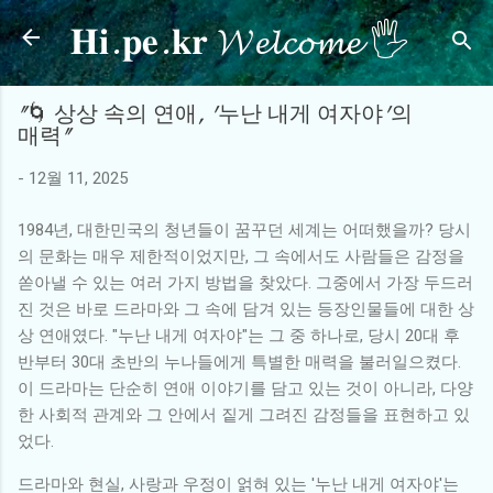
𝐇𝐢.𝐩𝐞.𝐤𝐫 𝓦𝓮𝓵𝓬𝓸𝓶𝓮 🖐
기본 콘텐츠로 건너뛰기
"🌀 상상 속의 연애, '누난 내게 여자야'의
매력"
-
12월 11, 2025
1984년, 대한민국의 청년들이 꿈꾸던 세계는 어떠했을까? 당시
의 문화는 매우 제한적이었지만, 그 속에서도 사람들은 감정을
쏟아낼 수 있는 여러 가지 방법을 찾았다. 그중에서 가장 두드러
진 것은 바로 드라마와 그 속에 담겨 있는 등장인물들에 대한 상
상 연애였다. "누난 내게 여자야"는 그 중 하나로, 당시 20대 후
반부터 30대 초반의 누나들에게 특별한 매력을 불러일으켰다.
이 드라마는 단순히 연애 이야기를 담고 있는 것이 아니라, 다양
한 사회적 관계와 그 안에서 짙게 그려진 감정들을 표현하고 있
었다.
드라마와 현실, 사랑과 우정이 얽혀 있는 '누난 내게 여자야'는