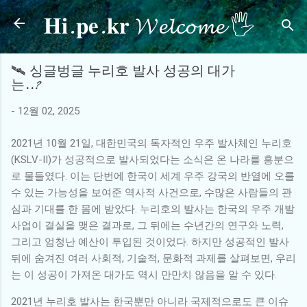
𝐇𝐢.𝐩𝐞.𝐤𝐫 𝓦𝓮𝓵𝓬𝓸𝓶𝓮 🖐
기본 콘텐츠로 건너뛰기
🛰️ 싱글벙글 누리호 발사 성공의 대가
는..?
-
12월 02, 2025
2021년 10월 21일, 대한민국의 독자적인 우주 발사체인 누리호
(KSLV-II)가 성공적으로 발사되었다는 소식은 온 나라를 흥분으
로 물들였다. 이는 단번에 한국이 세계 우주 강국의 반열에 오를
수 있는 가능성을 보여준 역사적 사건으로, 수많은 사람들의 관
심과 기대를 한 몸에 받았다. 누리호의 발사는 한국의 우주 개발
사업이 결실을 맺은 결과로, 그 뒤에는 수년간의 연구와 노력,
그리고 엄청난 예산이 투입된 것이었다. 하지만 성공적인 발사
뒤에 숨겨진 여러 사회적, 기술적, 문화적 과제를 살펴보면, 우리
는 이 성공이 가져온 대가도 역시 만만치 않음을 알 수 있다.
2021년 누리호 발사는 한국뿐만 아니라 국제적으로도 큰 이슈