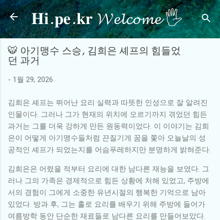
𝐇𝐢.𝐩𝐞.𝐤𝐫 𝓦𝓮𝓵𝓬𝓸𝓶𝓮 🖐
기본 콘텐츠로 건너뛰기
🐯 아기맹수 스승, 김희은 셰프의 힘들었
던 과거
-
1월 29, 2026
김희은 셰프는 뛰어난 요리 실력과 따뜻한 인성으로 잘 알려진
인물이다. 그러나 그가 현재의 위치에 오르기까지 겪었던 힘든
과거는 그를 더욱 강하게 만든 원동력이었다. 이 이야기는 김희
은이 어떻게 아기맹수들처럼 끈질기게 꿈을 쫓아 오늘날의 성
공적인 셰프가 되었는지를 어슴푸레하지만 분명하게 밝혀준다.
김희은은 어렸을 적부터 요리에 대한 남다른 재능을 보였다. 그
러나 그의 가족은 경제적으로 힘든 상황에 처해 있었고, 주방에
서의 경험이 그에게 소중한 유년시절의 행복한 기억으로 남아
있었다. 방과 후, 그는 홀로 요리를 배우기 위해 주방에 들어가
여름방학 동안 단순한 재료들로 남다른 요리를 만들어보았다.