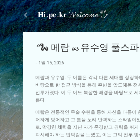
𝐇𝐢.𝐩𝐞.𝐤𝐫 𝓦𝓮𝓵𝓬𝓸𝓶𝓮 🖐
“🐍 메랍 vs 유수영 풀
-
1월 15, 2026
메랍과 유수영, 두 이름은 각각 다른 세대를 상징
바탕으로 한 접근 방식을 통해 주변을 압도해온 전
전투가였다. 이 두 이도 복잡한 배경을 바탕으로 
롭다.
메랍은 전통적인 무술 수련을 통해 자신을 다듬어 
저하게 방어하고 그 틈을 노려 반격하는 스타일이었다
로, 막강한 체력을 지닌 자가 존경받고 권력을 쥐
과시해야 하는 압박감을 느꼈고, 이는 그의 전투 