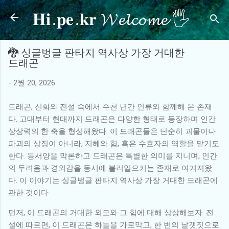
𝐇𝐢.𝐩𝐞.𝐤𝐫 𝓦𝓮𝓵𝓬𝓸𝓶𝓮 🖐
기본 콘텐츠로 건너뛰기
🐉 싱글벙글 판타지 역사상 가장 거대한
드래곤
-
2월 20, 2026
드래곤, 신화와 전설 속에서 수천 년간 인류와 함께해 온 존재
다. 고대부터 현대까지 드래곤은 다양한 형태로 등장하며 인간
상상력의 한 축을 형성해왔다. 이 드래곤들은 단순히 괴물이나
파괴의 상징이 아니라, 지혜와 힘, 혹은 수호자의 역할을 맡기도
한다. 동서양을 막론하고 드래곤은 특별한 의미를 지니며, 인간
의 두려움과 경외감을 동시에 불러일으키는 존재로 여겨져왔
다. 이 이야기는 싱글벙글 판타지 역사상 가장 거대한 드래곤에
관한 것이다.
먼저, 이 드래곤의 거대한 외모와 그 힘에 대해 상상해보자. 전
설에 따르면, 이 드래곤은 하늘을 가로막고, 한 번의 날갯짓으로