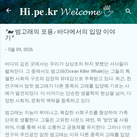
𝐇𝐢.𝐩𝐞.𝐤𝐫 𝓦𝓮𝓵𝓬𝓸𝓶𝓮 🖐
기본 콘텐츠로 건너뛰기
"🐋 범고래의 포용: 바다에서의 입양 이야
기"
-
5월 09, 2026
바다의 깊은 곳에서는 우리가 상상조차 하지 못했던 서사들이
펼쳐진다. 그 중에서도 범고래(Ocean Killer Whale)는 그들의 특
별한 사회적 구조와 감정적 유대감으로 주목받고 있다. 최근, 한
연구에서 암컷 범고래가 다른 종족의 고래를 입양해 기르는 사
례가 발견되었다. 이 이야기는 단순한 생물학적 현상을 넘어, 다
양한 사회적, 문화적 맥락을 함축하고 있다.
범고래는 지능이 뛰어나고, 복잡한 사회구조를 형성하여 가족
단위로 생활한다. 그들은 고유한 사운드 패턴, 즉 '방언'을 사용
하며, 이를 통해 서로 소통하고 공동체를 유지한다. 그러나 이번
연구의 주인공인 암컷 범고래는 이와 다른 종족의 고래를 입양