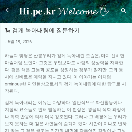
𝐇𝐢.𝐩𝐞.𝐤𝐫 𝓦𝓮𝓵𝓬𝓸𝓶𝓮 🖐
기본 콘텐츠로 건너뛰기
🐍 검게 녹아내림에 질문하기
-
5월 19, 2026
하늘과 맞닿은 산봉우리가 검게 녹아내린 모습은, 마치 신비한
마술처럼 보인다. 그것은 무엇보다도 사람의 상상력을 자극한
다. 검은 색은 고통과 공포를 상징하는 경우가 많지만, 그와 동
시에 신비로운 매력을 지니고 있다. 이 이야기는 이처럼
ominous한 자연현상으로서의 검게 녹아내림에 대한 탐구로 시
작된다.
검게 녹아내리는 이유는 다양하다. 일반적으로 화산활동이나
지질적 요소들로 인해 발생하는 이 현상은, 광물의 석화 과정이
나 화학 반응에 의해 더욱 강조된다. 그러나 그 배경에는 우리가
보지 못하는 더 깊은 사연들이 숨겨져 있다. 시간이 지나도 변하
지 않는 그 검은 색조는 인간의 내면에 감추어진 감정이나 고뇌